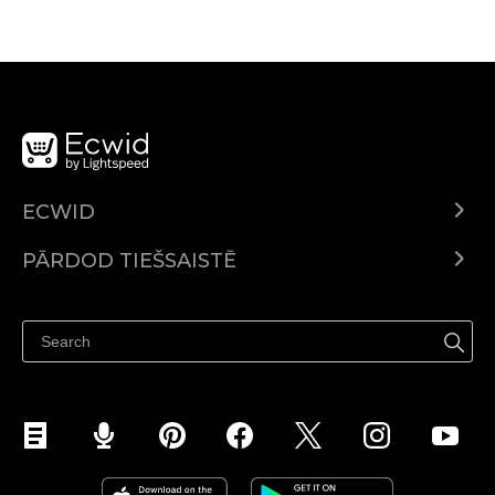
ECWID
Ecwid.com
PĀRDOD TIEŠSAISTĒ
Izcenojumi
Pārdod visur
Palīdzības centrs
Pārdod Facebook
Pārdod Instagram