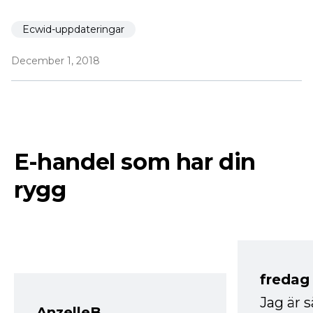
Ecwid-uppdateringar
December 1, 2018
E-handel som har din
rygg
fredag ​
Jag är 
AnzelleB