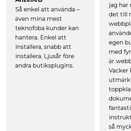
jag ha
Så enkel att använda –
det till
även mina mest
webbpla
teknofoba kunder kan
använde
hantera. Enkel att
egen bu
installera, snabb att
med fyr
installera. Ljusår före
är webb
andra butiksplugins.
Vacker 
utmärkt
toppkla
dokume
fantast
instruk
så myck