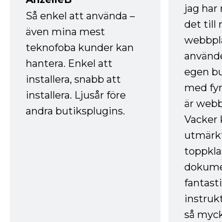
jag ha
Så enkel att använda –
det till
även mina mest
webbpla
teknofoba kunder kan
använde
hantera. Enkel att
egen bu
installera, snabb att
med fyr
installera. Ljusår före
är webb
andra butiksplugins.
Vacker 
utmärkt
toppkla
dokume
fantast
instruk
så myck