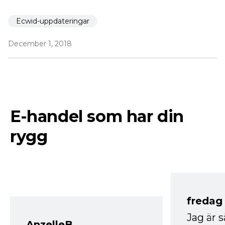
Ecwid-uppdateringar
December 1, 2018
E-handel som har din
rygg
fredag ​
Jag är 
AnzelleB