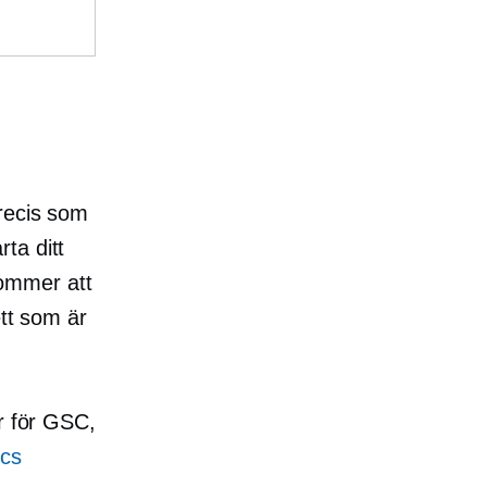
Precis som
rta ditt
ommer att
ett som är
er för GSC,
ics