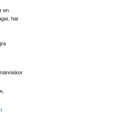
r en
ägar, har
gra
 människor
w
,
m