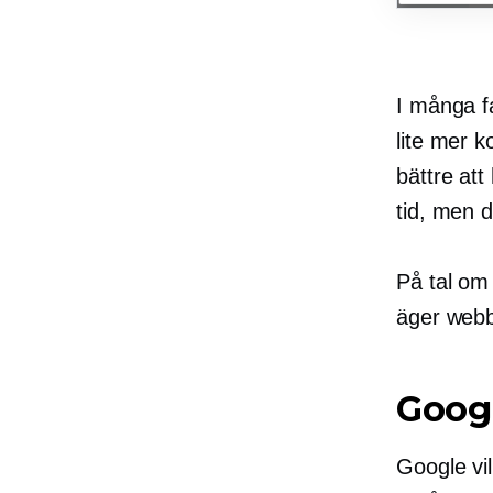
I många f
lite mer 
bättre att
tid, men d
På tal om 
äger webb
Googl
Google vil