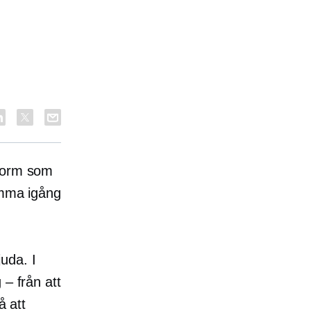
tform som
omma igång
uda. I
 – från att
å att