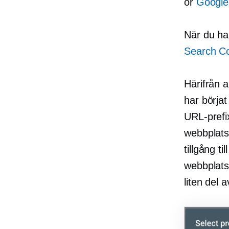
or
Google
När du har
Search Co
Härifrån 
har börja
URL-prefix
webbplats
tillgång t
webbplats,
liten del 