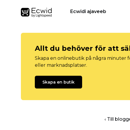
Ecwidi ajaveeb
Allt du behöver för att sä
Skapa en onlinebutik på några minuter fö
eller marknadsplatser.
Skapa en butik
‹ Till blo