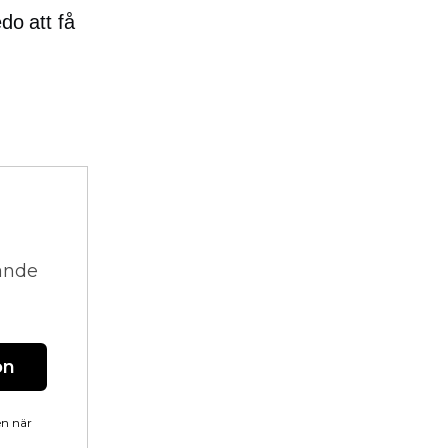
do att få
vande
on
en när