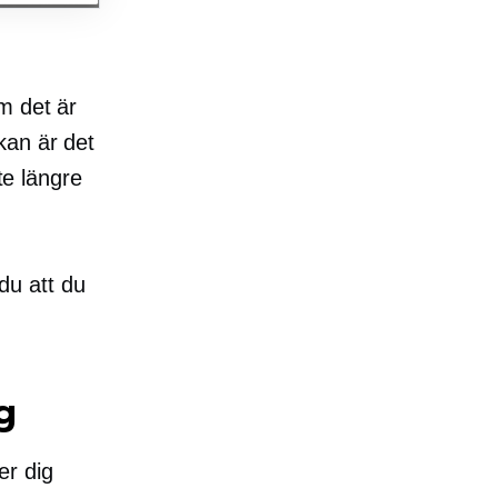
m det är
kan är det
te längre
 du att du
g
er dig