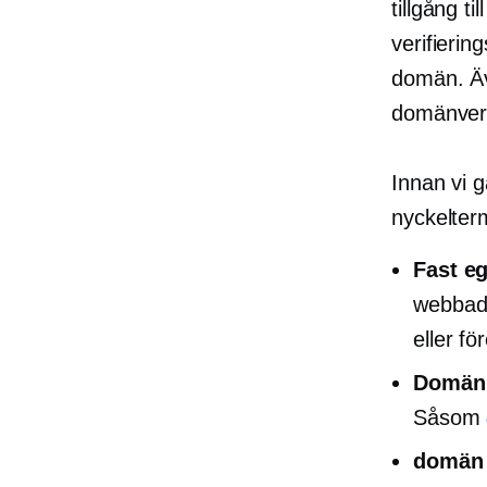
tillgång t
verifierin
domän. Äv
domänveri
Innan vi g
nyckelter
Fast e
webbadr
eller fö
Domän
Såsom
domän