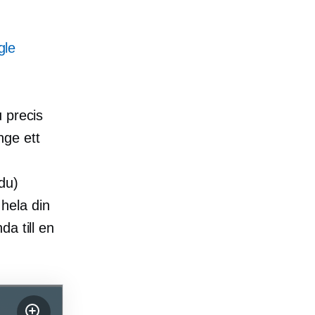
gle
 precis
nge ett
du)
 hela din
a till en