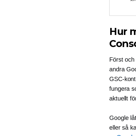
Hur m
Cons
Först och
andra Goo
GSC-konto
fungera so
aktuellt fö
Google låt
eller så 