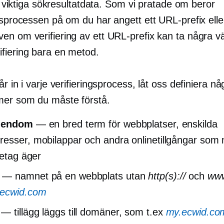
ill viktiga sökresultatdata. Som vi pratade om beror
gsprocessen på om du har angett ett URL-prefix elle
en om verifiering av ett URL-prefix kan ta några v
fiering bara en metod.
år in i varje verifieringsprocess, låt oss definiera nå
mer som du måste förstå.
gendom
— en bred term för webbplatser, enskilda
esser, mobilappar och andra onlinetillgångar som
retag äger
— namnet på en webbplats utan
http(s)://
och
ww
ecwid.com
— tillägg läggs till domäner, som t.ex
my.ecwid.co