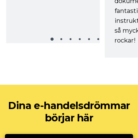
dokume
fantast
instruk
så myck
rockar!
Dina e-handelsdrömmar
börjar här