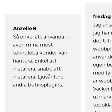
fredag ​
Jag är 
AnzelleB
jag ha
Så enkel att använda –
det till
även mina mest
webbpla
teknofoba kunder kan
använde
hantera. Enkel att
egen bu
installera, snabb att
med fyr
installera. Ljusår före
är webb
andra butiksplugins.
Vacker 
utmärkt
toppkla