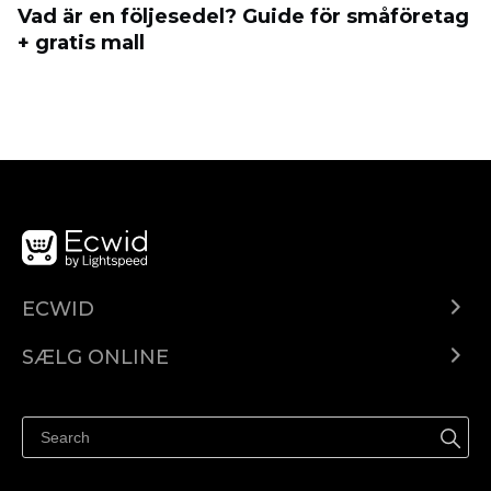
Vad är en följesedel? Guide för småföretag
+ gratis mall
ECWID
Ecwid.com
SÆLG ONLINE
Pris
Sælg overalt
Hjælpecenter
Sælg på Facebook
Sælg på Instagram