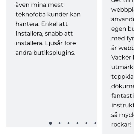
det till
även mina mest
webbpla
teknofoba kunder kan
använde
hantera. Enkel att
egen bu
installera, snabb att
med fyr
installera. Ljusår före
är webb
andra butiksplugins.
Vacker 
utmärkt
toppkla
dokume
fantast
instruk
så myck
rockar!