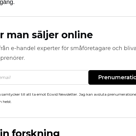
gång.
r man säljer online
från
e-handel
experter för småföretagare och bli
prenörer.
Prenumerati
 samtycker till att ta emot Ecwid Newsletter. Jag kan avsluta prenumeration
 helst.
in forskning