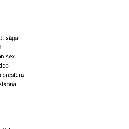
tt säga
t
 än sex
ideo
o prestera
 stanna