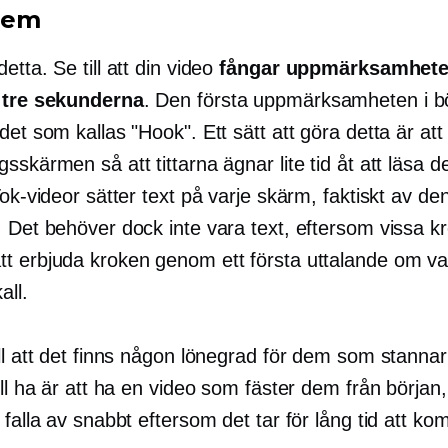
dem
etta. Se till att din video
fångar uppmärksamhet
 tre sekunderna
. Den första uppmärksamheten i b
det som kallas "Hook". Ett sätt att göra detta är att
sskärmen så att tittarna ägnar lite tid åt att läsa
Tok-videor sätter text på varje skärm, faktiskt av de
 Det behöver dock inte vara text, eftersom vissa k
t erbjuda kroken genom ett första uttalande om v
ll.
ll att det finns någon lönegrad för dem som stannar
ill ha är att ha en video som fäster dem från början,
 falla av snabbt eftersom det tar för lång tid att kom