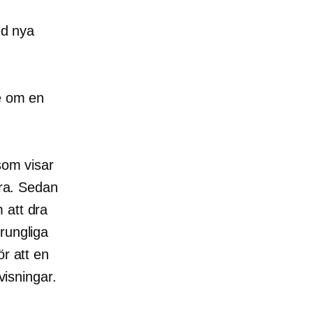
ed nya
dé om en
som visar
bra. Sedan
 att dra
rungliga
ör att en
visningar.