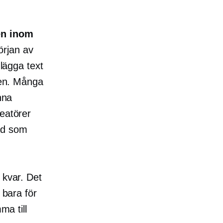
en inom
örjan av
 lägga text
 den. Många
nna
reatörer
ad som
 kvar. Det
 bara för
ma till