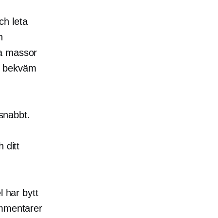
ch leta
h
ra massor
r bekväm
 snabbt.
 ditt
l har bytt
ommentarer