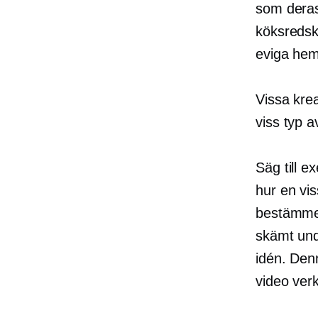
som deras 
köksredska
eviga hem.
Vissa kre
viss typ av
Säg till e
hur en vis
bestämmer
skämt und
idén. Denn
video verk