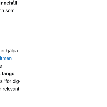
innehåll
isch som
an hjälpa
ritmen
är
s längd
.
s "för dig-
r relevant