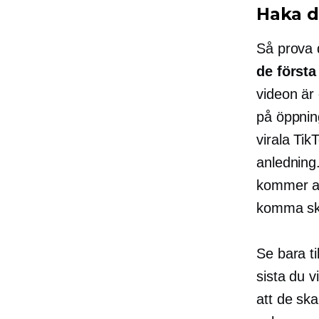
Haka 
Så prova d
de första
videon är 
på öppning
virala Tik
anledning.
kommer at
komma ska
Se bara ti
sista du v
att de ska