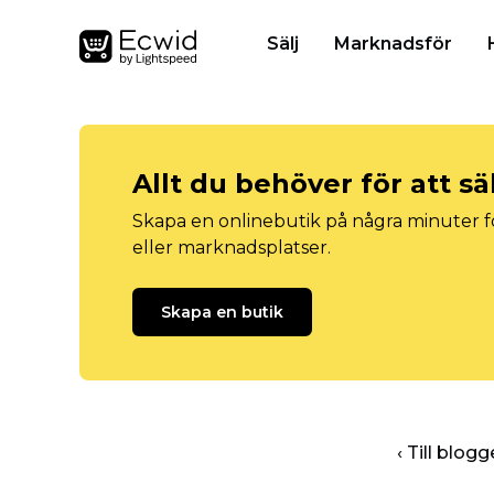
Sälj
Marknadsför
Allt du behöver för att sä
Skapa en onlinebutik på några minuter fö
eller marknadsplatser.
Skapa en butik
‹ Till blo