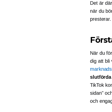
Det är där
när du bör
presterar.
Först
När du för
dig att bl
marknadsf
slutförda
TikTok kom
sidan" oc
och engag