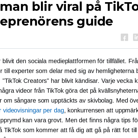
man blir viral på TikTo
reprenörens guide
 blivit den sociala medieplattformen för tillfället. Fr
r till experter som delar med sig av hemligheterna
 "TikTok Creators" har blivit kändisar. Varje vecka
några videor från TikTok göra det på kvällsnyheterna
er om sångare som upptäckts av skivbolag. Med öv
r videovisningar per dag
, konkurrensen att uppmä
upprymd
kan vara grovt. Men det finns några tips f
 på TikTok som kommer att få dig att gå på rätt fot till