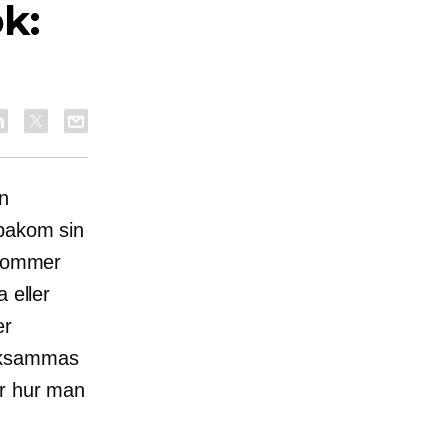
k:
ån
 bakom sin
 kommer
 eller
er
rksammas
ör hur man