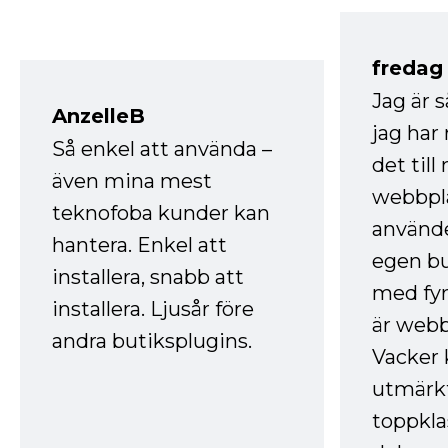
fredag ​
Jag är 
AnzelleB
jag ha
Så enkel att använda –
det till
även mina mest
webbpla
teknofoba kunder kan
använde
hantera. Enkel att
egen bu
installera, snabb att
med fyr
installera. Ljusår före
är webb
andra butiksplugins.
Vacker 
utmärkt
toppkla