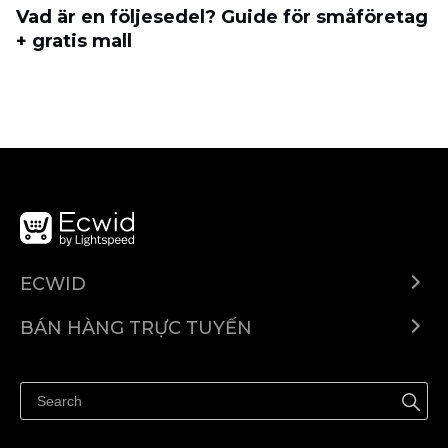
Vad är en följesedel? Guide för småföretag
+ gratis mall
ECWID
Ecwid.com
BÁN HÀNG TRỰC TUYẾN
Trung tâm trợ giúp
Bán ở bất cứ đâu
Quảng bá ở bất cứ đâu
Kiểm soát mọi thứ