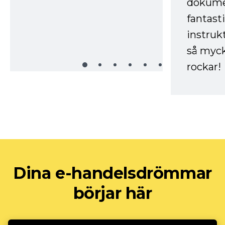
dokume
fantast
instruk
så myck
rockar!
Dina e-handelsdrömmar
börjar här