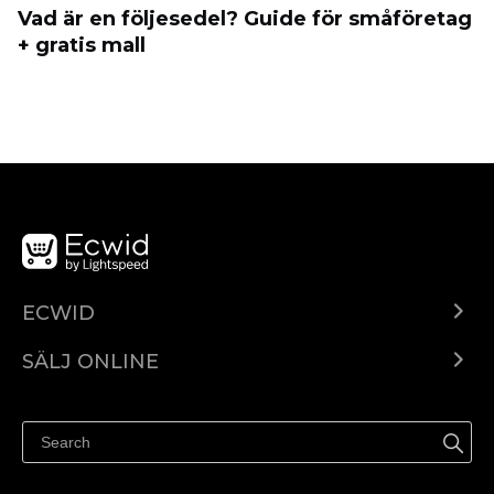
Vad är en följesedel? Guide för småföretag
+ gratis mall
ECWID
Ecwid.com
SÄLJ ONLINE
Pris
Sälj överallt
Hjälpcenter
Sälj på Facebook
Sälj på Instagram