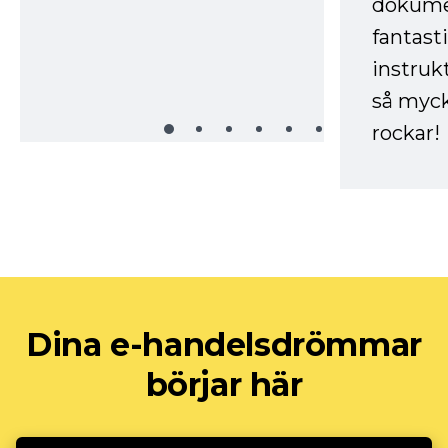
dokume
fantast
instruk
så myck
rockar!
Dina e-handelsdrömmar
börjar här