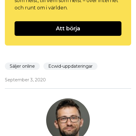
som helst, till vem som helst – över internet
och runt om i världen.
Att börja
Säljer online
Ecwid-uppdateringar
September 3, 2020