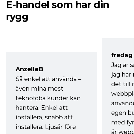
E-handel som har din
rygg
fredag ​
Jag är 
AnzelleB
jag ha
Så enkel att använda –
det till
även mina mest
webbpla
teknofoba kunder kan
använde
hantera. Enkel att
egen bu
installera, snabb att
med fyr
installera. Ljusår före
är webb