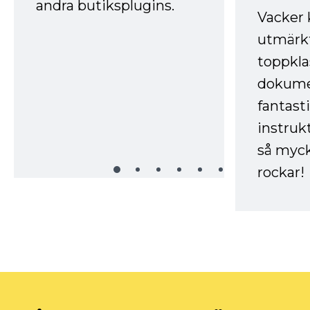
andra butiksplugins.
Vacker 
utmärkt
toppkla
dokume
fantast
instruk
så myck
rockar!