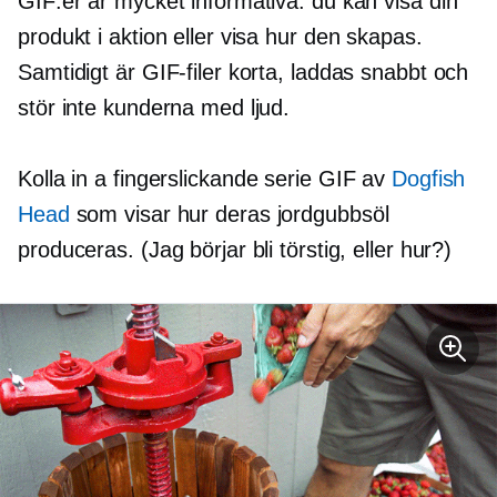
GIF:er är mycket informativa: du kan visa din
produkt i aktion eller visa hur den skapas.
Samtidigt är GIF-filer korta, laddas snabbt och
stör inte kunderna med ljud.
Kolla in a
fingerslickande
serie GIF av
Dogfish
Head
som visar hur deras jordgubbsöl
produceras. (Jag börjar bli törstig, eller hur?)