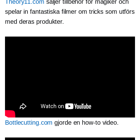
Theory11.com
säljer tillbehör för magiker och
spelar in fantastiska filmer om tricks som utförs
med deras produkter.
Bottlecutting.com
gjorde en
how-to
video.