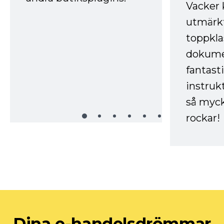
Vacker 
utmärkt
toppkla
dokume
fantast
instruk
så myck
rockar!
Dina e-handelsdrömmar