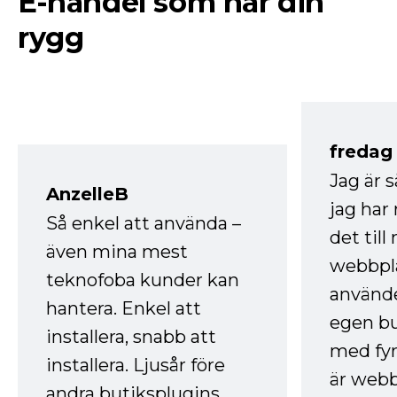
E-handel som har din
rygg
fredag ​
Jag är 
AnzelleB
jag ha
Så enkel att använda –
det till
även mina mest
webbpla
teknofoba kunder kan
använde
hantera. Enkel att
egen bu
installera, snabb att
med fyr
installera. Ljusår före
är webb
andra butiksplugins.