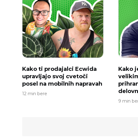
Kako ti prodajalci Ecwida
Kako j
upravljajo svoj cvetoči
veliki
posel na mobilnih napravah
prihran
delovn
12 min bere
9 min be