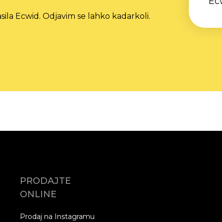
Ec
sila Ecwid. Odjavim se lahko kadarkoli.
PRODAJTE
ONLINE
Prodaj na Instagramu