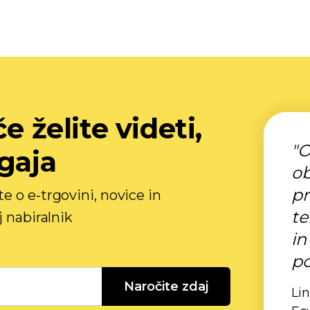
e želite videti,
"O
gaja
ob
pr
 o e-trgovini, novice in
te
j nabiralnik
in
po
Naročite zdaj
Lin