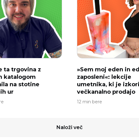
e ta trgovina z
»Sem moj eden in ed
m katalogom
zaposleni«: lekcije
ila na stotine
umetnika, ki je izkori
ih ur
večkanalno prodajo
re
12 min bere
Naloži več