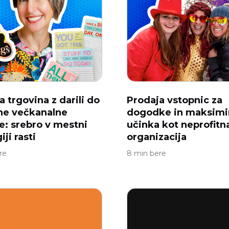
a trgovina z darili do
Prodaja vstopnic za
ne večkanalne
dogodke in maksimi
e: srebro v mestni
učinka kot neprofitn
iji rasti
organizacija
re
8 min bere