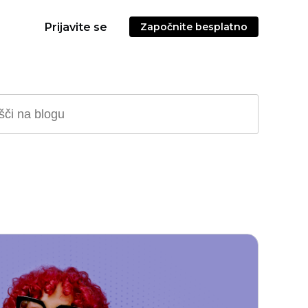
Prijavite se
Započnite besplatno