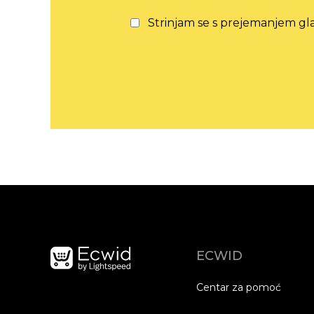
Strinjam se s prejemanjem gla
ECWID
Centar za pomoć