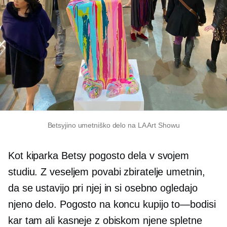
Betsyjino umetniško delo na LA Art Showu
Kot kiparka Betsy pogosto dela v svojem
studiu. Z veseljem povabi zbiratelje umetnin,
da se ustavijo pri njej in si osebno ogledajo
njeno delo. Pogosto na koncu kupijo
to—bodisi
kar tam ali kasneje z obiskom njene spletne