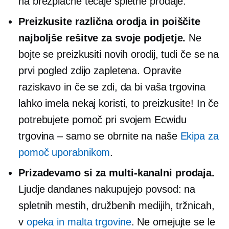
na brezplačne tečaje spletne prodaje.
Preizkusite različna orodja in poiščite
najboljše rešitve za svoje podjetje.
Ne
bojte se preizkusiti novih orodij, tudi če se na
prvi pogled zdijo zapletena. Opravite
raziskavo in če se zdi, da bi vaša trgovina
lahko imela nekaj koristi, to preizkusite! In če
potrebujete pomoč pri svojem Ecwidu
trgovina – samo
se obrnite na naše
Ekipa za
pomoč uporabnikom
.
Prizadevamo si za
multi-kanalni
prodaja.
Ljudje dandanes nakupujejo povsod: na
spletnih mestih, družbenih medijih, tržnicah,
v
opeka in malta
trgovine
. Ne omejujte se le