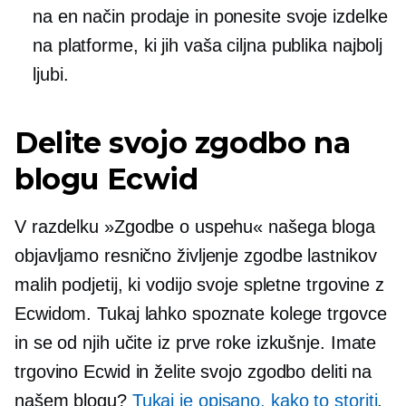
na en način prodaje in ponesite svoje izdelke
na platforme, ki jih vaša ciljna publika najbolj
ljubi.
Delite svojo zgodbo na
blogu Ecwid
V razdelku »Zgodbe o uspehu« našega bloga
objavljamo
resnično življenje
zgodbe lastnikov
malih podjetij, ki vodijo svoje spletne trgovine z
Ecwidom. Tukaj lahko spoznate kolege trgovce
in se od njih učite
iz prve roke
izkušnje. Imate
trgovino Ecwid in želite svojo zgodbo deliti na
našem blogu?
Tukaj je opisano, kako to storiti
.