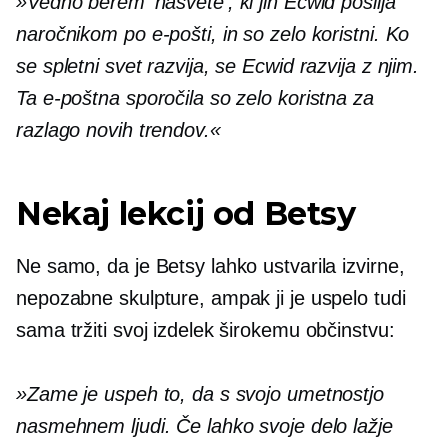
»Vedno berem 'nasvete', ki jih Ecwid pošilja
naročnikom po e-pošti, in so zelo koristni. Ko
se spletni svet razvija, se Ecwid razvija z njim.
Ta e-poštna sporočila so zelo koristna za
razlago novih trendov.«
Nekaj ​​lekcij od Betsy
Ne samo, da je Betsy lahko ustvarila izvirne,
nepozabne skulpture, ampak ji je uspelo tudi
sama tržiti svoj izdelek širokemu občinstvu:
»Zame je uspeh to, da s svojo umetnostjo
nasmehnem ljudi. Če lahko svoje delo lažje