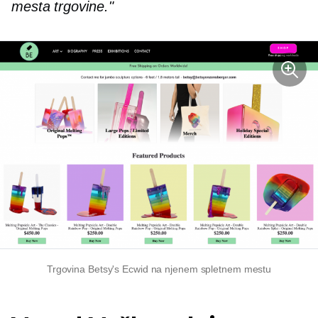
mesta trgovine."
Trgovina Betsy's Ecwid na njenem spletnem mestu