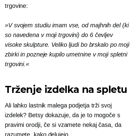
trgovine:
»V svojem studiu imam vse, od majhnih del (ki
so navedena v moji trgovini) do
6 čevljev
visoke skulpture. Veliko ljudi bo brskalo po moji
zbirki in pozneje kupilo umetnine v moji spletni
trgovini.«
Trženje izdelka na spletu
Ali lahko lastnik malega podjetja trži svoj
izdelek? Betsy dokazuje, da je to mogoče s
pravimi orodji, če si vzamete nekaj časa, da
razumete, kako delujejo.