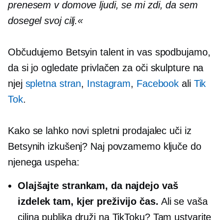
prenesem v domove ljudi, se mi zdi, da sem
dosegel svoj cilj.«
Občudujemo Betsyin talent in vas spodbujamo,
da si jo ogledate
privlačen za oči
skulpture na
njej
spletna stran
,
Instagram
,
Facebook
ali
Tik
Tok
.
Kako se lahko novi spletni prodajalec uči iz
Betsynih izkušenj? Naj povzamemo ključe do
njenega uspeha:
Olajšajte strankam, da najdejo vaš
izdelek tam, kjer preživijo čas.
Ali se vaša
ciljna publika druži na TikToku? Tam ustvarite