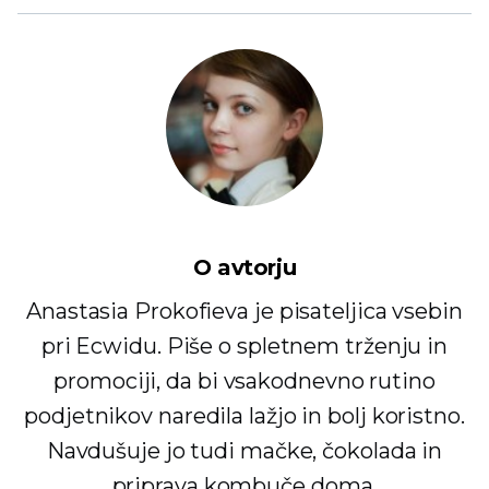
O avtorju
Anastasia Prokofieva je pisateljica vsebin
pri Ecwidu. Piše o spletnem trženju in
promociji, da bi vsakodnevno rutino
podjetnikov naredila lažjo in bolj koristno.
Navdušuje jo tudi mačke, čokolada in
priprava kombuče doma.