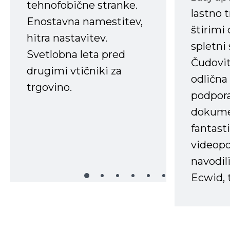
tehnofobične stranke.
lastno 
Enostavna namestitev,
štirimi
hitra nastavitev.
spletni
Svetlobna leta pred
Čudovit
drugimi vtičniki za
odlična
trgovino.
podpora
dokume
fantast
videopo
navodili
Ecwid, t