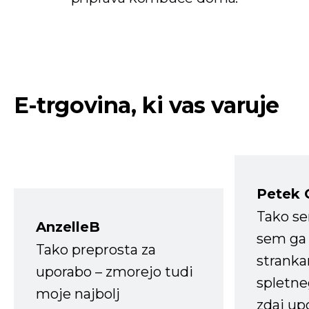
E-trgovina, ki vas varuje
Petek 
Tako s
AnzelleB
sem ga 
Tako preprosta za
strank
uporabo – zmorejo tudi
spletne
moje najbolj
zdaj up