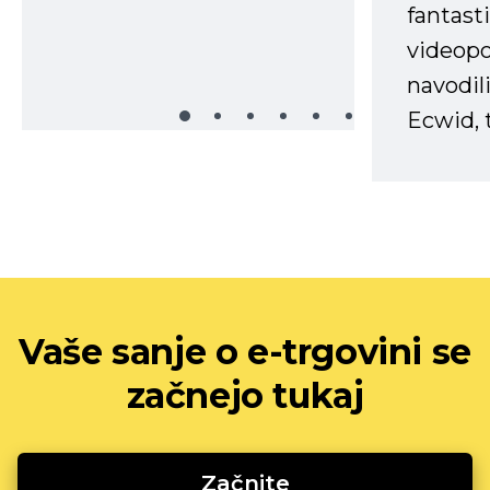
fantast
videopo
navodili
Ecwid, t
Vaše sanje o e-trgovini se
začnejo tukaj
Začnite