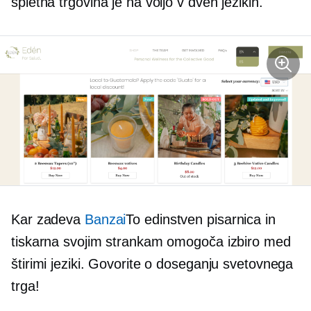
spletna trgovina je na voljo v dveh jezikih.
Kar zadeva
Banzai
To
edinstven
pisarnica in
tiskarna svojim strankam omogoča izbiro med
štirimi jeziki. Govorite o doseganju svetovnega
trga!