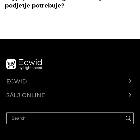
podjetje potrebuje?
ECWID
Ecwid.com
SÄLJ ONLINE
Pris
Sälj överallt
Hjälpcenter
Sälj på Facebook
Sälj på Instagram