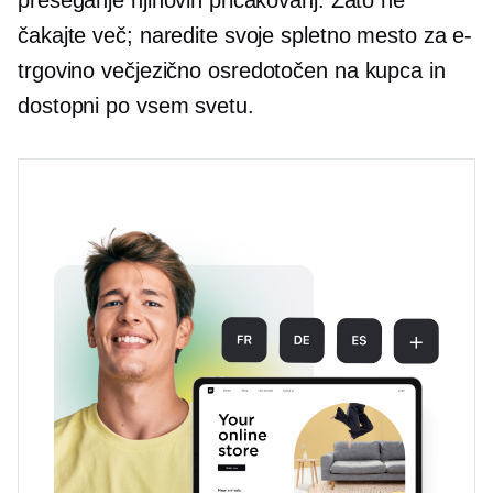
preseganje njihovih pričakovanj. Zato ne
čakajte več; naredite svoje spletno mesto za e-
trgovino večjezično
osredotočen na kupca
in
dostopni po vsem svetu.