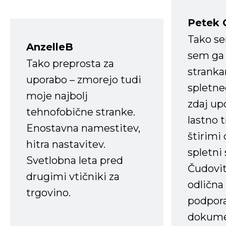
Petek 
Tako s
AnzelleB
sem ga 
Tako preprosta za
strank
uporabo – zmorejo tudi
spletne
moje najbolj
zdaj up
tehnofobične stranke.
lastno 
Enostavna namestitev,
štirimi
hitra nastavitev.
spletni
Svetlobna leta pred
Čudovit
drugimi vtičniki za
odlična
trgovino.
podpora
dokume