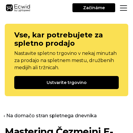
Začínáme
Vse, kar potrebujete za
spletno prodajo
Nastavite spletno trgovino v nekaj minutah
za prodajo na spletnem mestu, družbenih
medijih ali tržnicah.
Ustvarite trgovino
‹ Na domačo stran spletnega dnevnika
Mastering
Čezmejni
E-