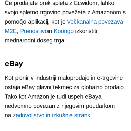
Če prodajate prek spleta z Ecwidom, lahko
svojo spletno trgovino povežete z Amazonom s
pomočjo aplikacij, kot je
Večkanalna povezava
M2E
,
Prenosljivo
in
Koongo
izkoristiti
mednarodni doseg trga.
eBay
Kot pionir v industriji maloprodaje in e-trgovine
ostaja eBay glavni tekmec za globalno prodajo.
Tako kot Amazon je tudi uspeh eBaya
nedvomno povezan z njegovim poudarkom
na
zadovoljstvo in izkušnje strank
.