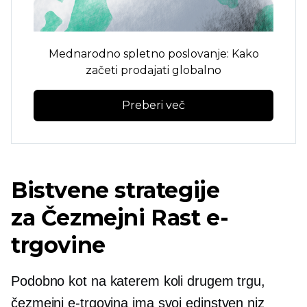
Mednarodno spletno poslovanje: Kako
začeti prodajati globalno
Preberi več
Bistvene strategije
za
Čezmejni
Rast e-
trgovine
Podobno kot na katerem koli drugem trgu,
čezmejni
e-trgovina ima svoj edinstven niz