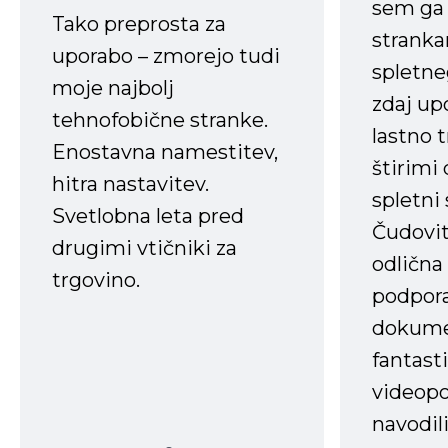
sem ga 
Tako preprosta za
strank
uporabo – zmorejo tudi
spletne
moje najbolj
zdaj up
tehnofobične stranke.
lastno 
Enostavna namestitev,
štirimi
hitra nastavitev.
spletni
Svetlobna leta pred
Čudovit
drugimi vtičniki za
odlična
trgovino.
podpora
dokume
fantast
videopo
navodili