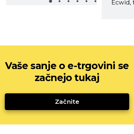
Ecwid, t
Vaše sanje o e-trgovini se
začnejo tukaj
Začnite