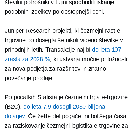
številni potrošniki v tujini spodbudili iskanje
podobnih izdelkov po dostopnejši ceni.
Juniper Research projekti, ki
čezmejni
rast e-
trgovine bo dosegla
še nikoli videno
številke v
prihodnjih letih. Transakcije naj bi
do leta 107
zrasla za 2028 %
, ki ustvarja močne priložnosti
za nova podjetja za razširitev in znatno
povečanje prodaje.
Po podatkih Statista je
čezmejni
trga e-trgovine
(B2C).
do leta 7.9 dosegli 2030 bilijona
dolarjev
. Če želite del pogače, ni boljšega časa
za raziskovanje
čezmejni
logistika e-trgovine za