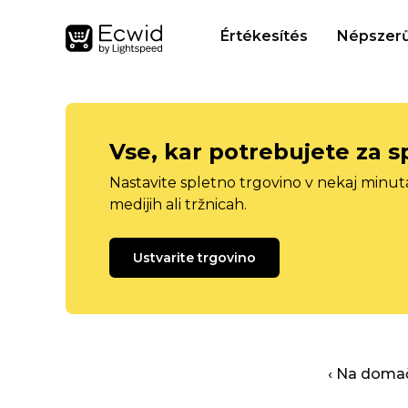
Értékesítés
Népszerű
Vse, kar potrebujete za s
Nastavite spletno trgovino v nekaj minu
medijih ali tržnicah.
Ustvarite trgovino
‹ Na domač