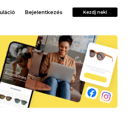
uláció
Bejelentkezés
Kezdj neki