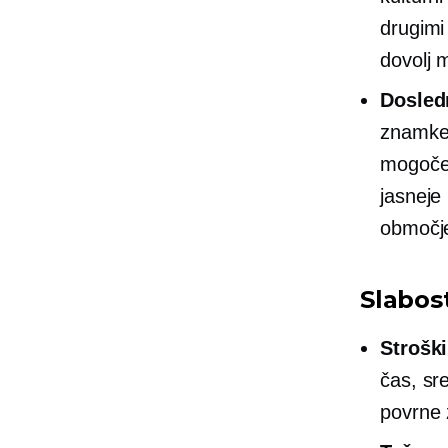
drugimi
dovolj 
Dosled
znamke j
mogoče 
jasneje
območj
Slabost
Stroški
čas, sr
povrne 