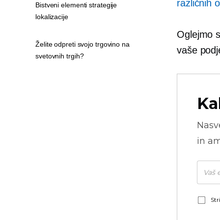
različnih 
Bistveni elementi strategije
lokalizacije
Oglejmo si
Želite odpreti svojo trgovino na
vaše podje
svetovnih trgih?
Ka
Nasve
in am
Str