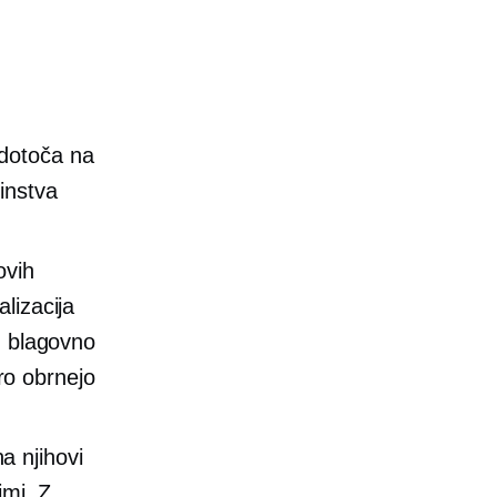
redotoča na
instva
ovih
lizacija
z blagovno
ro obrnejo
a njihovi
imi. Z