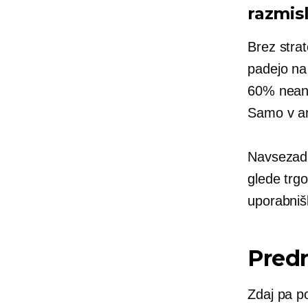
razmisl
Brez strat
padejo na
60%
nean
Samo v an
Navsezadn
glede trg
uporabniš
Predn
Zdaj pa po