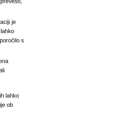
prevesti,
aciji je
 lahko
poročilo s
dena
li
ih lahko
ije ob