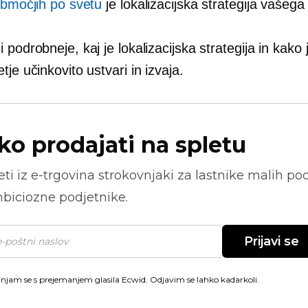
območjih po svetu
je lokalizacijska strategija vašega 
 podrobneje, kaj je lokalizacijska strategija in kako 
tje učinkovito ustvari in izvaja.
ko prodajati na spletu
ti iz
e-trgovina
strokovnjaki za lastnike malih pod
biciozne podjetnike.
Prijavi se
injam se s prejemanjem glasila Ecwid. Odjavim se lahko kadarkoli.