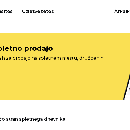
sítés
Üzletvezetés
Árkalk
pletno prodajo
tah za prodajo na spletnem mestu, družbenih
o stran spletnega dnevnika