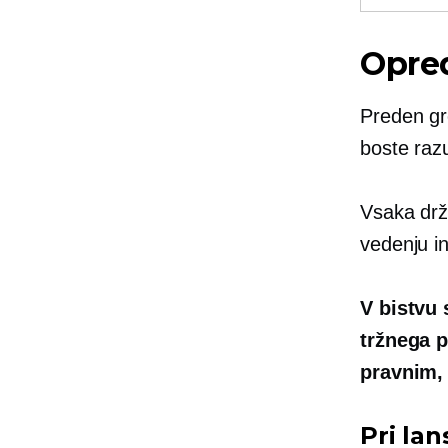
Opred
Preden gre
boste raz
Vsaka drž
vedenju in
V bistvu 
tržnega 
pravnim,
Pri la