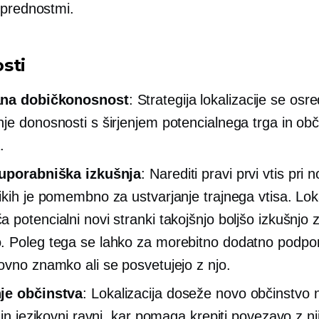
 prednostmi.
sti
na dobičkonosnost
: Strategija lokalizacije se os
je donosnosti s širjenjem potencialnega trga in obč
.
 uporabniška izkušnja
: Narediti pravi prvi vtis pri n
ikih je pomembno za ustvarjanje trajnega vtisa. Loka
 potencialni novi stranki takojšnjo boljšo izkušnjo 
 Poleg tega se lahko za morebitno dodatno podpo
ovno znamko ali se posvetujejo z njo.
je občinstva
: Lokalizacija doseže novo občinstvo n
 in jezikovni ravni, kar pomaga krepiti povezavo z nj