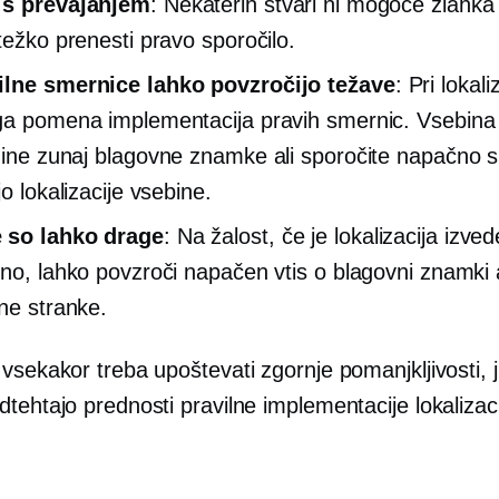
 s prevajanjem
: Nekaterih stvari ni mogoče zlahka 
 težko prenesti pravo sporočilo.
ilne smernice lahko povzročijo težave
: Pri lokaliz
ga pomena implementacija pravih smernic. Vsebina
gine
zunaj blagovne znamke
ali sporočite napačno s
jo lokalizacije vsebine.
 so lahko drage
: Na žalost, če je lokalizacija izve
lno, lahko povzroči napačen vtis o blagovni znamki a
ene stranke.
vsekakor treba upoštevati zgornje pomanjkljivosti, j
tehtajo prednosti pravilne implementacije lokalizac