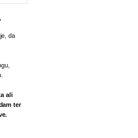
e
je, da
ogu,
o.
a ali
dam ter
ve.