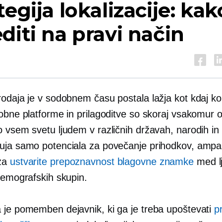
tegija lokalizacije: kak
diti na pravi način
odaja je v sodobnem času postala lažja kot kdaj kol
dobne platforme in prilagoditve so skoraj vsakomur 
o vsem svetu ljudem v različnih državah, narodih in
uja samo potenciala za povečanje prihodkov, ampa
za
ustvarite prepoznavnost blagovne znamke
med l
demografskih skupin.
 je pomemben dejavnik, ki ga je treba upoštevati
p