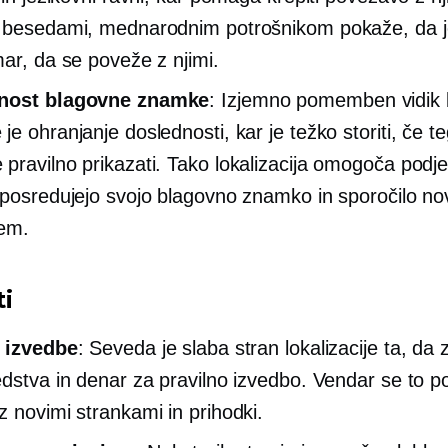
 besedami, mednarodnim potrošnikom pokaže, da je
mar, da se poveže z njimi.
nost blagovne znamke
: Izjemno pomemben vidik
e ohranjanje doslednosti, kar je težko storiti, če te
pravilno prikazati. Tako lokalizacija omogoča podj
 posredujejo svojo blagovno znamko in sporočilo no
em.
i
 izvedbe
: Seveda je slaba stran lokalizacije ta, da
edstva in denar za pravilno izvedbo. Vendar se to p
z novimi strankami in prihodki.