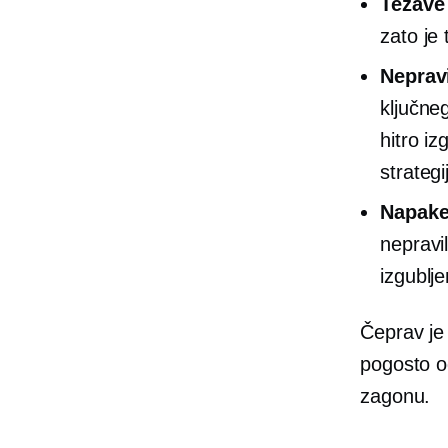
Težave
zato je
Neprav
ključne
hitro iz
strategi
Napake
nepravi
izgublj
Čeprav je 
pogosto od
zagonu.