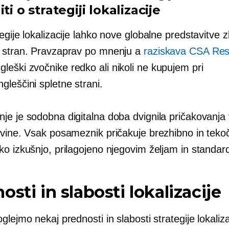
iti o strategiji lokalizacije
egije lokalizacije lahko nove globalne predstavitve 
 stran. Pravzaprav po mnenju a
raziskava CSA Re
gleški
zvočnike redko ali nikoli ne kupujem pri
gleščini
spletne strani.
je je sodobna digitalna doba dvignila pričakovanja
ovine. Vsak posameznik pričakuje brezhibno in teko
ko izkušnjo, prilagojeno njegovim željam in standa
osti in slabosti lokalizacije
glejmo nekaj prednosti in slabosti strategije lokaliza