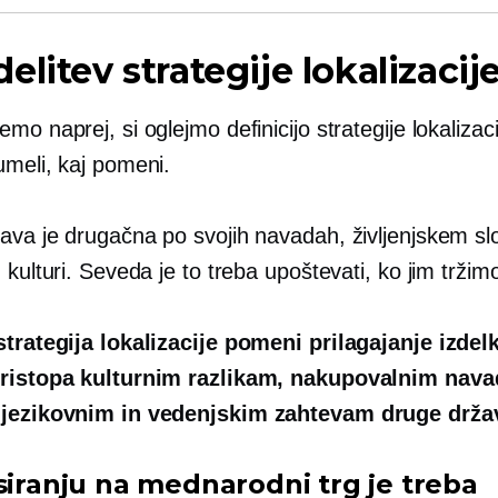
elitev strategije lokalizacij
mo naprej, si oglejmo definicijo strategije lokalizaci
umeli, kaj pomeni.
ava je drugačna po svojih navadah, življenjskem sl
 kulturi. Seveda je to treba upoštevati, ko jim tržim
strategija lokalizacije pomeni prilagajanje izdelk
pristopa kulturnim razlikam, nakupovalnim nava
 jezikovnim in vedenjskim zahtevam druge drža
nsiranju na mednarodni trg je treba