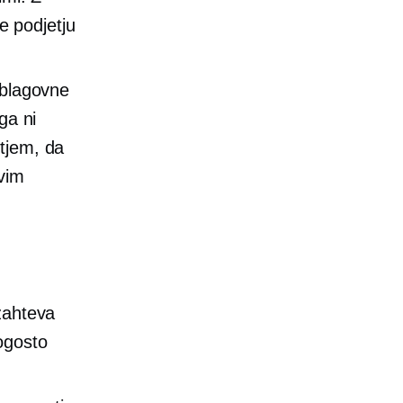
 podjetju
 blagovne
ga ni
etjem, da
vim
 zahteva
ogosto