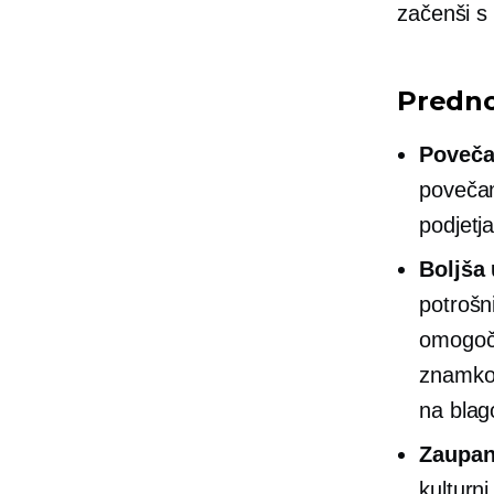
začenši s
Predno
Poveča
povečan
podjetja
Boljša
potrošn
omogoča
znamko.
na blag
Zaupan
kulturni