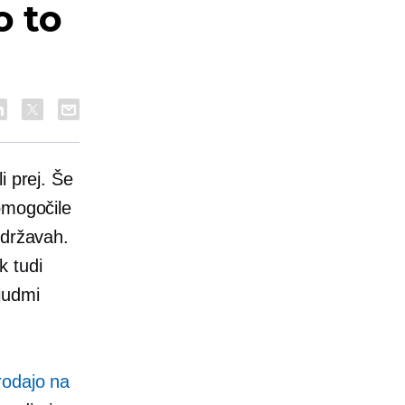
o to
i prej. Še
omogočile
 državah.
k tudi
judmi
rodajo na