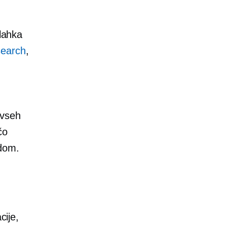
zlahka
search
,
 vseh
čo
rdom.
cije,