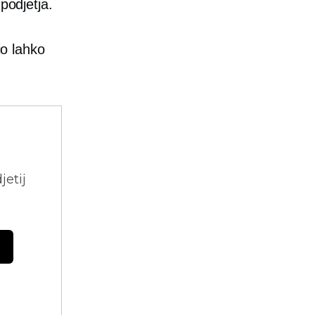
podjetja.
jo lahko
jetij