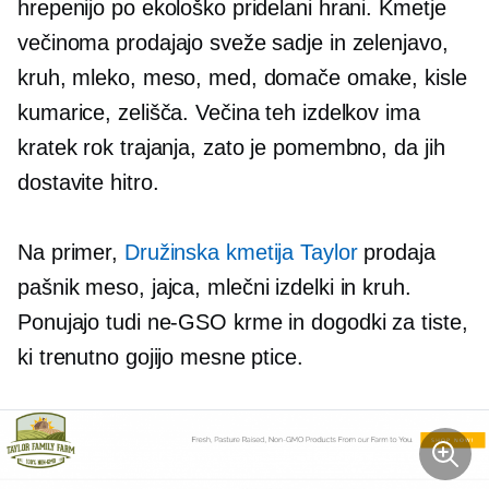
hrepenijo po ekološko pridelani hrani. Kmetje
večinoma prodajajo sveže sadje in zelenjavo,
kruh, mleko, meso, med, domače omake, kisle
kumarice, zelišča. Večina teh izdelkov ima
kratek rok trajanja, zato je pomembno, da jih
dostavite hitro.
Na primer,
Družinska kmetija Taylor
prodaja
pašnik
meso, jajca, mlečni izdelki in kruh.
Ponujajo tudi
ne-GSO
krme in dogodki za tiste,
ki trenutno gojijo mesne ptice.