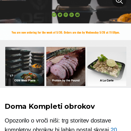
Doma
Kompleti obrokov
Opozorilo o vroči niši: trg storitev dostave
kompletov obrokov bi lahko postal skoraj
20