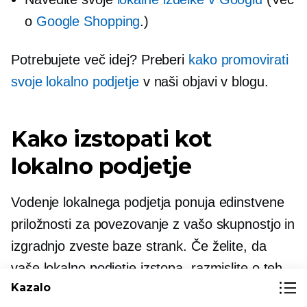
o
Google Shopping
.)
Potrebujete več idej? Preberi
kako promovirati
svoje lokalno podjetje
v naši objavi v blogu.
Kako izstopati kot
lokalno podjetje
Vodenje lokalnega podjetja ponuja edinstvene
priložnosti za povezovanje z vašo skupnostjo in
izgradnjo zveste baze strank. Če želite, da
vaše lokalno podjetje izstopa, razmislite o teh
Kazalo
strategijah: