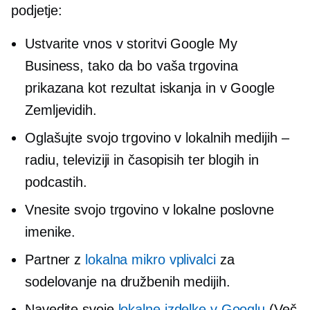
podjetje:
Ustvarite vnos v storitvi Google My
Business, tako da bo vaša trgovina
prikazana kot rezultat iskanja in v Google
Zemljevidih.
Oglašujte svojo trgovino v lokalnih medijih –
radiu, televiziji in časopisih ter blogih in
podcastih.
Vnesite svojo trgovino v lokalne poslovne
imenike.
Partner z
lokalna
mikro vplivalci
za
sodelovanje na družbenih medijih.
Navedite svoje
lokalne izdelke v Googlu
(Več