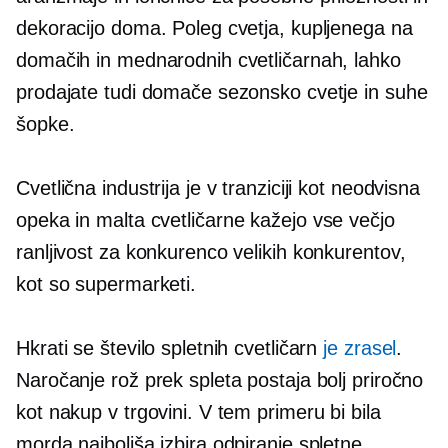
dekoracijo doma. Poleg cvetja, kupljenega na
domačih in mednarodnih cvetličarnah, lahko
prodajate tudi domače sezonsko cvetje in suhe
šopke.
Cvetlična industrija je v tranziciji kot neodvisna
opeka in malta
cvetličarne kažejo vse večjo
ranljivost za konkurenco velikih konkurentov,
kot so supermarketi.
Hkrati se število spletnih cvetličarn
je zrasel
.
Naročanje rož prek spleta postaja bolj priročno
kot nakup v trgovini. V tem primeru bi bila
morda najboljša izbira odpiranje spletne