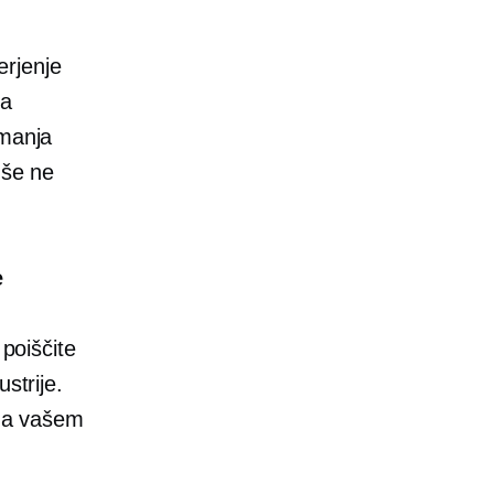
erjenje
na
imanja
 še ne
e
 poiščite
strije.
 na vašem