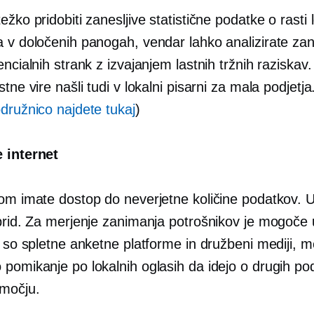
ežko pridobiti zanesljive statistične podatke o rasti
a v določenih panogah, vendar lahko analizirate za
encialnih strank z izvajanjem lastnih tržnih raziskav
stne vire našli tudi v lokalni pisarni za mala podjetja.
družnico najdete tukaj
)
 internet
tom imate dostop do neverjetne količine podatkov. 
 prid. Za merjenje zanimanja potrošnikov je mogoče 
t so spletne anketne platforme in družbeni mediji,
pomikanje po lokalnih oglasih da idejo o drugih pod
močju.