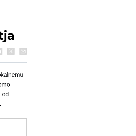
tja
 lokalnemu
bomo
, od
.