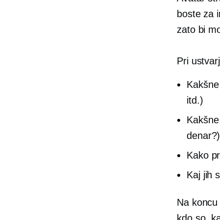
boste za i
zato bi mo
Pri ustvar
Kakšne 
itd.)
Kakšne 
denar?
Kako pre
Kaj jih 
Na koncu b
kdo so, kaj