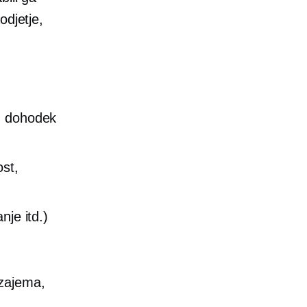
odjetje,
l, dohodek
ost,
nje itd.)
 zajema,