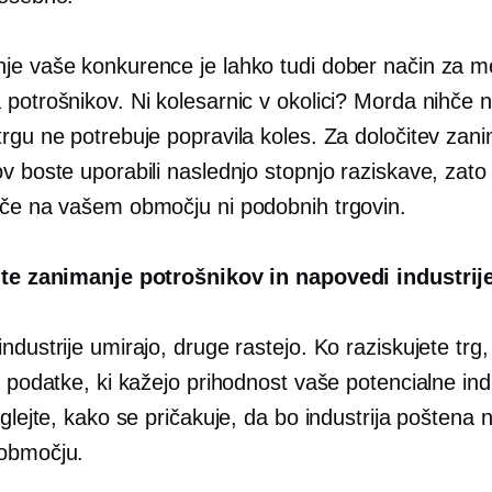
je vaše konkurence je lahko tudi dober način za m
 potrošnikov. Ni kolesarnic v okolici? Morda nihče 
trgu ne potrebuje popravila koles. Za določitev zan
v boste uporabili naslednjo stopnjo raziskave, zato
 če na vašem območju ni podobnih trgovin.
jte zanimanje potrošnikov in napovedi industrij
ndustrije umirajo, druge rastejo. Ko raziskujete trg,
e podatke, ki kažejo prihodnost vaše potencialne indu
oglejte, kako se pričakuje, da bo industrija poštena
območju.