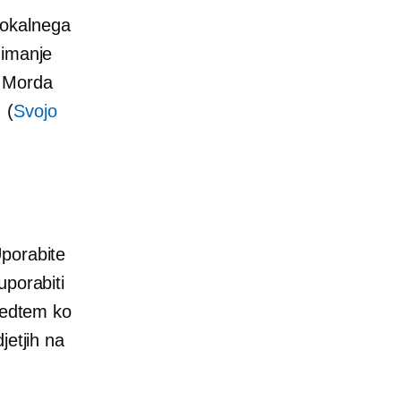
 lokalnega
nimanje
. Morda
 (
Svojo
Uporabite
uporabiti
 medtem ko
jetjih na