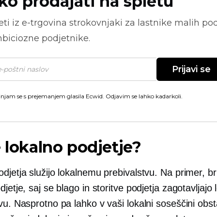
ko prodajati na spletu
ti iz
e-trgovina
strokovnjaki za lastnike malih pod
biciozne podjetnike.
Prijavi se
injam se s prejemanjem glasila Ecwid. Odjavim se lahko kadarkoli.
e lokalno podjetje?
djetja služijo lokalnemu prebivalstvu. Na primer, br
djetje, saj se blago in storitve podjetja zagotavljaj
vu. Nasprotno pa lahko v vaši lokalni soseščini obst