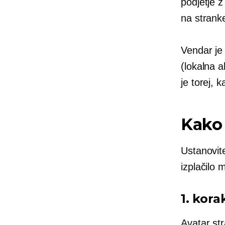
podjetje z
na stranke
Vendar je
(lokalna al
je torej, 
Kako 
Ustanovit
izplačilo 
1. kora
Avatar str