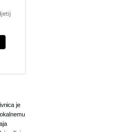
jetij
ivnica je
o lokalnemu
aja