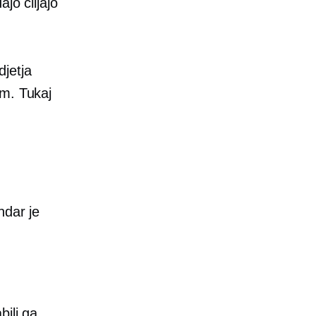
jo ciljajo
jetja
kom. Tukaj
ndar je
bili ga