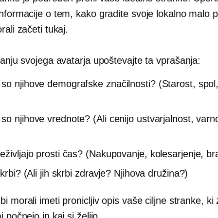
nformacije o tem, kako gradite svoje lokalno malo p
rali začeti tukaj.
janju svojega avatarja upoštevajte ta vprašanja:
so njihove demografske značilnosti? (Starost, spo
so njihove vrednote? (Ali cenijo ustvarjalnost, varn
)
življajo prosti čas? (Nakupovanje, kolesarjenje, bra
skrbi? (Ali jih skrbi zdravje? Njihova družina?)
i morali imeti pronicljiv opis vaše ciljne stranke, ki
 počnejo in kaj si želijo.