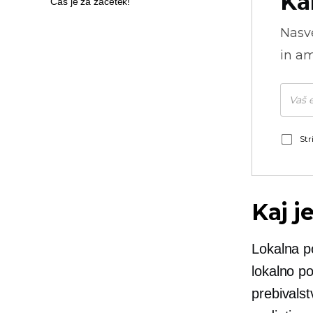
Ka
Čas je za začetek!
Nasve
in am
Str
Kaj j
Lokalna po
lokalno po
prebivalst