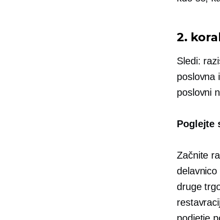
2. kora
Sledi: raz
poslovna i
poslovni n
Poglejte
Začnite ra
delavnico
druge trgo
restavraci
podjetje 