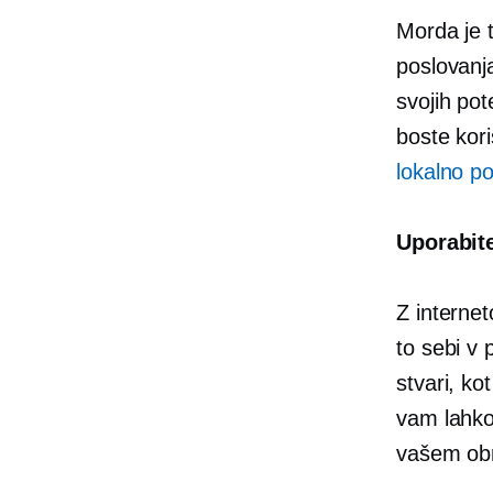
Morda je t
poslovanj
svojih pot
boste kori
lokalno po
Uporabite
Z interne
to sebi v
stvari, ko
vam lahko 
vašem ob