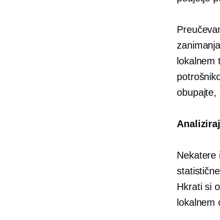
Preučevan
zanimanja
lokalnem 
potrošniko
obupajte,
Analizira
Nekatere i
statističn
Hkrati si 
lokalnem 