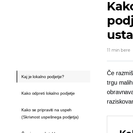
Kako
podj
usta
11 min bere
Če razmišl
Kaj je lokalno podjetje?
trgu mali
obravnava
Kako odpreti lokalno podjetje
raziskovan
Kako se pripraviti na uspeh
(Skrivnost uspešnega podjetja)