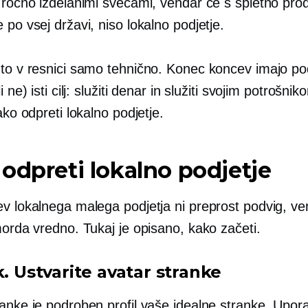
 ročno izdelanimi svečami, vendar če s spletno proda
 po vsej državi, niso lokalno podjetje.
 to v resnici samo tehnično. Konec koncev imajo pod
i ne) isti cilj: služiti denar in služiti svojim potrošni
kako odpreti lokalno podjetje.
odpreti lokalno podjetje
ev lokalnega malega podjetja ni preprost podvig, ve
morda vredno. Tukaj je opisano, kako začeti.
k. Ustvarite avatar stranke
anke je podroben profil vaše idealne stranke. Upora