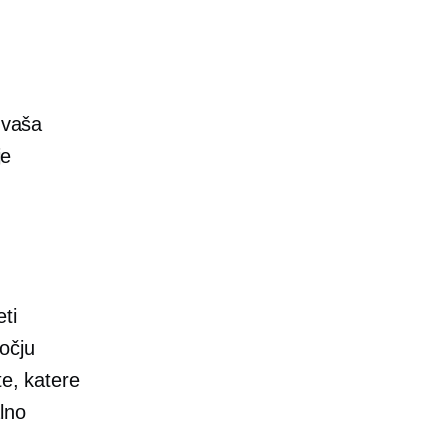
 vaša
je
ti
očju
te, katere
alno