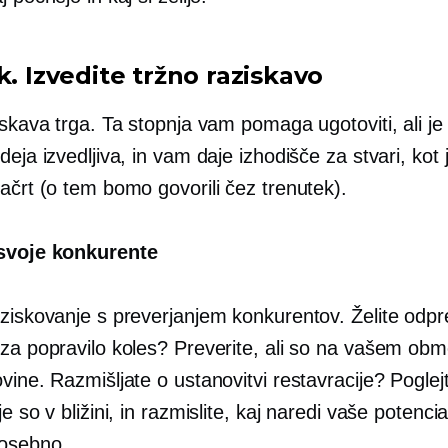
k. Izvedite tržno raziskavo
iskava trga. Ta stopnja vam pomaga ugotoviti, ali je
deja izvedljiva, in vam daje izhodišče za stvari, kot 
ačrt (o tem bomo govorili čez trenutek).
 svoje konkurente
ziskovanje s preverjanjem konkurentov. Želite odpre
 za popravilo koles? Preverite, ali so na vašem obm
vine. Razmišljate o ustanovitvi restavracije? Poglej
je so v bližini, in razmislite, kaj naredi vaše potenci
posebno.