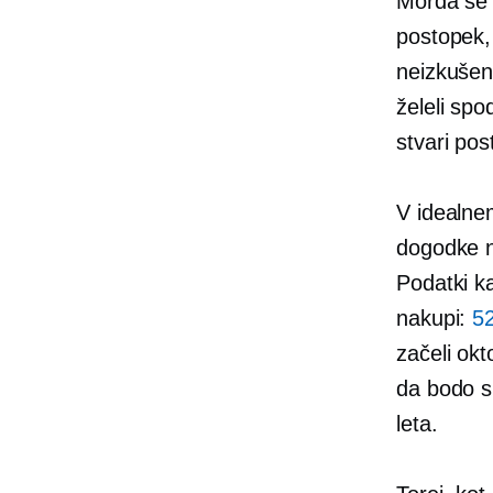
Morda se s
postopek, 
neizkušeni
želeli spo
stvari pos
V idealne
dogodke n
Podatki ka
nakupi:
5
začeli okt
da bodo s
leta.