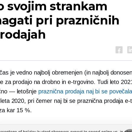
o svojim strankam
gati pri prazničnih
prodajah
čas je vedno najbolj obremenjen (in najbolj donosen
re za prodajo na drobno in e-trgovino. Tudi leto 20
čno — letošnje
praznična prodaja naj bi se poveča
leta 2020, pri čemer naj bi se praznična prodaja e-
za kar 15 %.