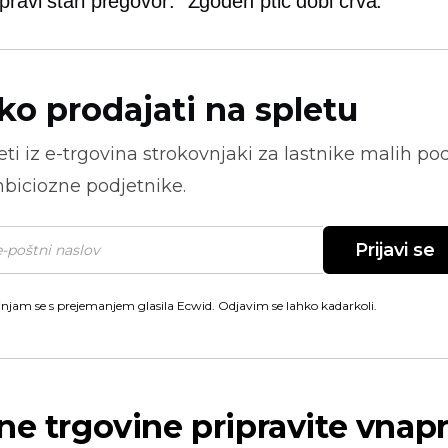
 pravi stari pregovor: "Zgoden ptič dobi črva."
ko prodajati na spletu
ti iz
e-trgovina
strokovnjaki za lastnike malih pod
biciozne podjetnike.
Prijavi se
injam se s prejemanjem glasila Ecwid. Odjavim se lahko kadarkoli.
ne trgovine pripravite vnapr