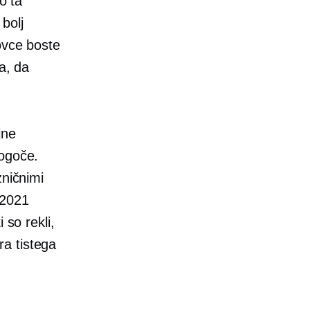
o ta
bolj
ovce boste
a, da
jne
mogoče.
zničnimi
 2021
i so rekli,
a tistega