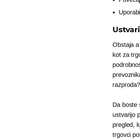
Uporabi
Ustvar
Obstaja 
kot za trg
podrobnos
prevoznika
razproda
Da boste 
ustvarijo 
pregled, k
trgovci po