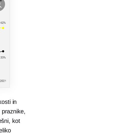
osti in
 praznike,
ešni, kot
eliko