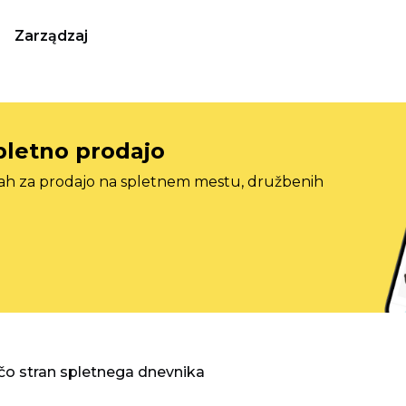
Zarządzaj
pletno prodajo
tah za prodajo na spletnem mestu, družbenih
o stran spletnega dnevnika