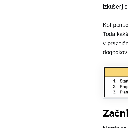
izkušenj s
Kot ponud
Toda kakš
v praznič
dogodkov
Začni