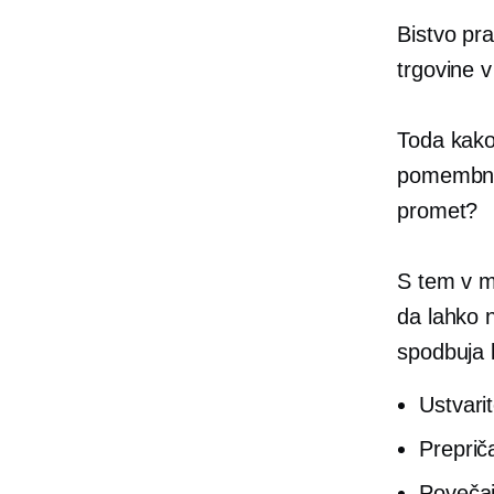
Bistvo pra
trgovine 
Toda kako
pomembnej
promet?
S tem v mi
da lahko 
spodbuja
Ustvari
Preprič
Povečaj