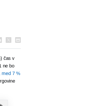
) čas v
21 ne bo
la med 7 %
trgovine