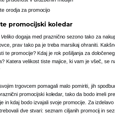
te orodja za promocijo
ite promocijski koledar
a
Veliko
dogaja med praznično sezono tako za naku
ovce, prav tako pa je treba marsikaj ohraniti. Kakšn
ti te promocije? Kdaj je rok pošiljanja za določene
? Katera velikost tiste majice, ki vam je všeč, se na
?
svojim trgovcem pomagali malo pomiriti, jih spodbud
praznični promocijski koledar, tako da bodo imeli pr
je in kdaj bodo izvajali svoje promocije. Za izdelavo
trebovali dve stvari: seznam ciljanih promocij in s