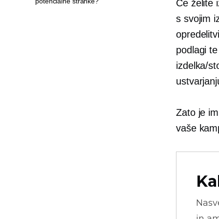
potencialne stranke?
Če želite 
s svojim i
opredelitv
podlagi t
izdelka/st
ustvarjanj
Zato je im
vaše kamp
Ka
Nasve
in am