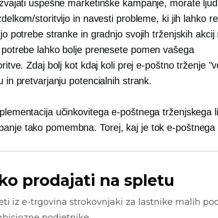
izvajati uspešne marketinške kampanje, morate ljudi
zdelkom/storitvijo in navesti probleme, ki jih lahko re
ijo potrebe stranke in gradnjo svojih trženjskih akcij
e potrebe lahko bolje prenesete pomen vašega
oritve. Zdaj bolj kot kdaj koli prej e-poštno trženje "v
u in pretvarjanju potencialnih strank.
plementacija učinkovitega e-poštnega trženjskega li
anje tako pomembna. Torej, kaj je tok e-poštnega 
ko prodajati na spletu
ti iz
e-trgovina
strokovnjaki za lastnike malih pod
biciozne podjetnike.