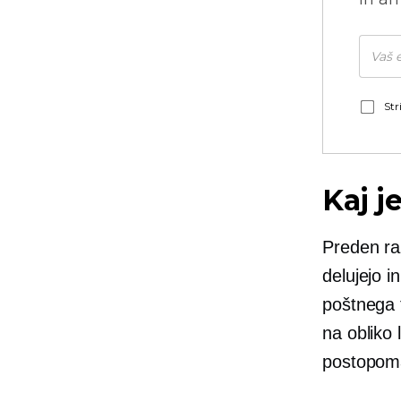
Str
Kaj j
Preden ra
delujejo i
poštnega t
na obliko 
postopoma