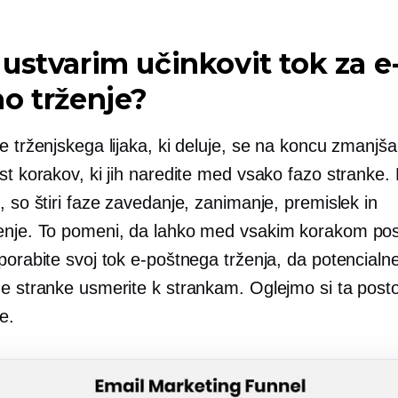
ustvarim učinkovit tok za e
o trženje?
e trženjskega lijaka, ki deluje, se na koncu zmanjš
st korakov, ki jih naredite med vsako fazo stranke.
, so štiri faze zavedanje, zanimanje, premislek in
enje. To pomeni, da lahko med vsakim korakom po
porabite svoj tok e-poštnega trženja, da potencialn
ne stranke usmerite k strankam. Oglejmo si ta post
e.