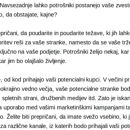
 Navsezadnje lahko potrošniki postanejo vaše zvest
o, da obstajate, kajne?
pričani, da poudarite in poudarite težave, ki jih lah
oritev reši za vaše stranke, namesto da se vaše trž
ljučno na vaše podjetje. Potrošniki želijo nekaj, kar
ar jim bo olajšalo življenje.
, od kod prihajajo vaši potencialni kupci. V večini p
pokrajino
vedno večja,
vaše potencialne stranke bodo
, spletnih strani, družbenih medijev itd. Zato je iska
a uporabo med vašimi marketinškimi kampanjami t
Želite biti prepričani, da imate svežo vsebino, ki 
a različne kanale, iz katerih bodo prihajali vaši pot