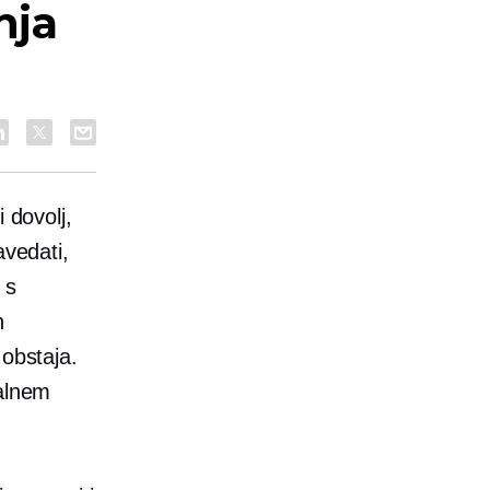
nja
 dovolj,
avedati,
 s
​​
 obstaja.
talnem