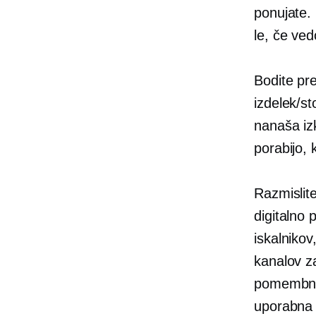
ponujate.
le, če ved
Bodite pre
izdelek/st
nanaša izk
porabijo, k
Razmislite
digitalno 
iskalnikov
kanalov z
pomembno. 
uporabna z