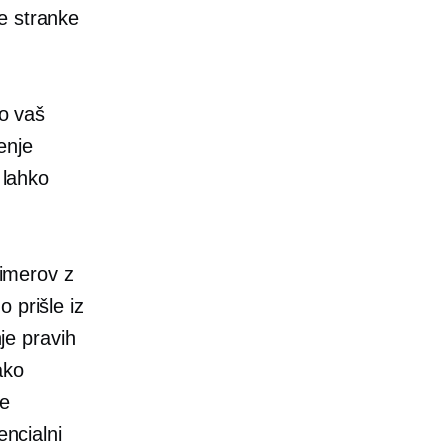
e stranke
ko vaš
enje
 lahko
rimerov z
 prišle iz
nje pravih
ako
je
encialni