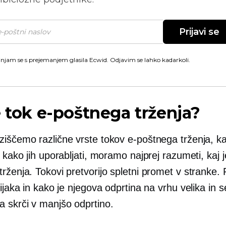
Prijavi se
injam se s prejemanjem glasila Ecwid. Odjavim se lahko kadarkoli.
e tok e-poštnega trženja?
ziščemo različne vrste tokov e-poštnega trženja, k
n kako jih uporabljati, moramo najprej razumeti, kaj j
rženja. Tokovi pretvorijo spletni promet v stranke. 
lijaka in kako je njegova odprtina na vrhu velika in s
 skrči v manjšo odprtino.