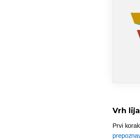
Vrh li
Prvi korak
prepozna