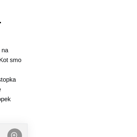
-
a na
 Kot smo
stopka
e
opek