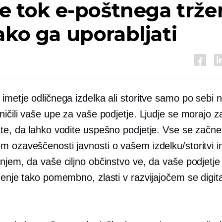
je tok e-poštnega trže
ako ga uporabljati
imetje odličnega izdelka ali storitve samo po sebi ni
ničili vaše upe za vaše podjetje. Ljudje se morajo z
ate, da lahko vodite uspešno podjetje. Vse se začne
 ozaveščenosti javnosti o vašem izdelku/storitvi in 
njem, da vaše ciljno občinstvo ve, da vaše podjetje
rženje tako pomembno, zlasti v razvijajočem se digi