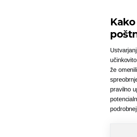
Kako 
poštn
Ustvarjanj
učinkovito
že omenili
spreobrnj
pravilno u
potencial
podrobnej