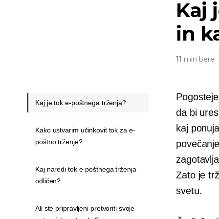
Kaj 
in k
11 min bere
Pogosteje 
Kaj je tok e-poštnega trženja?
da bi ures
kaj ponuj
Kako ustvarim učinkovit tok za e-
poštno trženje?
povečanjem
zagotavlja
Kaj naredi tok e-poštnega trženja
Zato je t
odličen?
svetu.
Ali ste pripravljeni pretvoriti svoje