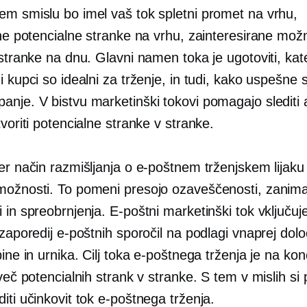
em smislu bo imel vaš tok spletni promet na vrhu,
ane potencialne stranke na vrhu, zainteresirane mož
 stranke na dnu. Glavni namen toka je ugotoviti, kate
i kupci so idealni za trženje, in tudi, kako uspešne s
nje. V bistvu marketinški tokovi pomagajo slediti an
tvoriti potencialne stranke v stranke.
er način razmišljanja o e-poštnem trženjskem lijaku 
možnosti. To pomeni presojo ozaveščenosti, zanima
 in spreobrnjenja. E-poštni marketinški tok vključuj
 zaporedij e-poštnih sporočil na podlagi vnaprej dol
pine in urnika. Cilj toka e-poštnega trženja je na ko
 več potencialnih strank v stranke. S tem v mislih si
iti učinkovit tok e-poštnega trženja.