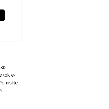
ako
e tok e-
Pomislite
e