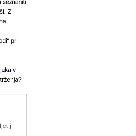
 seznaniti
ši. Z
 na
odi" pri
jaka v
trženja?
jetij