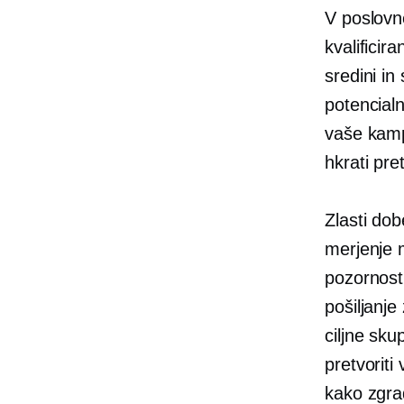
V poslovn
kvalificir
sredini in
potencialn
vaše kampa
hkrati pre
Zlasti dob
merjenje 
pozornosti
pošiljanje
ciljne sku
pretvoriti
kako zgrad