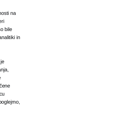
nosti na
ri
o bile
alitiki in
je
nja,
e
očene
ncu
 poglejmo,