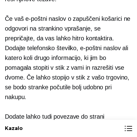
Če vaš e-poštni naslov o zapuščeni košarici ne
odgovori na strankino vprašanje, se
prepričajte, da vas lahko hitro kontaktira.
Dodajte telefonsko številko, e-poštni naslov ali
katero koli drugo informacijo, ki jim bo
pomagala stopiti v stik z vami in razrešiti vse
dvome. Če lahko stopijo v stik z vašo trgovino,
se bodo stranke počutile bolj udobno pri
nakupu.
Dodate lahko tudi povezave do strani
družbenih medijev vaše trgovine ali naslova
Kazalo
trgovine, da strankam pomagate najti več