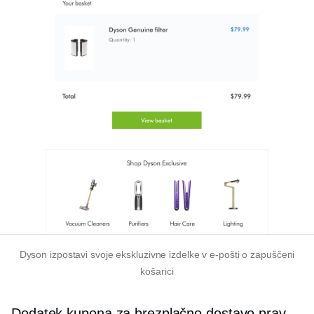
Dyson izpostavi svoje ekskluzivne izdelke v e-pošti o zapuščeni
košarici
Dodatek kupona za brezplačno dostavo prav