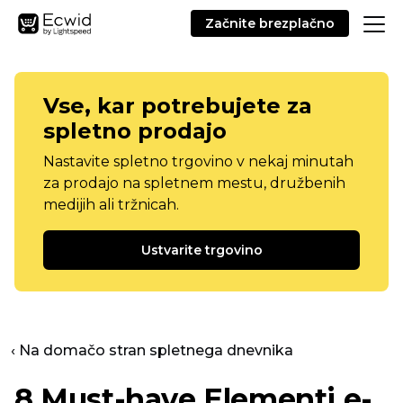
Začnite brezplačno
Vse, kar potrebujete za
spletno prodajo
Nastavite spletno trgovino v nekaj minutah
za prodajo na spletnem mestu, družbenih
medijih ali tržnicah.
Ustvarite trgovino
‹ Na domačo stran spletnega dnevnika
8
Must-have
Elementi e-