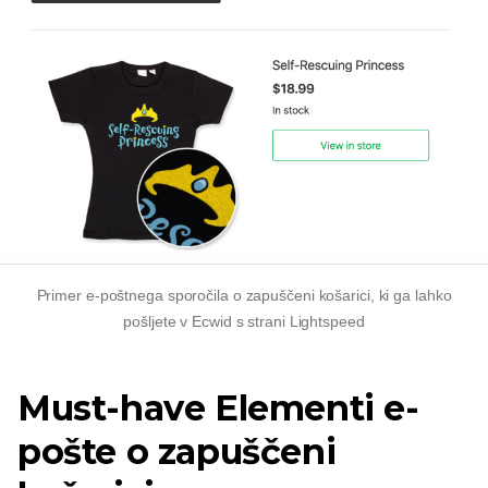
Primer e-poštnega sporočila o zapuščeni košarici, ki ga lahko
pošljete v Ecwid s strani Lightspeed
Must-have
Elementi e-
pošte o zapuščeni