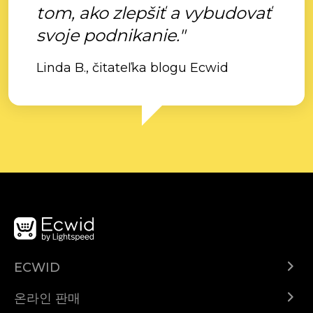
tom, ako zlepšiť a vybudovať
svoje podnikanie."
Linda B., čitateľka blogu Ecwid
ECWID
Ecwid.com
온라인 판매
도움말 센터