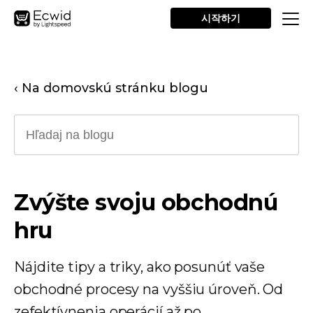
시작하기
‹ Na domovskú stránku blogu
Zvýšte svoju obchodnú
hru
Nájdite tipy a triky, ako posunúť vaše
obchodné procesy na vyššiu úroveň. Od
zefektívnenia operácií až po