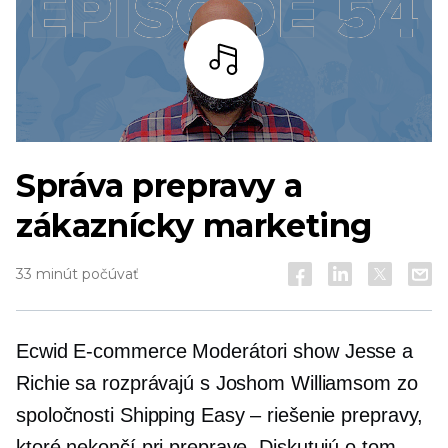
počúvať
Správa prepravy a
zákaznícky marketing
33 minút počúvať
Ecwid
E-commerce
Moderátori show Jesse a
Richie sa rozprávajú s Joshom Williamsom zo
spoločnosti Shipping Easy – riešenie prepravy,
ktoré nekončí pri preprave. Diskutujú o tom,