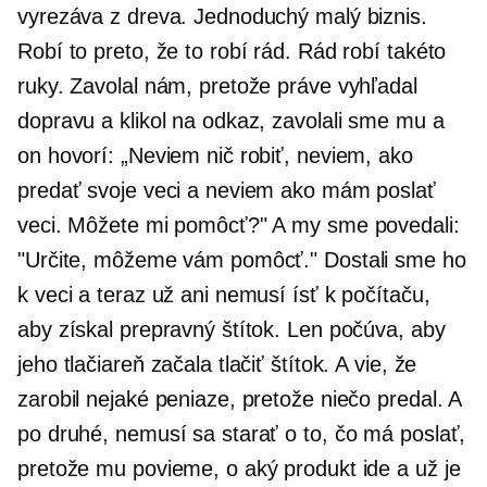
vyrezáva z dreva. Jednoduchý malý biznis.
Robí to preto, že to robí rád. Rád robí takéto
ruky. Zavolal nám, pretože práve vyhľadal
dopravu a klikol na odkaz, zavolali sme mu a
on hovorí: „Neviem nič robiť, neviem, ako
predať svoje veci a neviem ako mám poslať
veci. Môžete mi pomôcť?" A my sme povedali:
"Určite, môžeme vám pomôcť." Dostali sme ho
k veci a teraz už ani nemusí ísť k počítaču,
aby získal prepravný štítok. Len počúva, aby
jeho tlačiareň začala tlačiť štítok. A vie, že
zarobil nejaké peniaze, pretože niečo predal. A
po druhé, nemusí sa starať o to, čo má poslať,
pretože mu povieme, o aký produkt ide a už je