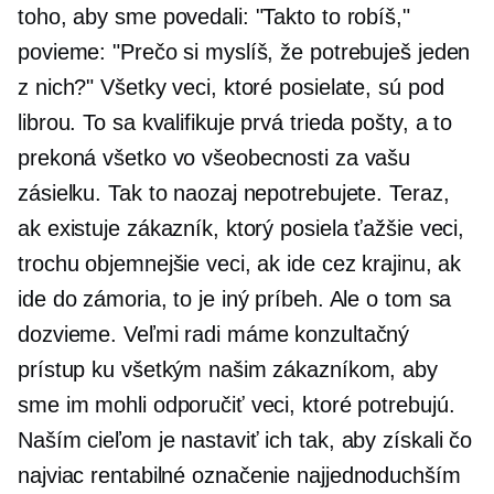
toho, aby sme povedali: "Takto to robíš,"
povieme: "Prečo si myslíš, že potrebuješ jeden
z nich?" Všetky veci, ktoré posielate, sú pod
librou. To sa kvalifikuje
prvá trieda
pošty, a to
prekoná všetko vo všeobecnosti za vašu
zásielku. Tak to naozaj nepotrebujete. Teraz,
ak existuje zákazník, ktorý posiela ťažšie veci,
trochu objemnejšie veci, ak ide cez krajinu, ak
ide do zámoria, to je iný príbeh. Ale o tom sa
dozvieme. Veľmi radi máme konzultačný
prístup ku všetkým našim zákazníkom, aby
sme im mohli odporučiť veci, ktoré potrebujú.
Naším cieľom je nastaviť ich tak, aby získali čo
najviac
rentabilné
označenie najjednoduchším