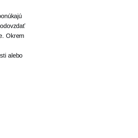
ponúkajú
u odovzdať
ze. Okrem
sti alebo