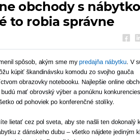
ine obchody s nábytk
é to robia správne
zmenil spôsob, akým sme my
predajňa nábytku
. V 
môžu kúpiť škandinávsku komodu zo svojho gauča
íctvom obrazovky notebooku. Najlepšie online obch
 budú mať obrovský výber a ponúknu konkurencie
šetko od pohoviek po konferenčné stolíky.
e lietať cez pol sveta, aby ste našli ten dokonalý 
ábytku z dánskeho dubu – všetko nájdete jediným kl