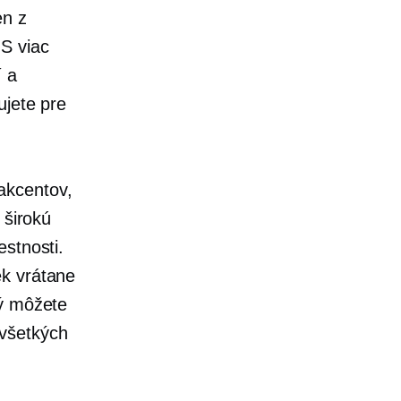
en z
S viac
í a
ujete pre
akcentov,
 širokú
stnosti.
ek vrátane
rý môžete
 všetkých