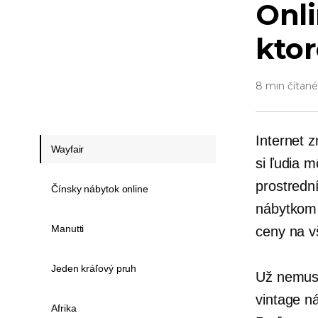
Onl
ktor
8 min čítané
Internet 
Wayfair
si ľudia 
prostredn
Čínsky nábytok online
nábytkom
Manutti
ceny na v
Jeden kráľový pruh
Už nemusít
vintage n
Afrika