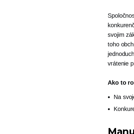
Spoločnos
konkurenč
svojim zá
toho obc
jednoduch
vrátenie 
Ako to ro
Na svoj
Konkure
Manu