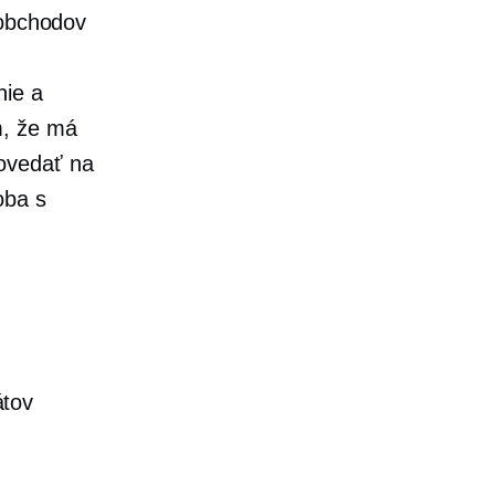
 obchodov
nie a
m, že má
ovedať na
oba s
átov