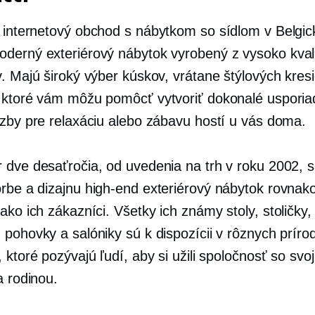
 internetový obchod s nábytkom so sídlom v Belgic
derný exteriérový nábytok vyrobený z
vysoko kval
. Majú široký výber kúskov, vrátane štýlových kresi
 ktoré vám môžu pomôcť vytvoriť dokonalé usporia
izby pre relaxáciu alebo zábavu hostí u vás doma.
 dve desaťročia, od uvedenia na trh v roku 2002, s
orbe a dizajnu
high-end
exteriérový nábytok rovnak
 ako ich zákazníci. Všetky ich
známy
stoly, stoličky,
 pohovky a salóniky sú k dispozícii v rôznych príro
 ktoré pozývajú ľudí, aby si užili spoločnosť so svoj
a rodinou.