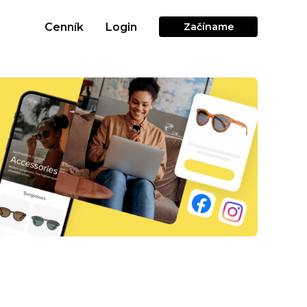
Cenník
Login
Začíname