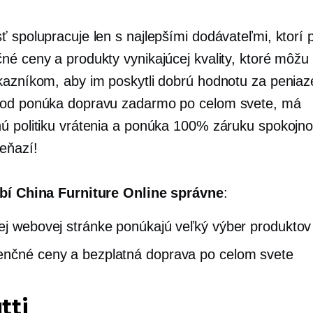
ť spolupracuje len s najlepšími dodávateľmi, ktorí 
né ceny a produkty vynikajúcej kvality, ktoré môž
kazníkom, aby im poskytli dobrú hodnotu za penia
hod ponúka dopravu zadarmo po celom svete, má
ú politiku vrátenia a ponúka 100% záruku spokojno
peňazí!
bí China Furniture Online správne
:
ej webovej stránke ponúkajú veľký výber produktov
nčné ceny a bezplatná doprava po celom svete
tti