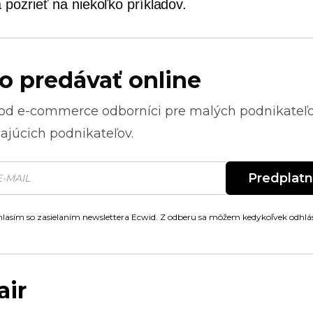
pozrieť na niekoľko príkladov.
o predávať online
 od
e-commerce
odborníci pre malých podnikateľ
ajúcich podnikateľov.
Predplat
lasím so zasielaním newslettera Ecwid. Z odberu sa môžem kedykoľvek odhlás
air