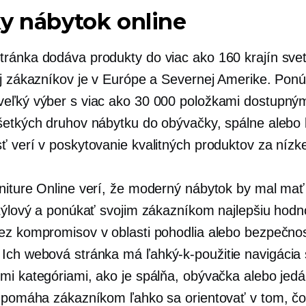
y nábytok online
ránka dodáva produkty do viac ako 160 krajín svet
ej zákazníkov je v Európe a Severnej Amerike. Pon
eľký výber s viac ako 30 000 položkami dostupnými
šetkých druhov nábytku do obývačky, spálne alebo
ť verí v poskytovanie kvalitných produktov za nízk
niture Online verí, že moderný nábytok by mal mať
štýlový a ponúkať svojim zákazníkom najlepšiu hodn
ez kompromisov v oblasti pohodlia alebo bezpečnos
 Ich webová stránka má
ľahký-k-použitie
navigácia 
mi kategóriami, ako je spálňa, obývačka alebo jedá
á pomáha zákazníkom ľahko sa orientovať v tom, čo