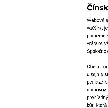
Čínsk
Webová st
väčšina j
pomerne v
vrátane v
Spoločnos
China Fur
dizajn a 
peniaze b
domovov.
prehľadný
kút, ktor