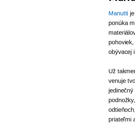
Manutti
je
ponúka mo
materiálov
pohoviek,
obývacej 
Už takmer
venuje tv
jedinečný
podnožky,
odtieňoch,
priateľmi 