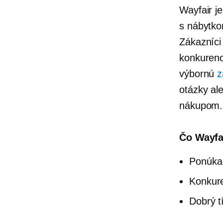
Wayfair j
s nábytko
Zákazníci
konkurenc
výbornú
z
otázky al
nákupom.
Čo Wayfa
Ponúka
Konkure
Dobrý t