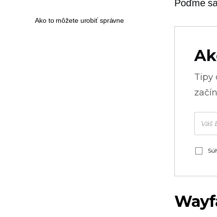
Poďme sa 
Ako to môžete urobiť správne
Ak
Tipy
začín
Súh
Wayf