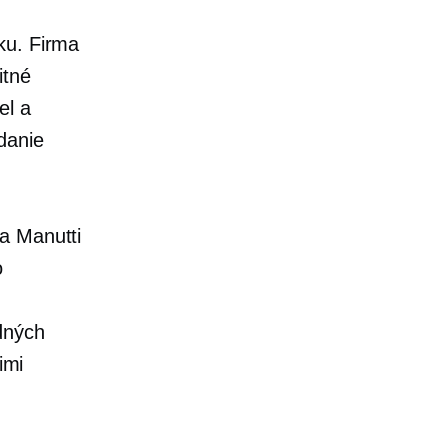
ku. Firma
itné
el a
danie
a Manutti
o
dných
imi