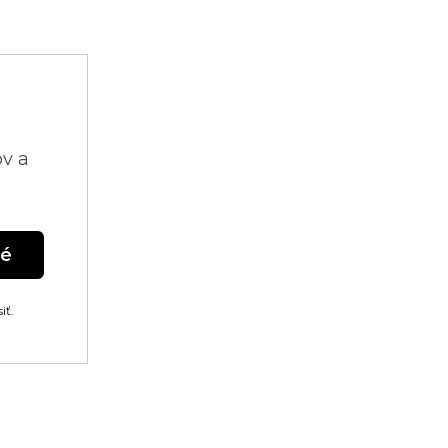
ov a
né
iť.