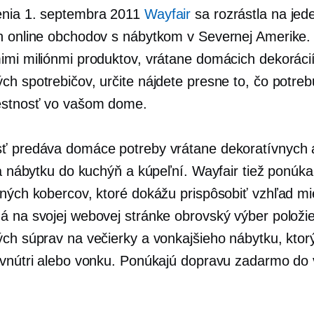
enia 1. septembra 2011
Wayfair
sa rozrástla na jed
h online obchodov s nábytkom v Severnej Amerike. 
imi miliónmi produktov, vrátane domácich dekoráci
ch spotrebičov, určite nájdete presne to, čo potreb
estnosť vo vašom dome.
ť predáva domáce potreby vrátane dekoratívnych 
 a nábytku do kuchýň a kúpeľní. Wayfair tiež ponúka
šných kobercov, ktoré dokážu prispôsobiť vzhľad mie
á na svojej webovej stránke obrovský výber položi
ých súprav na večierky a vonkajšieho nábytku, kto
 vnútri alebo vonku. Ponúkajú dopravu zadarmo do