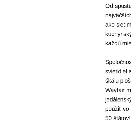
Od spust
najväčšíc
ako siedm
kuchynský
každú mi
Spoločnos
svietidiel
škálu plo
Wayfair m
jedálensk
použiť vo
50 štátov!