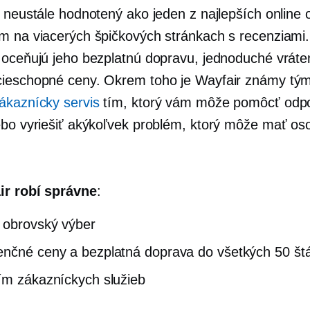
e neustále hodnotený ako jeden z najlepších online
m na viacerých špičkových stránkach s recenziami.
 oceňujú jeho bezplatnú dopravu, jednoduché vráte
ieschopné ceny. Okrem toho je Wayfair známy tý
ákaznícky servis
tím, ktorý vám môže pomôcť odp
ebo vyriešiť akýkoľvek problém, ktorý môže mať os
ir robí správne
:
 obrovský výber
nčné ceny a bezplatná doprava do všetkých 50 št
ím zákazníckych služieb