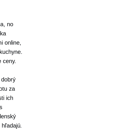
a, no
úka
 online,
 kuchyne.
e ceny.
 dobrý
otu za
ti ich
s
lenský
 hľadajú.