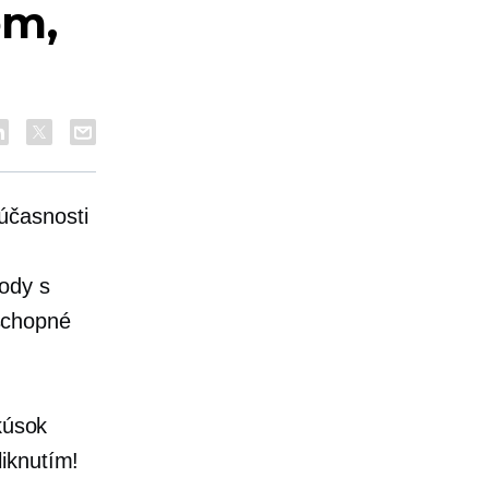
om,
súčasnosti
ody s
schopné
kúsok
iknutím!