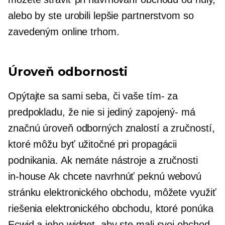
alebo by ste urobili lepšie partnerstvom so
zavedeným online trhom.
Úroveň odbornosti
Opýtajte sa sami seba, či vaše
tím-
za
predpokladu, že nie si jediný
zapojený-
má
značnú úroveň odborných znalostí a zručností,
ktoré môžu byť užitočné pri propagácii
podnikania. Ak nemáte nástroje a zručnosti
in-house
Ak chcete navrhnúť peknú webovú
stránku elektronického obchodu, môžete využiť
riešenia elektronického obchodu, ktoré ponúka
Ecwid a jeho widget, aby ste mali svoj obchod