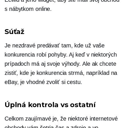
s nábytkom online.
Súťaž
Je nezdravé predávať tam, kde už vaše
konkurencia robí pohyby. Aj keď v niektorých
prípadoch má aj svoje výhody. Ale ak chcete
zistiť, kde je konkurencia strmá, napríklad na
eBay, je vhodné zvoliť si cestu.
Úplná kontrola vs ostatní
Celkom zaujímavé je, že niektoré internetové
obchody vám šetria čas a zdroje a vo