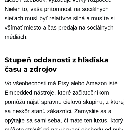
Nielen to, vaša prítomnosť na sociálnych
sieťach musí byť relatívne silná a musíte si
všímať miesto a čas predaja na sociálnych
médiách.
Stupeň oddanosti z hľadiska
času a zdrojov
Vo všeobecnosti má Etsy alebo Amazon isté
Embedded
nástroje, ktoré začiatočníkom
pomôžu nájsť správnu cieľovú skupinu, z ktorej
sa neskôr stanú zákazníci. Zamyslite sa a
opýtajte sa sami seba, či máte ten luxus, ktorý
môžete stráviť pri navrhovaní obchodu od nuly,