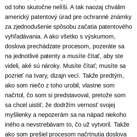
od toho skutočne nelíši. A tak naozaj chválim
americký patentový úrad pre ochranné známky
za zjednodušenie spôsobu začatia patentového
vyhľadávania. A ako všetko s výskumom,
doslova prechádzate procesom, pozeráte sa
na jednotlivé patenty a musíte čítať, aby ste
videli, aké sú nároky. Musíte čítať; musíte sa
pozrieť na tvary, dizajn vecí. Takže predtým,
ako som niečo z toho urobil, vlastne som
načrtol, čo som si predstavoval, pretože som
sa chcel uistiť, že dodržím vernosť svojej
myšlienky a nepozerám sa na nápad niekoho
iného a nevstrebávam to, čo už vytvoril. Takže
ako som prešiel procesom načrtnutia doslova