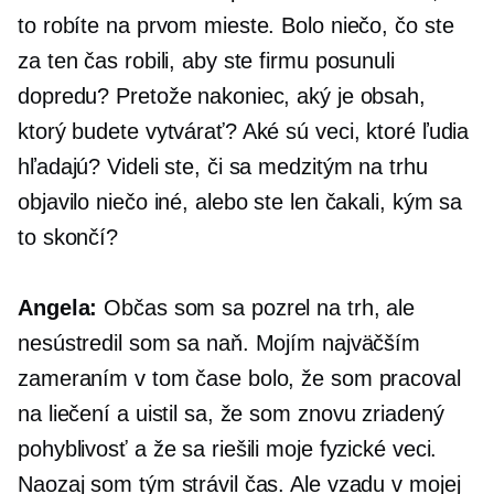
to robíte na prvom mieste. Bolo niečo, čo ste
za ten čas robili, aby ste firmu posunuli
dopredu? Pretože nakoniec, aký je obsah,
ktorý budete vytvárať? Aké sú veci, ktoré ľudia
hľadajú? Videli ste, či sa medzitým na trhu
objavilo niečo iné, alebo ste len čakali, kým sa
to skončí?
Angela:
Občas som sa pozrel na trh, ale
nesústredil som sa naň. Mojím najväčším
zameraním v tom čase bolo, že som pracoval
na liečení a uistil sa, že som
znovu zriadený
pohyblivosť a že sa riešili moje fyzické veci.
Naozaj som tým strávil čas. Ale vzadu v mojej