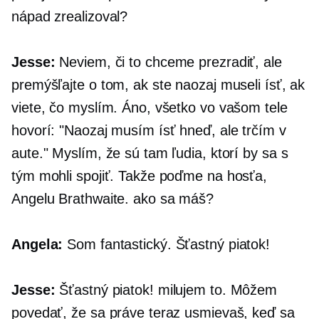
nápad zrealizoval?
Jesse:
Neviem, či to chceme prezradiť, ale
premýšľajte o tom, ak ste naozaj museli ísť, ak
viete, čo myslím. Áno, všetko vo vašom tele
hovorí: "Naozaj musím ísť hneď, ale trčím v
aute." Myslím, že sú tam ľudia, ktorí by sa s
tým mohli spojiť. Takže poďme na hosťa,
Angelu Brathwaite. ako sa máš?
Angela:
Som fantastický. Šťastný piatok!
Jesse:
Šťastný piatok! milujem to. Môžem
povedať, že sa práve teraz usmievaš, keď sa