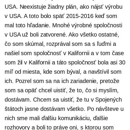
USA. Neexistuje žiadny plán, ako nájsť výrobu
v USA. A toto bolo späť
2015-2016
keď som
mal toto hľadanie. Mnohé výrobné spoločnosti
v USA už boli zatvorené. Ako všetko ostatné,
čo som skúmal, rozprával som sa s ľuďmi a
našiel som spoločnosť v Kalifornii a v tom čase
som žil v Kalifornii a táto spoločnosť bola asi 30
míľ od miesta, kde som býval, a navštívil som
ich. Pozrel som sa na ich zariadenie, pretože
som sa opäť chcel uistiť, že to, čo si myslím,
dostávam. Chcem sa uistiť, že tu v Spojených
štátoch jasne dostávam všetko. Po návšteve u
nich sme mali ďalšiu komunikáciu, ďalšie
rozhovory a boli to práve oni, s ktorou som