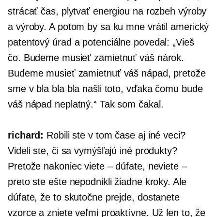
strácať čas, plytvať energiou na rozbeh výroby
a výroby. A potom by sa ku mne vrátil americký
patentový úrad a potenciálne povedal: „Vieš
čo. Budeme musieť zamietnuť váš nárok.
Budeme musieť zamietnuť váš nápad, pretože
sme v bla bla bla našli toto, vďaka čomu bude
váš nápad neplatný.“ Tak som čakal.
richard:
Robili ste v tom čase aj iné veci?
Videli ste, či sa vymýšľajú iné produkty?
Pretože nakoniec viete – dúfate, neviete –
preto ste ešte nepodnikli žiadne kroky. Ale
dúfate, že to skutočne prejde, dostanete
vzorce a zniete veľmi proaktívne. Už len to, že