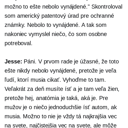
možno to ešte nebolo vynájdené." Skontroloval
som americký patentový úrad pre ochranné
známky. Nebolo to vynájdené. A tak som
nakoniec vymyslel niečo, čo som osobne
potreboval.
Jesse:
Páni. V prvom rade je úžasné, že toto
ešte nikdy nebolo vynájdené, pretože je veľa
ľudí, ktorí musia cikať. Vyhoďme to tam.
Veľakrát za deň musíte ísť a je tam veľa žien,
pretože hej, anatómia je taká, aká je. Pre
mužov je o niečo jednoduchšie ísť autom, ak
musia. Možno to nie je vždy tá najkrajšia vec
na svete, najčistejšia vec na svete, ale môže