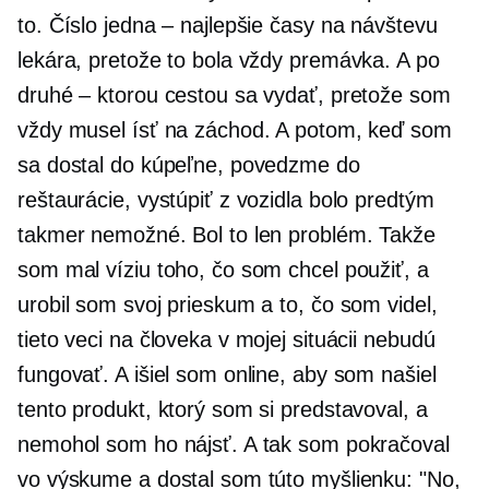
to. Číslo jedna – najlepšie časy na návštevu
lekára, pretože to bola vždy premávka. A po
druhé – ktorou cestou sa vydať, pretože som
vždy musel ísť na záchod. A potom, keď som
sa dostal do kúpeľne, povedzme do
reštaurácie, vystúpiť z vozidla bolo predtým
takmer nemožné. Bol to len problém. Takže
som mal víziu toho, čo som chcel použiť, a
urobil som svoj prieskum a to, čo som videl,
tieto veci na človeka v mojej situácii nebudú
fungovať. A išiel som online, aby som našiel
tento produkt, ktorý som si predstavoval, a
nemohol som ho nájsť. A tak som pokračoval
vo výskume a dostal som túto myšlienku: "No,