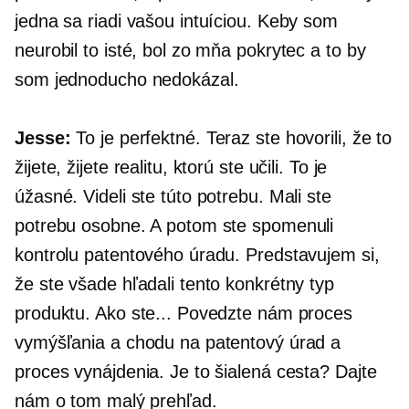
jedna sa riadi vašou intuíciou. Keby som
neurobil to isté, bol zo mňa pokrytec a to by
som jednoducho nedokázal.
Jesse:
To je perfektné. Teraz ste hovorili, že to
žijete, žijete realitu, ktorú ste učili. To je
úžasné. Videli ste túto potrebu. Mali ste
potrebu osobne. A potom ste spomenuli
kontrolu patentového úradu. Predstavujem si,
že ste všade hľadali tento konkrétny typ
produktu. Ako ste... Povedzte nám proces
vymýšľania a chodu na patentový úrad a
proces vynájdenia. Je to šialená cesta? Dajte
nám o tom malý prehľad.