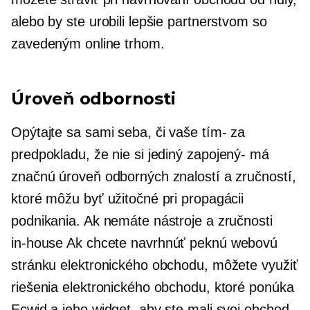
alebo by ste urobili lepšie partnerstvom so
zavedeným online trhom.
Úroveň odbornosti
Opýtajte sa sami seba, či vaše
tím-
za
predpokladu, že nie si jediný
zapojený-
má
značnú úroveň odborných znalostí a zručností,
ktoré môžu byť užitočné pri propagácii
podnikania. Ak nemáte nástroje a zručnosti
in-house
Ak chcete navrhnúť peknú webovú
stránku elektronického obchodu, môžete využiť
riešenia elektronického obchodu, ktoré ponúka
Ecwid a jeho widget, aby ste mali svoj obchod