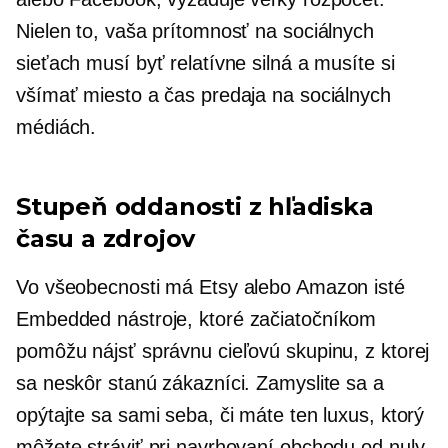
Nielen to, vaša prítomnosť na sociálnych
sieťach musí byť relatívne silná a musíte si
všímať miesto a čas predaja na sociálnych
médiách.
Stupeň oddanosti z hľadiska
času a zdrojov
Vo všeobecnosti má Etsy alebo Amazon isté
Embedded
nástroje, ktoré začiatočníkom
pomôžu nájsť správnu cieľovú skupinu, z ktorej
sa neskôr stanú zákazníci. Zamyslite sa a
opýtajte sa sami seba, či máte ten luxus, ktorý
môžete stráviť pri navrhovaní obchodu od nuly,