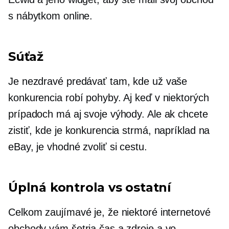
s nábytkom online.
Súťaž
Je nezdravé predávať tam, kde už vaše
konkurencia robí pohyby. Aj keď v niektorých
prípadoch má aj svoje výhody. Ale ak chcete
zistiť, kde je konkurencia strmá, napríklad na
eBay, je vhodné zvoliť si cestu.
Úplná kontrola vs ostatní
Celkom zaujímavé je, že niektoré internetové
obchody vám šetria čas a zdroje a vo