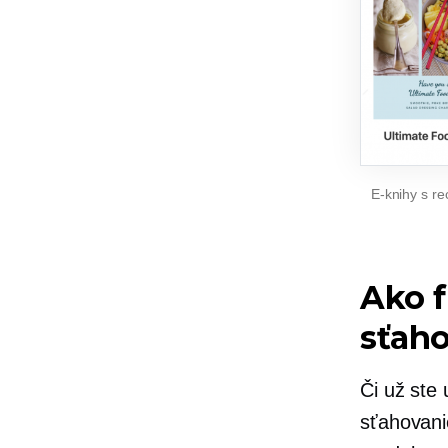
E-knihy s re
Ako f
sťah
Či už ste 
sťahovan