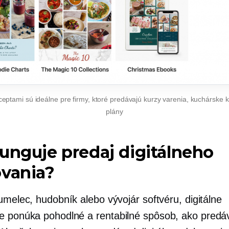
ceptami sú ideálne pre firmy, ktoré predávajú kurzy varenia, kuchárske k
plány
unguje predaj digitálneho
ovania?
umelec, hudobník alebo vývojár softvéru, digitálne
ie ponúka pohodlné a
rentabilné
spôsob, ako predáv