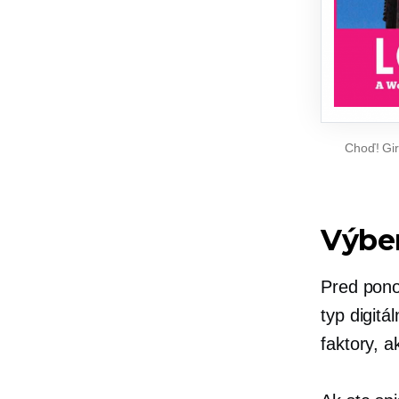
Choď! Gir
Výber
Pred pono
typ digit
faktory, a