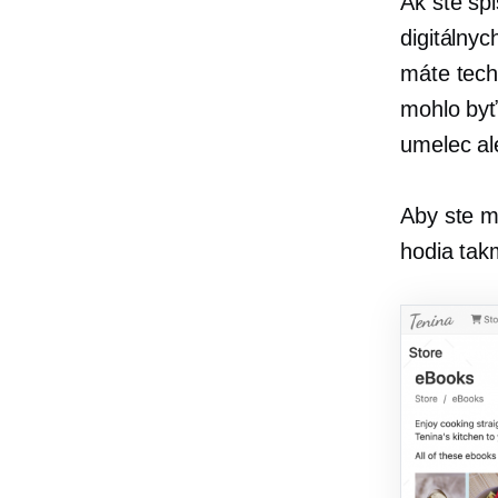
Ak ste spi
digitálny
máte tech
mohlo byť
umelec ale
Aby ste m
hodia tak