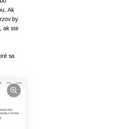
ebo
ou. Ak
urzov by
, ak ste
oré sa