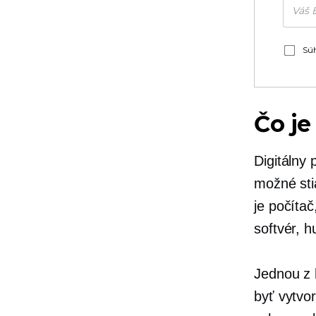
Súh
Čo je
Digitálny
možné sti
je počítač
softvér, h
Jednou z h
byť vytvo