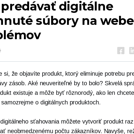
predávať digitálne
ahnuté súbory na webe
blémov
é
 si, že objavíte produkt, ktorý eliminuje potrebu p
ávy zásob. Aké neuveriteľné by to bolo? Skvelá spr
odukt existuje a môže byť rôznorodý, ako len chcete
samozrejme o digitálnych produktoch.
igitálneho sťahovania môžete vytvoriť produkt raz
ať neobmedzenému počtu zákazníkov. Navyše, rež