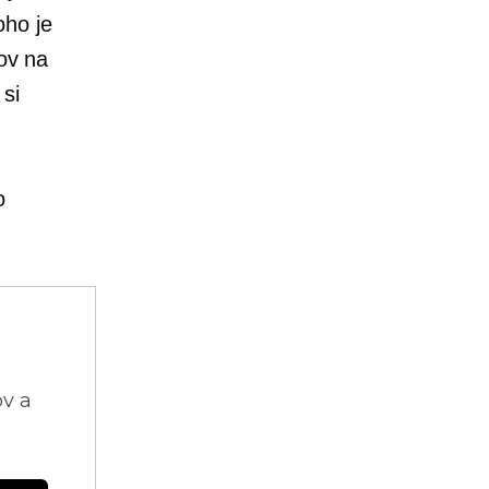
oho je
rov na
si
o
ov a