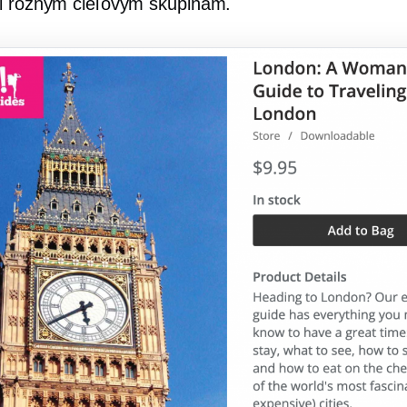
i rôznym cieľovým skupinám.