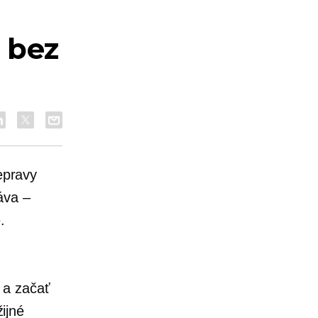
 bez
repravy
áva –
.
 a začať
ijné