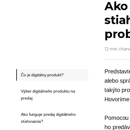
Ako 
sti
pro
12 min čítan
Predstavte
Čo je digitálny produkt?
alebo spr
takýto pr
Výber digitálneho produktu na
predaj
Hovoríme 
Ako funguje predaj digitálneho
Pomocou d
sťahovania?
ho predáv