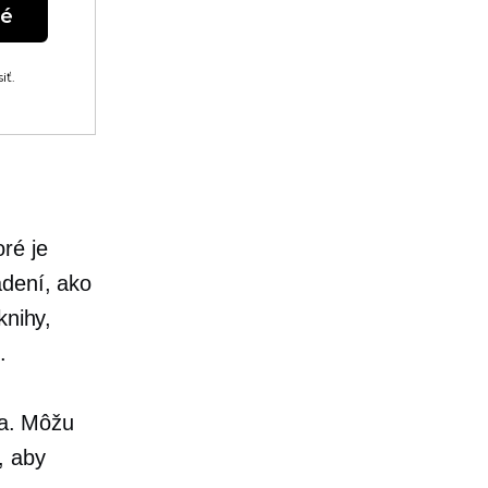
né
iť.
ré je
adení, ako
knihy,
.
ta. Môžu
, aby