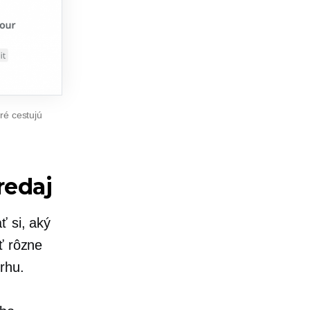
ré cestujú
redaj
ť si, aký
ť rôzne
rhu.