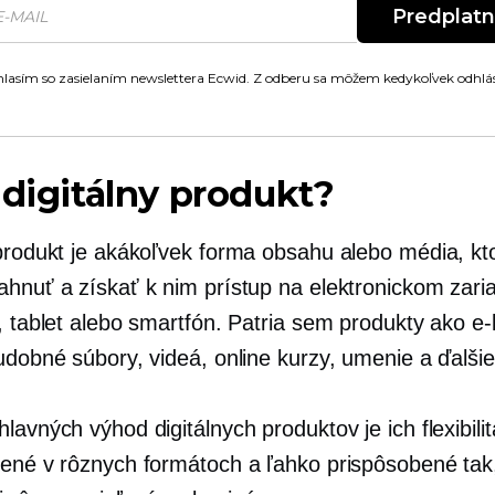
Predplat
lasím so zasielaním newslettera Ecwid. Z odberu sa môžem kedykoľvek odhlás
 digitálny produkt?
 produkt je akákoľvek forma obsahu alebo média, kto
ahnuť a získať k nim prístup na elektronickom zari
, tablet alebo smartfón. Patria sem produkty ako e-
udobné súbory, videá, online kurzy, umenie a ďalšie
lavných výhod digitálnych produktov je ich flexibili
rené v rôznych formátoch a ľahko prispôsobené tak