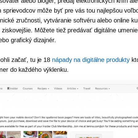
sovateľ alebo bloger, predaj elektronických kníh al
ch sprievodcov môže byť pre vás tou najlepšou voľb
nické zručnosti, vytváranie softvéru alebo online k
 ziskovejšie. Môžete tiež predávať digitálne umenie
bo grafický dizajnér.
ohli začať, tu je 18
nápady na digitálne produkty
kt
mer do každého výklenku.