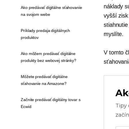
náklady s
Ako predávať digitálne sťahovanie
na svojom webe
vyšší zisk
stiahnuti
Príklady predaja digitálnych
myslíte.
produktov
V tomto č
Ako môžem predávať digitálne
produkty bez webovej stránky?
sťahovani
Môžete predávať digitálne
sťahovanie na Amazone?
Ak
Začnite predávať digitálny tovar s
Tipy
Ecwid
začín