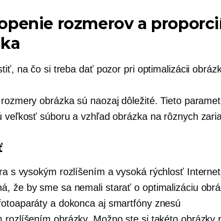
penie rozmerov a proporci
zka
iť, na čo si treba dať pozor pri optimalizácii obráz
 rozmery obrázka sú naozaj dôležité. Tieto paramet
ú veľkosť súboru a vzhľad obrázka na rôznych zari
ť
éra
s vysokým rozlíšením
a
vysoká rýchlosť
Internet
, že by sme sa nemali starať o optimalizáciu obrá
otoaparáty a dokonca aj smartfóny znesú
 rozlíšením
obrázky. Možno ste si takéto obrázky pr