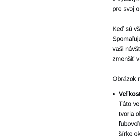
pre svoj 
Keď sú vša
Spomaľujú
vaši návšt
zmenšiť v
Obrázok m
Veľkos
Táto ve
tvoria 
ľubovoľ
šírke o