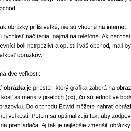
obchod.
k obrázky príliš veľké, nie sú vhodné na internet.
 rýchlosť načítania, najmä na telefóne. Ak nechcet
evníci boli netrpezliví a opustili váš obchod, mali by
eľkosť obrázkov.
á dve veľkosti:
ť obrázka
je priestor, ktorý grafika zaberá na obra
ľkosť sa meria v pixeloch (px), čo sú jednotlivé bod
obrazovku. Do obchodu Ecwid môžete nahrať obráz
nej veľkosti. Potom sa optimalizujú tak, aby zodpov
kna prehliadača. Aj tak je najlepšie zmenšiť obrázky