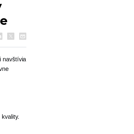
y
je
 navštívia
ívne
kvality.