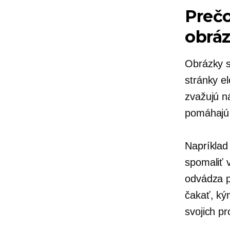
Prečo
obrá
Obrázky s
stránky e
zvažujú n
pomáhajú 
Napríklad
spomaliť 
odvádza p
čakať, ký
svojich pr