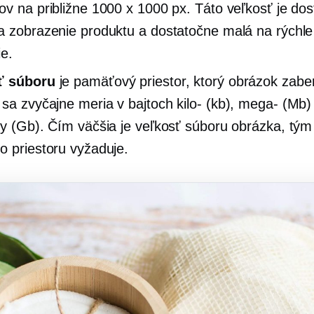
ov na približne 1000 x 1000 px. Táto veľkosť je do
a zobrazenie produktu a dostatočne malá na rýchle
ie.
ť súboru
je pamäťový priestor, ktorý obrázok zabe
 sa zvyčajne meria v bajtoch
kilo-
(kb),
mega-
(Mb)
ty (Gb). Čím väčšia je veľkosť súboru obrázka, tým
o priestoru vyžaduje.