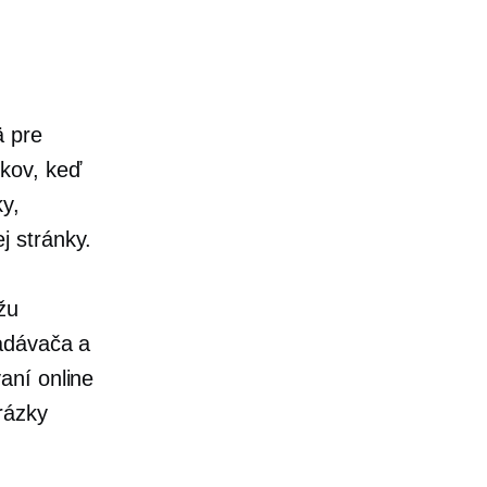
ä pre
íkov, keď
y,
j stránky.
žu
ľadávača a
aní online
rázky