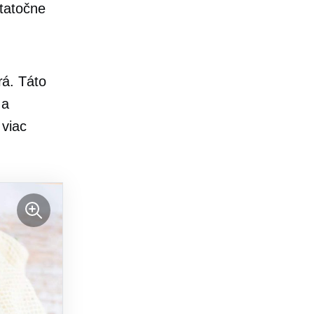
statočne
rá. Táto
 a
 viac