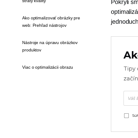
straty kvality
Pokryli s
optimaliz
Ako optimalizovať obrázky pre
jednoduch
web: Prehľad nástrojov
Nástroje na úpravu obrázkov
produktov
Ak
Viac o optimalizácii obrazu
Tipy
začín
Súh