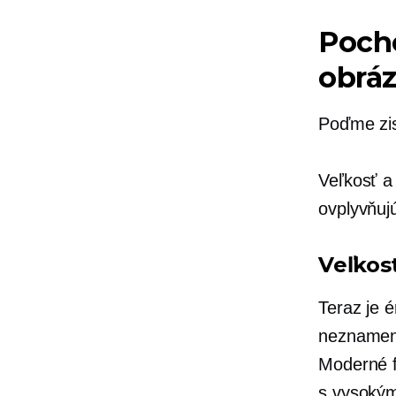
Pocho
obrá
Poďme zist
Veľkosť a
ovplyvňuj
Veľkos
Teraz je 
neznamená
Moderné f
s vysokým