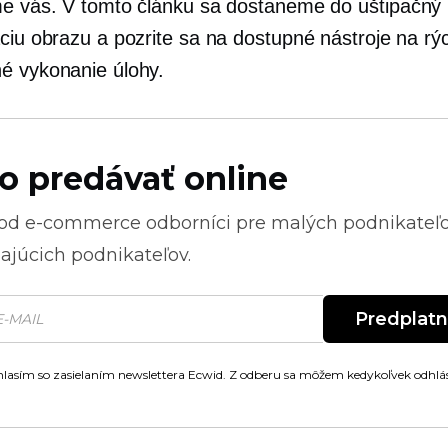
me vás. V tomto článku sa dostaneme do
uštipačný
áciu obrazu a pozrite sa na dostupné nástroje na rý
é vykonanie úlohy.
o predávať online
 od
e-commerce
odborníci pre malých podnikateľ
ajúcich podnikateľov.
Predplat
lasím so zasielaním newslettera Ecwid. Z odberu sa môžem kedykoľvek odhlás