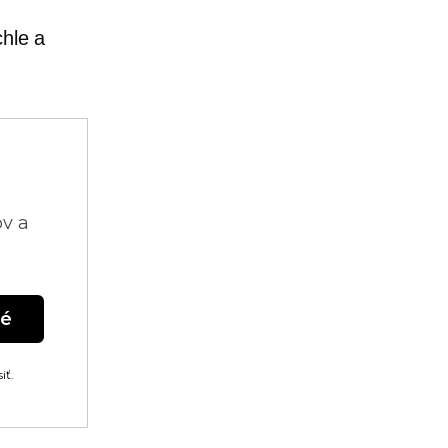
chle a
ov a
né
iť.