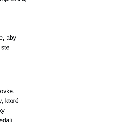
e, aby
 ste
zovke.
y, ktoré
ky
edali