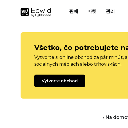
판매
마켓
관리
Všetko, čo potrebujete n
Vytvorte si online obchod za pár minút, 
sociálnych médiách alebo trhoviskách.
Vytvorte obchod
‹ Na domo