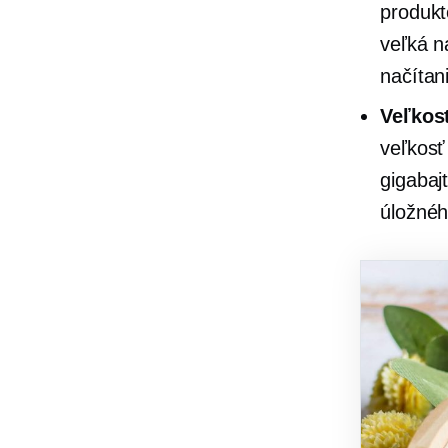
produkt
veľká n
načítan
Veľkos
veľkosť
gigabaj
úložnéh