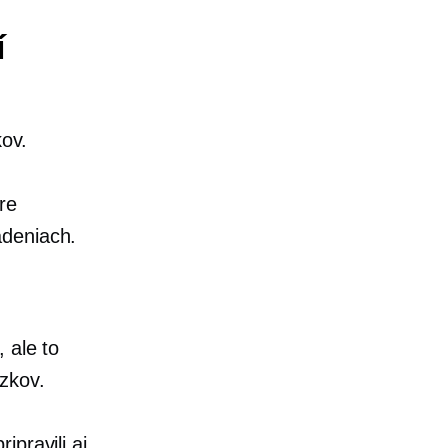
í
kov.
re
adeniach.
, ale to
zkov.
ipravili aj