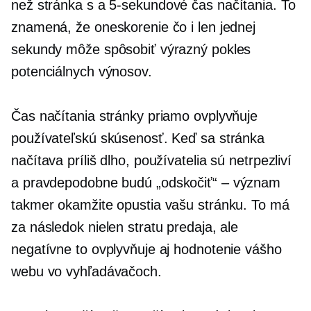
než stránka s a
5-sekundové
čas načítania. To
znamená, že oneskorenie čo i len jednej
sekundy môže spôsobiť výrazný pokles
potenciálnych výnosov.
Čas načítania stránky priamo ovplyvňuje
používateľskú skúsenosť. Keď sa stránka
načítava príliš dlho, používatelia sú netrpezliví
a pravdepodobne budú
„odskočiť“ – význam
takmer okamžite opustia vašu stránku. To má
za následok nielen stratu predaja, ale
negatívne to ovplyvňuje aj hodnotenie vášho
webu vo vyhľadávačoch.