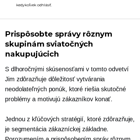
kedykoľvek odhlásiť.
Prispôsobte správy rôznym
skupinám sviatočných
nakupujúcich
S dlhoročnými skúsenosťami v tomto odvetví
Jim zdôrazňuje dôležitosť vytvárania
neodolateľných ponúk, ktoré riešia skutočné
problémy a motivujú zákazníkov konať.
Jednou z kľúčových stratégií, ktoré zdôrazňuje,
je segmentácia zákazníckej základne.
Porozumením a prispôsobením správ rôznym