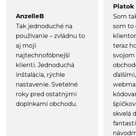
Piatok
AnzelleB
Som ta
Tak jednoduché na
som to 
používanie – zvládnu to
kliento
aj moji
teraz h
najtechnofóbnejší
svojom
klienti. Jednoduchá
obchode
inštalácia, rýchle
ďalšími
nastavenie. Svetelné
webmas
roky pred ostatnými
kódovan
doplnkami obchodu.
špičkov
skvelá 
fantast
návodm