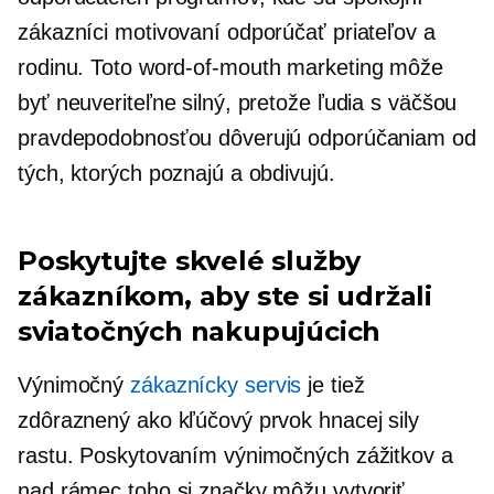
zákazníci motivovaní odporúčať priateľov a
rodinu. Toto
word-of-mouth
marketing môže
byť neuveriteľne silný, pretože ľudia s väčšou
pravdepodobnosťou dôverujú odporúčaniam od
tých, ktorých poznajú a obdivujú.
Poskytujte skvelé služby
zákazníkom, aby ste si udržali
sviatočných nakupujúcich
Výnimočný
zákaznícky servis
je tiež
zdôraznený ako kľúčový prvok hnacej sily
rastu. Poskytovaním výnimočných zážitkov a
nad rámec toho si značky môžu vytvoriť