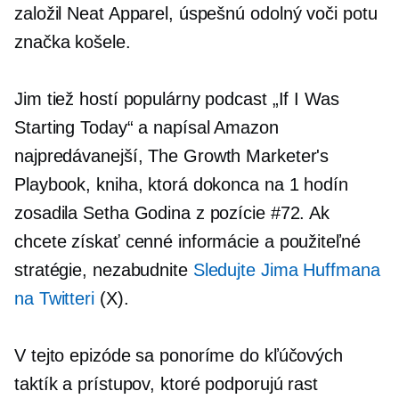
založil Neat Apparel, úspešnú
odolný voči potu
značka košele.
Jim tiež hostí populárny podcast „If I Was
Starting Today“ a napísal Amazon
najpredávanejší,
The Growth Marketer's
Playbook, kniha, ktorá dokonca na 1 hodín
zosadila Setha Godina z pozície #72. Ak
chcete získať cenné informácie a použiteľné
stratégie, nezabudnite
Sledujte Jima Huffmana
na Twitteri
(X).
V tejto epizóde sa ponoríme do kľúčových
taktík a prístupov, ktoré podporujú rast