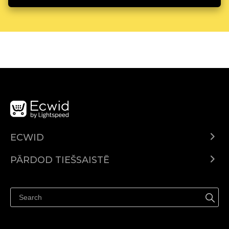
ECWID
Ecwid.com
PĀRDOD TIEŠSAISTĒ
Izcenojumi
Pārdod visur
Palīdzības centrs
Pārdod Facebook
Pārdod Instagram