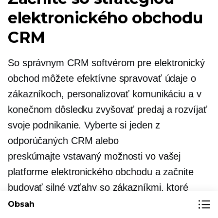
elektronického obchodu
CRM
So správnym CRM softvérom pre elektronický
obchod môžete efektívne spravovať údaje o
zákazníkoch, personalizovať komunikáciu a v
konečnom dôsledku zvyšovať predaj a rozvíjať
svoje podnikanie. Vyberte si jeden z
odporúčaných CRM alebo
preskúmajte
vstavaný
možnosti vo vašej
platforme elektronického obchodu a začnite
budovať silné vzťahy so zákazníkmi, ktoré
budú z dlhodobého hľadiska prínosom pre
Obsah