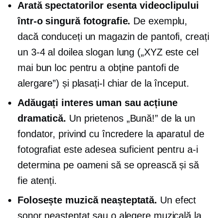
Arată spectatorilor esenta videoclipului
într-o singură fotografie.
De exemplu,
dacă conduceți un magazin de pantofi, creați
un
3-4
al doilea slogan lung („XYZ este cel
mai bun loc pentru a obține pantofi de
alergare”) și plasați-l chiar de la început.
Adăugați interes uman sau acțiune
dramatică.
Un prietenos „Bună!” de la un
fondator, privind cu încredere la aparatul de
fotografiat este adesea suficient pentru a-i
determina pe oameni să se oprească și să
fie atenți.
Folosește muzică neașteptată.
Un efect
sonor neașteptat sau o alegere muzicală la