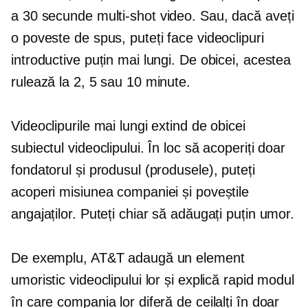
a
30 secunde
multi-shot
video. Sau, dacă aveți
o poveste de spus, puteți face videoclipuri
introductive puțin mai lungi. De obicei, acestea
rulează la 2, 5 sau 10 minute.
Videoclipurile mai lungi extind de obicei
subiectul videoclipului. În loc să acoperiți doar
fondatorul și produsul (produsele), puteți
acoperi misiunea companiei și poveștile
angajaților. Puteți chiar să adăugați puțin umor.
De exemplu, AT&T adaugă un element
umoristic videoclipului lor și explică rapid modul
în care compania lor diferă de ceilalți în doar