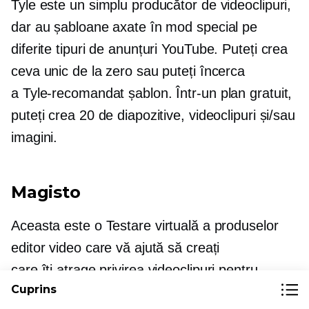
Tyle este un simplu producător de videoclipuri,
dar au șabloane axate în mod special pe
diferite tipuri de anunțuri YouTube. Puteți crea
ceva unic de la zero sau puteți încerca
a
Tyle-recomandat
șablon. Într-un plan gratuit,
puteți crea 20 de diapozitive, videoclipuri și/sau
imagini.
Magisto
Aceasta este o
Testare virtuală a produselor
editor video care vă ajută să creați
care îți atrage privirea
videoclipuri pentru
Cuprins
YouTube. Alegeți un șablon, adăugați