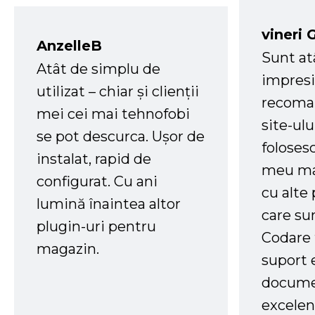
vineri 
AnzelleB
Sunt at
Atât de simplu de
impresi
utilizat – chiar și clienții
recoman
mei cei mai tehnofobi
site-ul
se pot descurca. Ușor de
foloses
instalat, rapid de
meu ma
configurat. Cu ani
cu alte
lumină înaintea altor
care su
plugin-uri pentru
Codare 
magazin.
suport 
docume
excelen