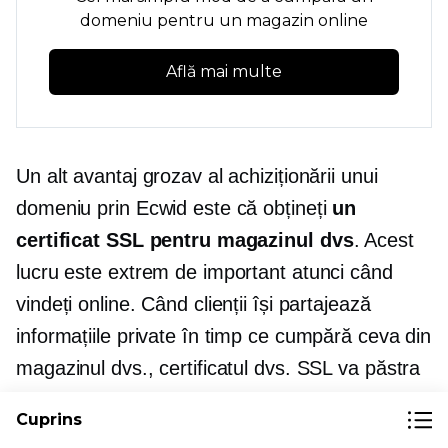
domeniu pentru un magazin online
Află mai multe
Un alt avantaj grozav al achiziționării unui
domeniu prin Ecwid este că obțineți
un
certificat SSL pentru magazinul dvs
. Acest
lucru este extrem de important atunci când
vindeți online. Când clienții își partajează
informațiile private în timp ce cumpără ceva din
magazinul dvs., certificatul dvs. SSL va păstra
datele sensibile în siguranță de la hackeri și
Cuprins
hoți de date.