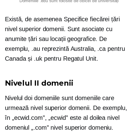
Domeniile .edu sunt folosite de obicei de universități
Există, de asemenea
Specifice fiecărei țări
nivel superior
domenii. Sunt asociate cu
anumite țări sau locații geografice. De
exemplu, .au reprezintă Australia, .ca pentru
Canada și .uk pentru Regatul Unit.
Nivelul II
domenii
Nivelul doi
domeniile sunt domeniile care
urmează
nivel superior
domenii. De exemplu,
în „ecwid.com”, „ecwid” este
al doilea nivel
domeniul „.com”
nivel superior
domeniu.