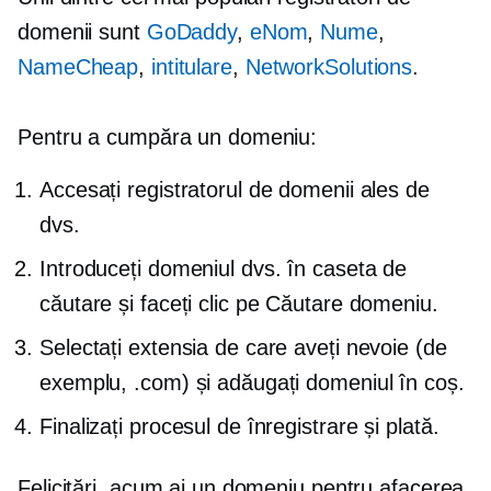
domenii sunt
GoDaddy
,
eNom
,
Nume
,
NameCheap
,
intitulare
,
NetworkSolutions
.
Pentru a cumpăra un domeniu:
Accesați registratorul de domenii ales de
dvs.
Introduceți domeniul dvs. în caseta de
căutare și faceți clic pe Căutare domeniu.
Selectați extensia de care aveți nevoie (de
exemplu, .com) și adăugați domeniul în coș.
Finalizați procesul de înregistrare și plată.
Felicitări, acum ai un domeniu pentru afacerea