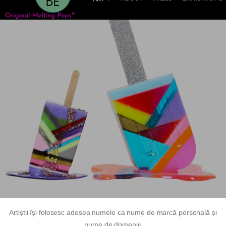
Artiștii își folosesc adesea numele ca nume de marcă personală și
nume de domeniu