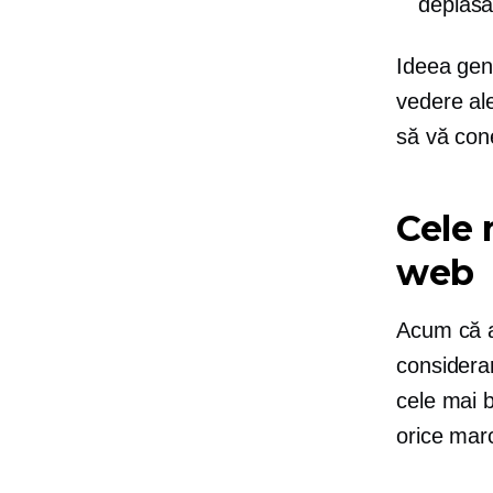
deplasa
Ideea gene
vedere ale
să vă cone
Cele 
web
Acum că a
considerar
cele mai b
orice marc