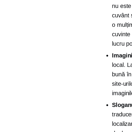
nu este
cuvânt 
o mulți
cuvinte 
lucru p
Imagin
local. L
bună în
site-uri
imaginil
Sloganu
traducer
localiz