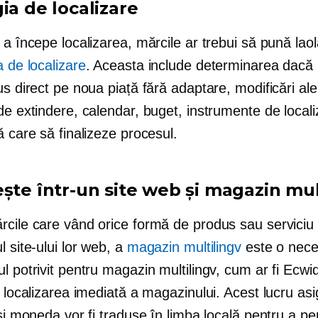
ia de localizare
 a începe localizarea, mărcile ar trebui să pună laol
a de localizare
. Aceasta include determinarea dacă
us direct pe noua piață fără adaptare, modificări ale 
de extindere, calendar, buget, instrumente de local
ă care să finalizeze procesul.
ește într-un site web și magazin mul
cile care vând orice formă de produs sau serviciu d
l site-ului lor web, a
magazin multilingv
este o neces
l potrivit pentru magazin multilingv, cum ar fi Ecwi
ă localizarea imediată a magazinului. Acest lucru as
 și moneda vor fi traduse în limba locală pentru a pe