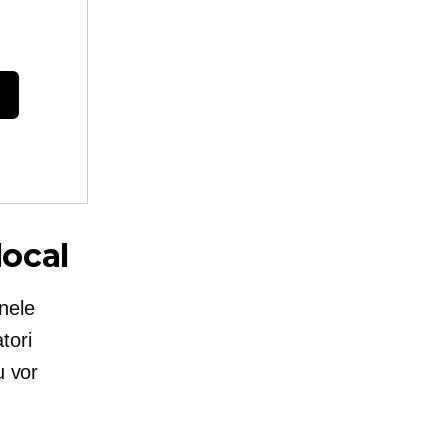
local
nele
tori
u vor