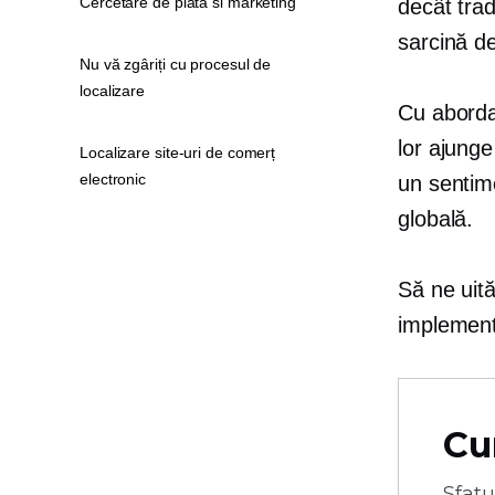
Cercetare de piata si marketing
decât trad
sarcină de
Nu vă zgâriți cu procesul de
localizare
Cu abordar
lor ajunge
Localizare site-uri de comerț
electronic
un sentime
globală.
Să ne uită
implement
Cu
Sfatu