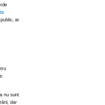
erde
ta
 public, ar
tru
e.
ea nu sunt
ării, dar