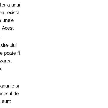
fer a unui
ea, există
a unele
. Acest
.
site-ului
e poate fi
izarea
a
nurile și
rocesul de
a sunt