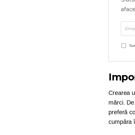
aface
Sun
Impor
Crearea u
mărci. De
preferă co
cumpăra în