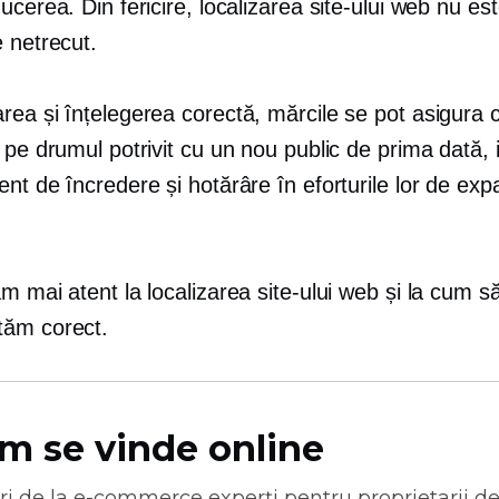
ucerea. Din fericire, localizarea site-ului web nu es
 netrecut.
ea și înțelegerea corectă, mărcile se pot asigura c
 pe drumul potrivit cu un nou public de prima dată, 
nt de încredere și hotărâre în eforturile lor de ex
m mai atent la localizarea site-ului web și la cum s
ăm corect.
m se vinde online
ri de la
e-commerce
experți pentru proprietarii d