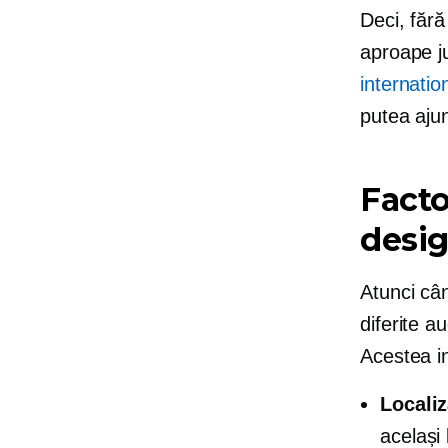
Deci, fără
aproape ju
internatio
putea ajun
Facto
desig
Atunci cân
diferite a
Acestea i
Localiz
același 