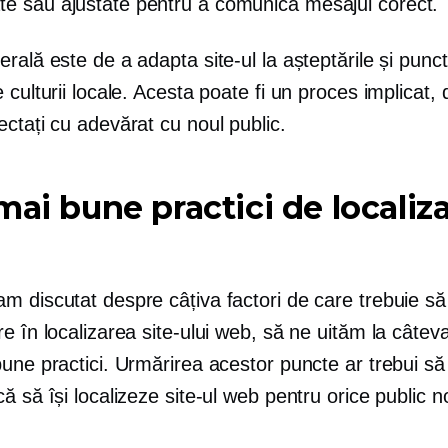
te sau ajustate pentru a comunica mesajul corect.
rală este de a adapta site-ul la așteptările și punc
 culturii locale. Acesta poate fi un proces implicat, 
ctați cu adevărat cu noul public.
mai bune practici de localiz
m discutat despre câțiva factori de care trebuie să
e în localizarea site-ului web, să ne uităm la câteva
une practici. Urmărirea acestor puncte ar trebui să
ă să își localizeze site-ul web pentru orice public n