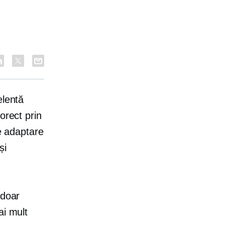
elentă
orect prin
de adaptare
și
 doar
ai mult