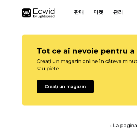
판매
마켓
관리
Tot ce ai nevoie pentru a
Creați un magazin online în câteva minut
sau piețe.
Creați un magazin
‹ La pagina