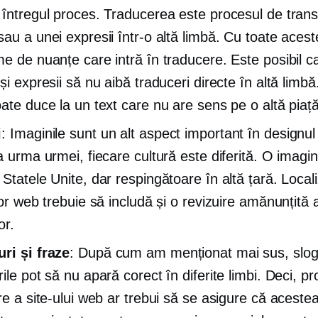
 întregul proces. Traducerea este procesul de trans
sau a unei expresii într-o altă limbă. Cu toate acest
me de nuanțe care intră în traducere. Este posibil c
și expresii să nu aibă traduceri directe în altă limbă
oate duce la un text care nu are sens pe o altă piață
i
: Imaginile sunt un alt aspect important în designul 
a urma urmei, fiecare cultură este diferită. O imagin
 Statele Unite, dar respingătoare în altă țară. Local
lor web trebuie să includă și o revizuire amănunțită 
or.
ri și fraze
: După cum am menționat mai sus, sloga
ile pot să nu apară corect în diferite limbi. Deci, p
are a site-ului web ar trebui să se asigure că aceste