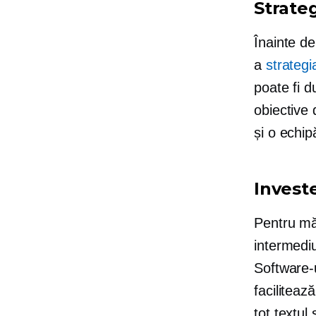
Strateg
Înainte de
a
strategi
poate fi d
obiective 
și o echip
Invest
Pentru măr
intermediu
Software-u
faciliteaz
tot textul