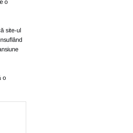
te o
ă site-ul
insuflând
pansiune
ă o
e