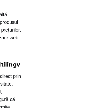
altă
 produsul
prețurilor,
izare web
tilingv
irect prin
itate.
d,
igură că
rmite