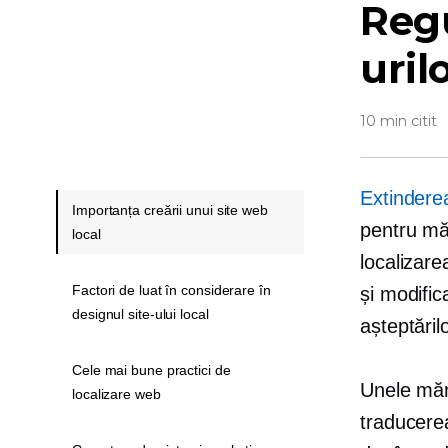
Regu
uril
10 min citit
Extinderea
Importanța creării unui site web
pentru măr
local
localizare
Factori de luat în considerare în
și modifica
designul site-ului local
așteptărilo
Cele mai bune practici de
Unele mărc
localizare web
traducerea