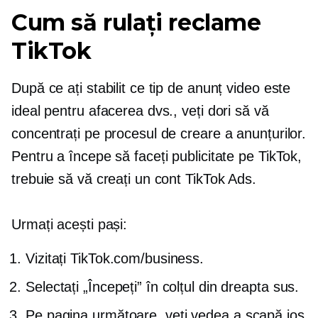
Cum să rulați reclame
TikTok
După ce ați stabilit ce tip de anunț video este
ideal pentru afacerea dvs., veți dori să vă
concentrați pe procesul de creare a anunțurilor.
Pentru a începe să faceți publicitate pe TikTok,
trebuie să vă creați un cont TikTok Ads.
Urmați acești pași:
Vizitați TikTok.com/business.
Selectați „Începeți” în colțul din dreapta sus.
Pe pagina următoare, veți vedea a
scapă jos