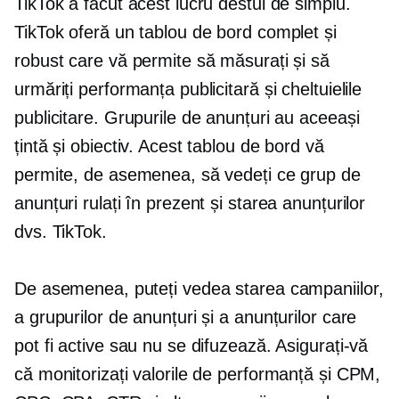
TikTok a făcut acest lucru destul de simplu.
TikTok oferă un tablou de bord complet și
robust care vă permite să măsurați și să
urmăriți performanța publicitară și cheltuielile
publicitare. Grupurile de anunțuri au aceeași
țintă și obiectiv. Acest tablou de bord vă
permite, de asemenea, să vedeți ce grup de
anunțuri rulați în prezent și starea anunțurilor
dvs. TikTok.
De asemenea, puteți vedea starea campaniilor,
a grupurilor de anunțuri și a anunțurilor care
pot fi active sau nu se difuzează. Asigurați-vă
că monitorizați valorile de performanță și CPM,