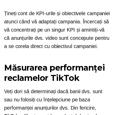
Țineți cont de KPI-urile și obiectivele campaniei
atunci când vă adaptați campania. Încercați să
vă concentrați pe un singur KPI și amintiți-vă
că anunțurile dvs. video sunt concepute pentru
a se corela direct cu obiectivul campaniei.
Măsurarea performanței
reclamelor TikTok
Veți dori să determinați dacă banii dvs. sunt
sau nu folosiți cu înțelepciune pe baza
performanței anunțurilor dvs. Din fericire,