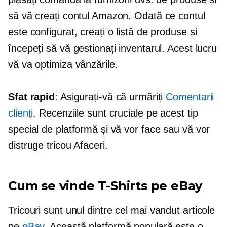
să vă creați contul Amazon. Odată ce contul
este configurat, creați o listă de produse și
începeți să vă gestionați inventarul. Acest lucru
vă va optimiza vânzările.
Sfat rapid
: Asigurați-vă că urmăriți
Comentarii
clienți
. Recenziile sunt cruciale pe acest tip
special de platformă și vă vor face sau vă vor
distruge
tricou
Afaceri.
Cum se vinde
T-Shirts
pe eBay
Tricouri
sunt unul dintre
cel mai vandut
articole
pe
eBay
. Această platformă populară este o