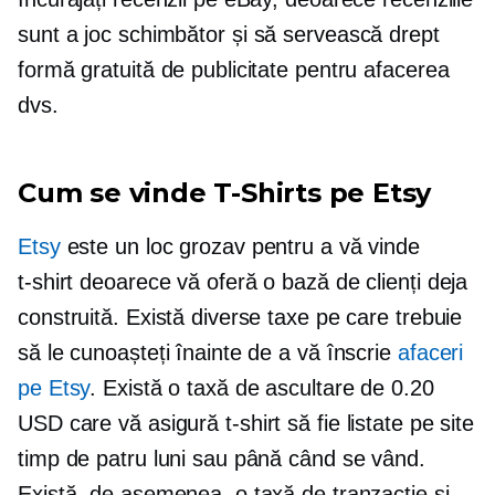
sunt a
joc schimbător
și să servească drept
formă gratuită de publicitate pentru afacerea
dvs.
Cum se vinde
T-Shirts
pe Etsy
Etsy
este un loc grozav pentru a vă vinde
t-shirt
deoarece vă oferă o bază de clienți deja
construită. Există diverse taxe pe care trebuie
să le cunoașteți înainte de a vă înscrie
afaceri
pe Etsy
. Există o taxă de ascultare de 0.20
USD care vă asigură
t-shirt
să fie listate pe site
timp de patru luni sau până când se vând.
Există, de asemenea, o taxă de tranzacție și