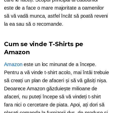
este de a face o mare majoritate a oamenilor
să vă vadă munca, astfel încât să poată reveni
la ea sau să o recomande.
Cum se vinde
T-Shirts
pe
Amazon
Amazon
este un loc minunat de a începe.
Pentru a vă vinde
t-shirt
acolo, mai întâi trebuie
să creați un plan de afaceri și să vă găsiți nișa.
Deoarece Amazon găzduiește milioane de
afaceri, nu puteți începe să vă vindeți
t-shirt
fara nici o cercetare de piata. Apoi, ați dori să
plasați comanda la furnizorii dvs. de produse și