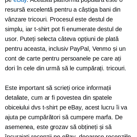
resursă excelentă pentru a câștiga bani din
vânzare
tricouri.
Procesul este destul de
simplu, iar
t-shirt
pot fi enumerate destul de
usor. Puteți selecta câteva opțiuni de plată
pentru aceasta, inclusiv PayPal, Venmo și un
cont de carte pentru persoanele pe care ați
dori în cele din urmă să le cumpărați.
tricouri.
Este important să scrieți orice informații
detaliate, cum ar fi povestea din spatele
obiceiului dvs
t-shirt
pe eBay, acest lucru îi va
ajuta pe cumpărători să cumpere marfa. De
asemenea, este grozav să obțineți și să
încurajați recenzii pe eBay, deoarece recenziile