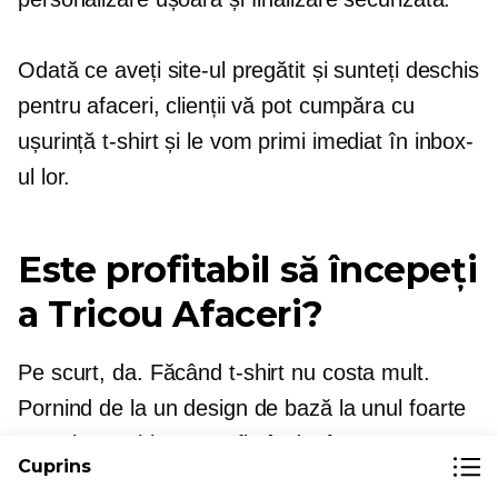
Odată ce aveți site-ul pregătit și sunteți deschis
pentru afaceri, clienții vă pot cumpăra cu
ușurință
t-shirt
și le vom primi imediat în inbox-
ul lor.
Este profitabil să începeți
a
Tricou
Afaceri?
Pe scurt, da. Făcând
t-shirt
nu costa mult.
Pornind de la un design de bază la unul foarte
complex,
t-shirt
poate fi vândut între
Cuprins
$ 10- $ 70.
În timp ce costul de proiectare este