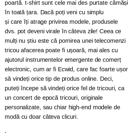
poartă.
t-shirt
sunt cele mai des purtate cămăși
în toată țara. Dacă poți veni cu simplu
și
care îți atrage privirea
modele, produsele
dvs. pot deveni virale în câteva zile! Ceea ce
mulți nu știu este că pornirea unei telecomenzi
tricou
afacerea poate fi ușoară, mai ales cu
ajutorul instrumentelor emergente de comerț
electronic, cum ar fi Ecwid, care fac foarte ușor
să vindeți orice tip de produs online. Deci,
puteți începe să vindeți orice fel de
tricouri,
ca
un concert de epocă
tricouri,
originale
personalizate, sau chiar
high-end
modele de
modă cu doar câteva clicuri.