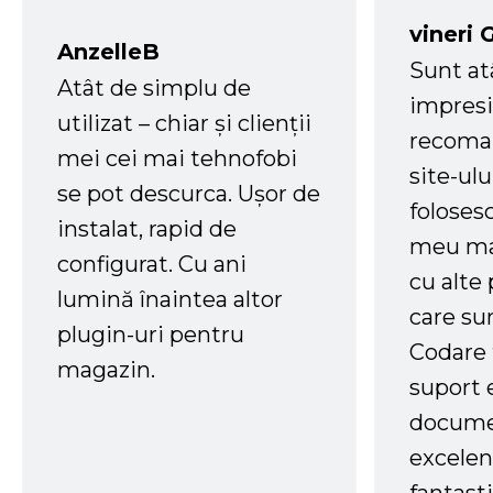
vineri 
AnzelleB
Sunt at
Atât de simplu de
impresi
utilizat – chiar și clienții
recoman
mei cei mai tehnofobi
site-ul
se pot descurca. Ușor de
foloses
instalat, rapid de
meu ma
configurat. Cu ani
cu alte
lumină înaintea altor
care su
plugin-uri pentru
Codare 
magazin.
suport 
docume
excelen