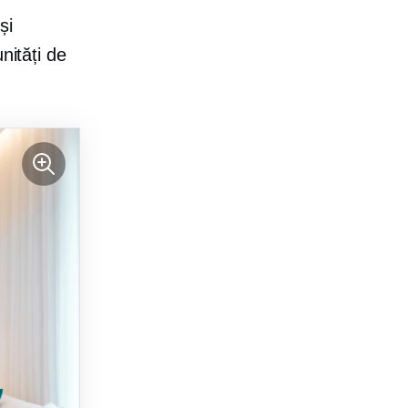
și
nități de