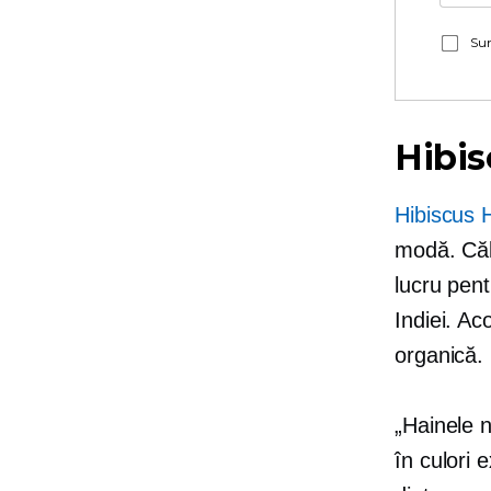
Sun
Hibis
Hibiscus 
modă. Căl
lucru pent
Indiei. Ac
organică.
„Hainele n
în culori 