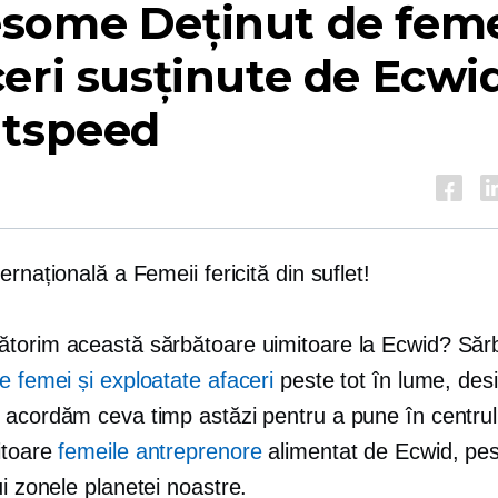
esome
Deținut de fem
eri susținute de Ecwi
htspeed
ernațională a Femeii fericită din suflet!
torim această sărbătoare uimitoare la Ecwid? Săr
de femei
și exploatate afaceri
peste tot în lume, des
 acordăm ceva timp astăzi pentru a pune în centrul 
itoare
femeile antreprenore
alimentat de Ecwid, pe
i
zonele planetei noastre.