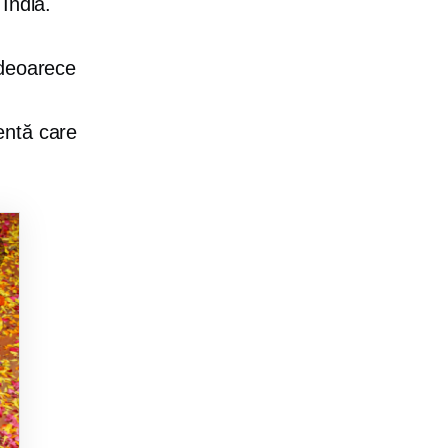
India.
 deoarece
entă care