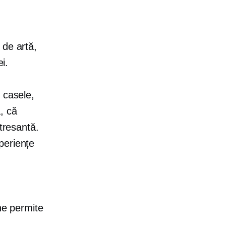
 de artă,
i.
 casele,
, că
stresantă.
periențe
 ne permite