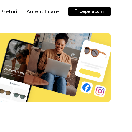
Prețuri
Autentificare
Începe acum