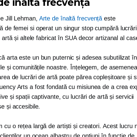
de înaltă frecvență
e Jill Lehman,
Arte de înaltă frecvență
este
tă de femei
si operat
un singur stop
cumpără lucrări
 artă și altele
fabricat în SUA
decor artizanal al case
 arta este un bun puternic și adesea subutilizat în
ile și comunitățile noastre. Înțelegem, de asemenea
area de lucrări de artă poate părea copleșitoare și 
uency Arts a fost fondată cu misiunea de a crea ex
ve și spații captivante, cu lucrări de artă și servicii
e și accesibile.
cu o rețea largă de artiști și creatori. Acest lucru
clienților un ocean albastru de opțiuni în funcție de