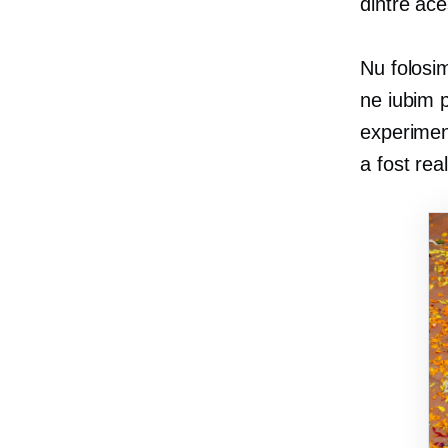
dintre ace
Nu folosi
ne iubim p
experime
a fost rea