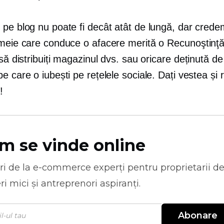
 pe blog nu poate fi decât atât de lungă, dar crede
emeie care conduce o afacere merită o
Recunoştinţă
 să distribuiți magazinul dvs. sau oricare
deținută de
e care o iubești pe rețelele sociale. Dați vestea și 
!
m se vinde online
ri de la
e-commerce
experți pentru proprietarii d
ri mici și antreprenori aspiranți.
Abonare