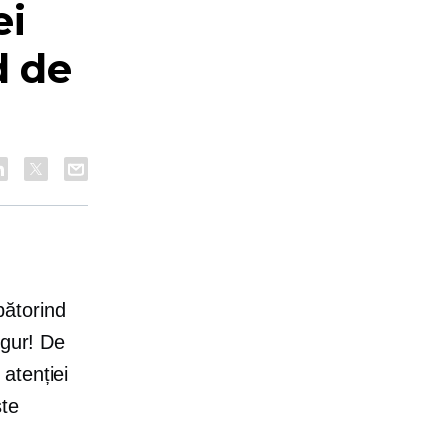
ei
d de
bătorind
igur! De
atenției
ste