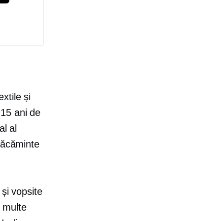
tile și
 15 ani de
al al
răcăminte
 și vopsite
i multe