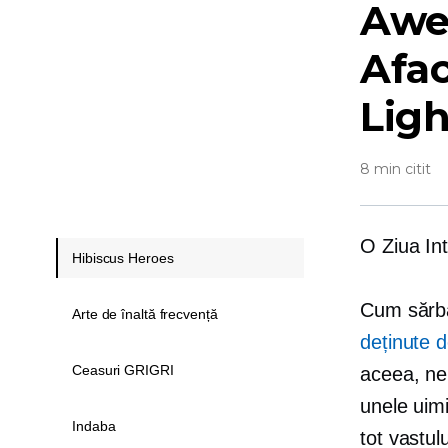
Aw
Afac
Lig
8 min citit
O Ziua Int
Hibiscus Heroes
Cum sărbă
Arte de înaltă frecvență
deținute 
Ceasuri GRIGRI
aceea, ne
unele uim
Indaba
tot
vastulu