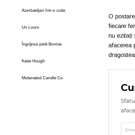
Azerbaidjan într-o cutie
O postare
fiecare f
Un Louro
nu ezitați
Îngrijirea pielii Bonnie
afacerea p
dragostea
Katie Hough
Melanated Candle Co.
Cu
Sfatu
aface