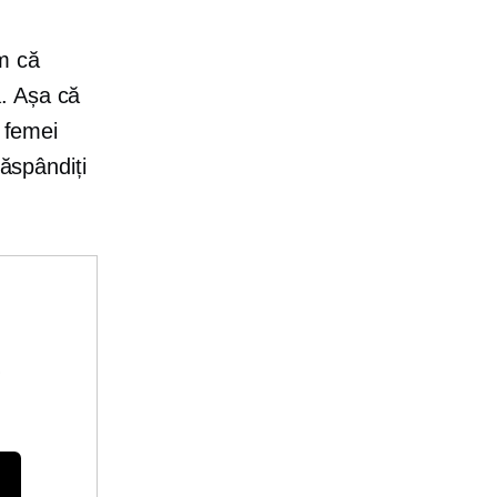
m că
.
Așa că
 femei
răspândiți
e