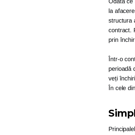
Odată ce a
la afacere
structura a
contract. 
prin închi
Într-o
cont
perioadă d
veți închi
În cele di
Simpl
Principale