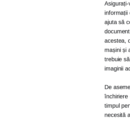
Asigurați-
informații
ajuta să c
documente
acestea, d
mașini și 
trebuie să
imaginii a
De asemen
închiriere
timpul pen
necesită 