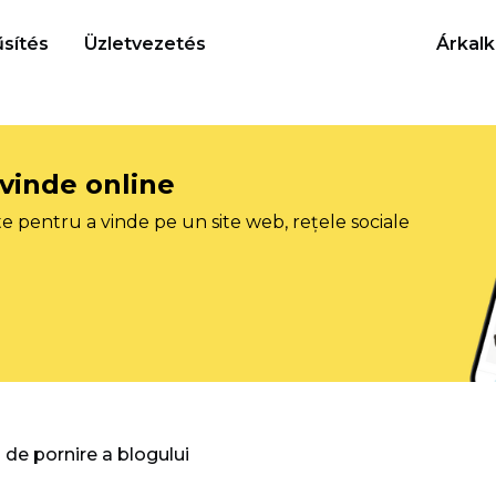
sítés
Üzletvezetés
Árkalk
 vinde online
e pentru a vinde pe un site web, rețele sociale
 de pornire a blogului