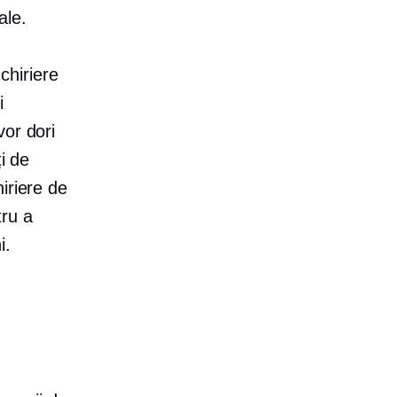
ale.
nchiriere
i
vor dori
i de
iriere de
ru a
i.