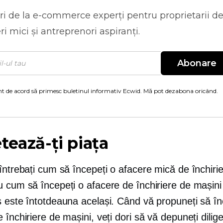
ri de la
e-commerce
experți pentru proprietarii d
ri mici și antreprenori aspiranți.
Abonare
t de acord să primesc buletinul informativ Ecwid. Mă pot dezabona oricând.
tează-ți piața
întrebați cum să începeți o afacere mică de închiri
 cum să începeți o afacere de închiriere de mașini 
s este întotdeauna același. Când vă propuneți să în
 închiriere de mașini, veți dori să vă depuneți dilig