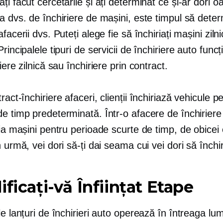
ți făcut cercetările și ați determinat ce și-ar dori 
a dvs. de închiriere de mașini, este timpul să deter
facerii dvs. Puteți alege fie să închiriați mașini zilnic
Principalele tipuri de servicii de închiriere auto func
riere zilnică sau închiriere prin contract.
ract-închiriere
afaceri, clienții închiriază vehicule p
e timp predeterminată. Într-o afacere de închiriere 
ria mașini pentru perioade scurte de timp, de obicei c
n urmă, vei dori să-ți dai seama cui vei dori să închir
ificați-vă
Înființat
Etape
le lanțuri de închirieri auto operează în întreaga lu