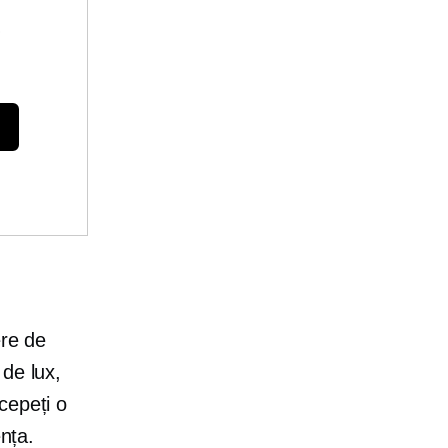
e
ere de
de lux,
cepeți o
ența.