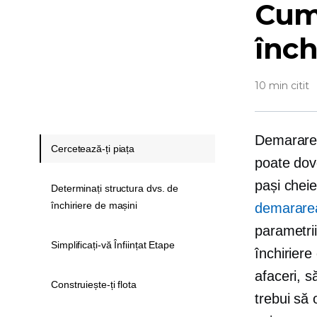
Cum 
înch
10 min citit
Demararea 
Cercetează-ți piața
poate dove
pași cheie
Determinați structura dvs. de
închiriere de mașini
demararea
parametrii
Simplificați-vă Înființat Etape
închiriere
afaceri, s
Construiește-ți flota
trebui să 