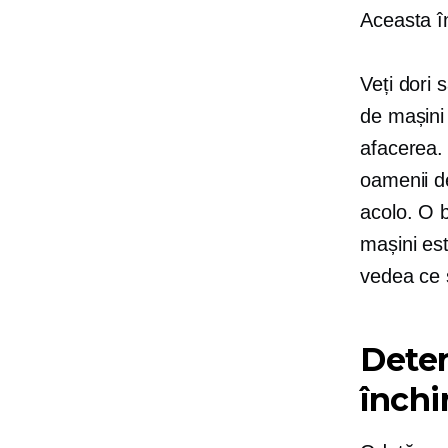
Aceasta în
Veți dori s
de mașini 
afacerea. 
oamenii de
acolo. O b
mașini es
vedea ce ș
Deter
închi