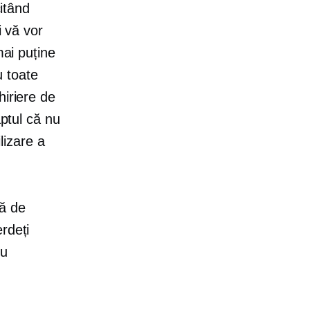
citând
i vă vor
mai puține
 toate
hiriere de
aptul că nu
ilizare a
tă de
rdeți
ru