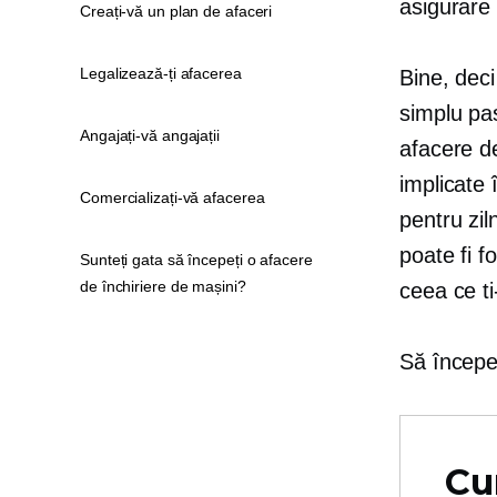
asigurare
Creați-vă un plan de afaceri
Legalizează-ți afacerea
Bine, deci
simplu
pa
Angajați-vă angajații
afacere de
implicate 
Comercializați-vă afacerea
pentru
zil
poate fi f
Sunteți gata să începeți o afacere
de închiriere de mașini?
ceea ce ti
Să încep
Cu