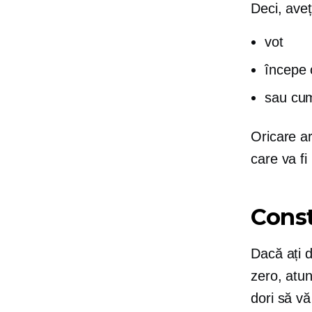
Deci, aveți
vot
începe 
sau cum
Oricare ar
care va fi
Const
Dacă ați d
zero, atun
dori să vă