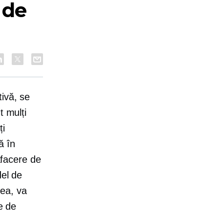
 de
ivă, se
t mulți
ți
ă în
afacere de
del de
nea, va
e de