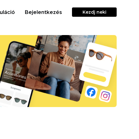
uláció
Bejelentkezés
Kezdj neki