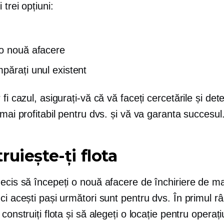
 trei opțiuni:
o nouă afacere
părați unul existent
 fi cazul, asigurați-vă că vă faceți cercetările și det
 mai profitabil pentru dvs. și vă va garanta succesul
ruiește-ți flota
ecis să începeți o nouă afacere de închiriere de ma
ci acești pași următori sunt pentru dvs. În primul râ
 construiți flota și să alegeți o locație pentru operaț