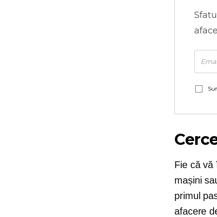
Sfatu
aface
Sun
Cerce
Fie că vă 
mașini sau
primul pa
afacere de