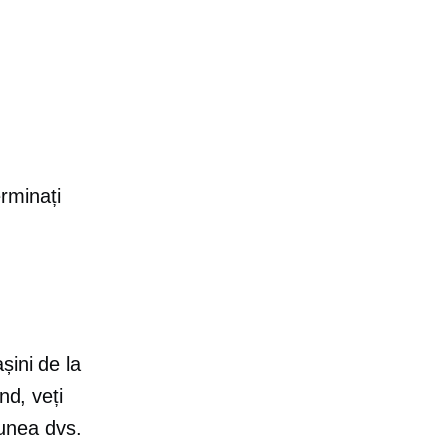
erminați
.
șini de la
nd, veți
iunea dvs.