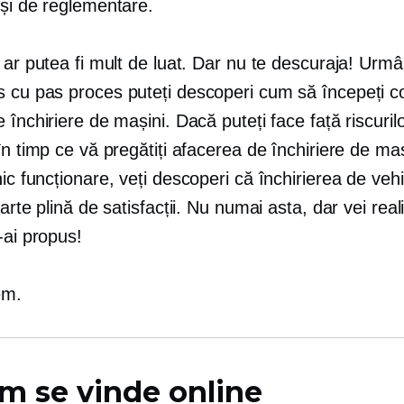
 și de reglementare.
 ar putea fi mult de luat. Dar nu te descuraja! Urm
s cu pas
proces puteți descoperi cum să începeți c
 închiriere de mașini. Dacă puteți face față riscuril
în timp ce vă pregătiți afacerea de închiriere de maș
nic
funcționare, veți descoperi că închirierea de veh
oarte plină de satisfacții. Nu numai asta, dar vei real
-ai propus!
em.
m se vinde online