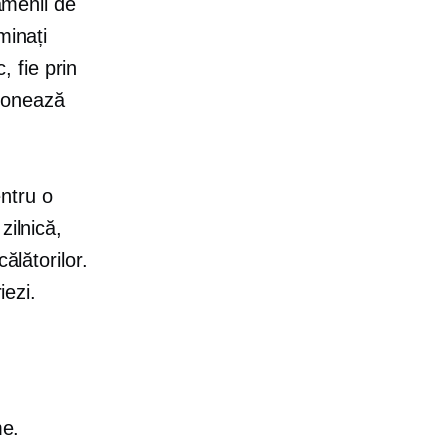
oamenii de
minați
, fie prin
ționează
entru o
zilnică,
ălătorilor.
iezi.
me.