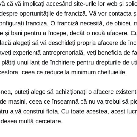
vă că vă implicați accesând site-urile lor web și soli
 despre oportunitățile de franciză. Vă vor contacta ș
onfigurați franciza. O franciză necesită, de obicei, 
 și bani pentru a începe, decât o nouă afacere. Cu
acă alegeți să vă deschideți propria afacere de înc
aveți experiență antreprenorială, veți beneficia de f
 plătiți unui lanț de închiriere pentru drepturile de ut
cestora, ceea ce reduce la minimum cheltuielile.
ea, puteți alege să achiziționați o afacere existen
 de mașini, ceea ce înseamnă că nu va trebui să pie
tru a vă construi flota. Cu toate acestea, acest luc
adesea multă cercetare.