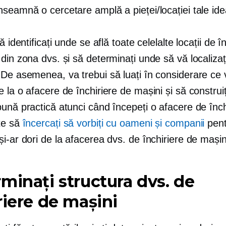
seamnă o cercetare amplă a pieței/locației tale ide
ă identificați unde se află toate celelalte locații de î
din zona dvs. și să determinați unde să vă localizaț
De asemenea, va trebui să luați în considerare ce 
 la o afacere de închiriere de mașini și să construiț
ună practică atunci când începeți o afacere de înch
te să
încercați să vorbiți cu oameni și companii
pent
i-ar dori de la afacerea dvs. de închiriere de mașin
minați structura dvs. de
riere de mașini