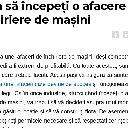
să începeți o afacere
iriere de mașini
unei afaceri de închiriere de mașini, deși competit
di a fi extrem de profitabilă. Cu toate acestea, sun
 care trebuie făcuți. Acești pași vă asigură că sunte
 unei afaceri care devine de succes
și funcționeaz
 legii. Ca în orice industrie, atunci când începeți o 
 de mașini, va trebui să vă decideți asupra unui mo
ă găsiți o locație și să vă construiți flota. De aseme
obțineți permisele necesare și să respectați cerințel