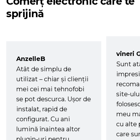
Comerț electronic care te
sprijină
vineri 
AnzelleB
Sunt at
Atât de simplu de
impresi
utilizat – chiar și clienții
recoman
mei cei mai tehnofobi
site-ul
se pot descurca. Ușor de
foloses
instalat, rapid de
meu ma
configurat. Cu ani
cu alte
lumină înaintea altor
care su
plugin-uri pentru