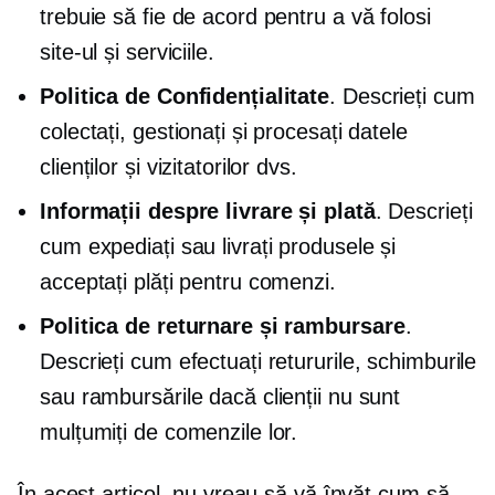
trebuie să fie de acord pentru a vă folosi
site-ul și serviciile.
Politica de Confidențialitate
. Descrieți cum
colectați, gestionați și procesați datele
clienților și vizitatorilor dvs.
Informații despre livrare și plată
. Descrieți
cum expediați sau livrați produsele și
acceptați plăți pentru comenzi.
Politica de returnare și rambursare
.
Descrieți cum efectuați retururile, schimburile
sau rambursările dacă clienții nu sunt
mulțumiți de comenzile lor.
În acest articol, nu vreau să vă învăț cum să