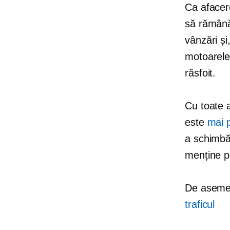
Ca afacere
să rămână 
vânzări ș
motoarele
răsfoit.
Cu toate 
este
mai 
a
schimbă
menține pe
De asem
traficul