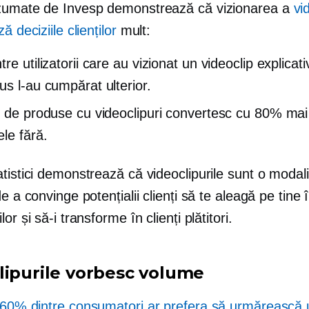
zumate de Invesp demonstrează că vizionarea a
vi
ă deciziile clienților
mult:
re utilizatorii care au vizionat un videoclip explicat
us l-au cumpărat ulterior.
e de produse cu videoclipuri convertesc cu 80% mai
ele fără.
tistici demonstrează că videoclipurile sunt o modali
de a convinge potențialii clienți să te aleagă pe tine î
or și să-i transforme în clienți plătitori.
lipurile vorbesc volume
60% dintre consumatori ar prefera să urmărească 