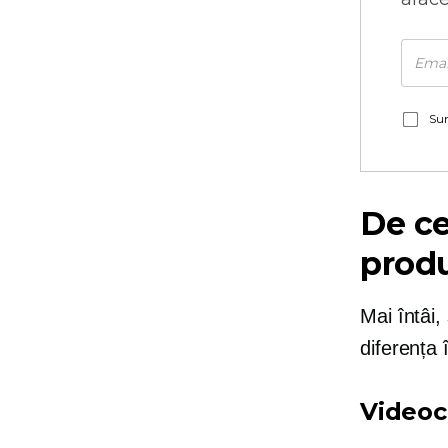
Sun
De ce
produ
Mai întâi,
diferența 
Videocl