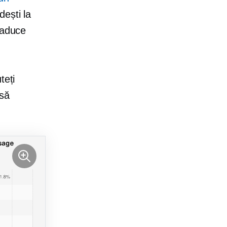
ești la
 aduce
teți
 să