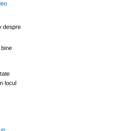
deo
iv despre
 bine
tate
n locul
un