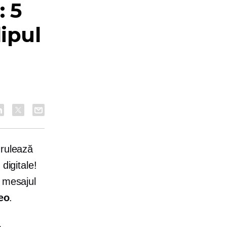
: 5
lipul
 rulează
 digitale!
a mesajul
eo
.