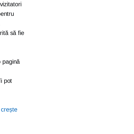
izitatori
pentru
ă
ită să fie
o pagină
i pot
 crește