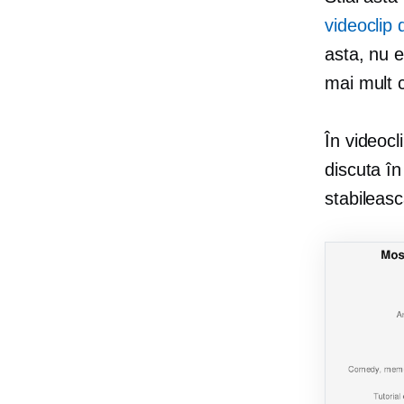
videoclip
asta, nu e
mai mult c
În videocl
discuta în 
stabileasc