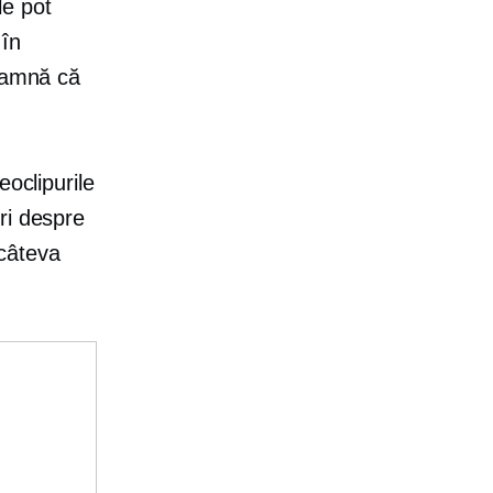
le pot
 în
seamnă că
eoclipurile
ri despre
 câteva
e