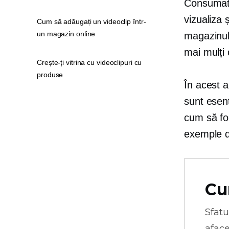
Consumato
vizualiza 
Cum să adăugați un videoclip într-
un magazin online
magazinul
mai mulți c
Crește-ți vitrina cu videoclipuri cu
produse
În acest a
sunt esen
cum să fol
exemple de
Cu
Sfatu
aface