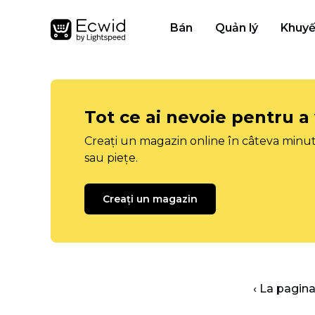
Bán
Quản lý
Khuyế
Tot ce ai nevoie pentru a
Creați un magazin online în câteva minut
sau piețe.
Creați un magazin
‹ La pagina