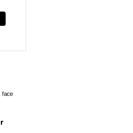
t face
r