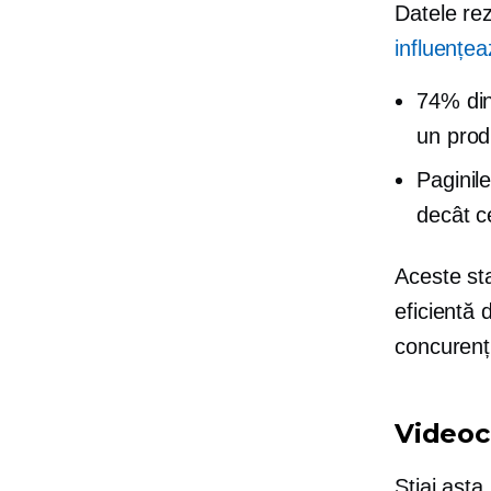
Datele re
influențeaz
74% dint
un prod
Paginil
decât c
Aceste sta
eficientă 
concurențil
Videoc
Stiai asta