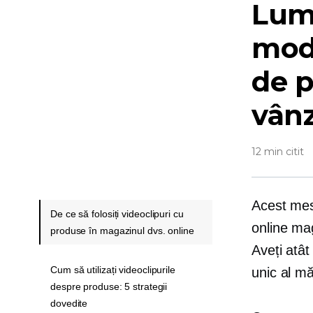
Lumi
modu
de p
vânz
12 min citit
Acest mes
De ce să folosiți videoclipuri cu
online
ma
produse în magazinul dvs. online
Aveți atât
Cum să utilizați videoclipurile
unic al mă
despre produse: 5 strategii
dovedite