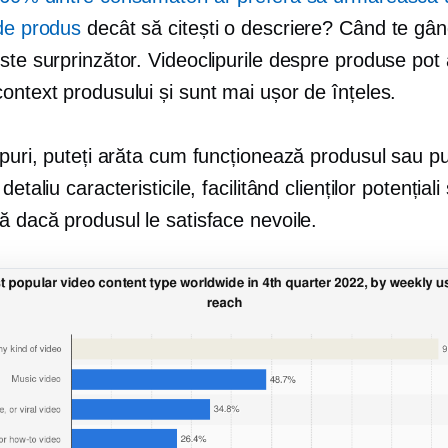
 de produs
decât să citești o descriere? Când te gând
ste surprinzător. Videoclipurile despre produse pot
ontext produsului și sunt mai ușor de înțeles.
ipuri, puteți arăta cum funcționează produsul sau pu
detaliu caracteristicile, facilitând clienților potențiali
ă dacă produsul le satisface nevoile.