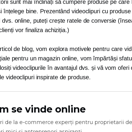
rii sunt mai înclinați să cumpere produse pe care 
și înțelege bine. Prezentând videoclipuri cu produse
 dvs. online, puteți crește ratele de conversie (în
lienți vor finaliza achiziția.)
rticol de blog, vom explora motivele pentru care vid
țiale pentru un magazin online, vom împărtăși sfatu
osiți videoclipurile în avantajul dvs. și vă vom oferi
 videoclipuri inspirate de produse.
m se vinde online
ri de la
e-commerce
experți pentru proprietarii d
ri mici și antreprenori aspiranți.