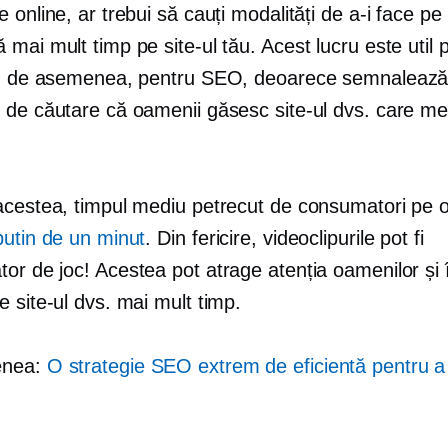
 online, ar trebui să cauți modalități de a-i face pe v
mai mult timp pe site-ul tău. Acest lucru este util 
i, de asemenea, pentru SEO, deoarece semnaleaz
 de căutare că oamenii găsesc site-ul dvs. care mer
acestea, timpul mediu petrecut de consumatori pe 
putin de un minut
. Din fericire, videoclipurile pot fi
tor de joc!
Acestea pot atrage atenția oamenilor și î
 site-ul dvs. mai mult timp.
enea:
O strategie SEO extrem de eficientă pentru a