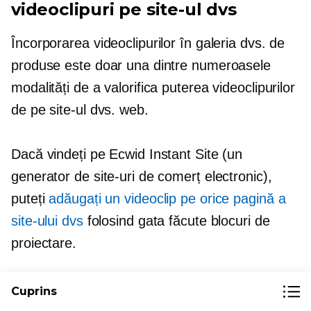
videoclipuri pe site-ul dvs
Încorporarea videoclipurilor în galeria dvs. de
produse este doar una dintre numeroasele
modalități de a valorifica puterea videoclipurilor
de pe site-ul dvs. web.
Dacă vindeți pe Ecwid Instant Site (un
generator de site-uri de comerț electronic),
puteți
adăugați un videoclip pe orice pagină a
site-ului dvs
folosind
gata făcute
blocuri de
proiectare.
Puteți afișa până la patru videoclipuri într-un
Cuprins
format de grilă elegant în secțiunea Video.