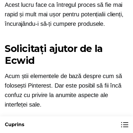
Acest lucru face ca întregul proces să fie mai
rapid și mult mai ușor pentru potențialii clienți,
încurajându-i să-ți cumpere produsele.
Solicitați ajutor de la
Ecwid
Acum știi elementele de bază despre cum să
folosești Pinterest. Dar este posibil să fii încă
confuz cu privire la anumite aspecte ale
interfeței sale.
În acest caz, nu vă faceți griji; nu eşti singur.
Cuprins