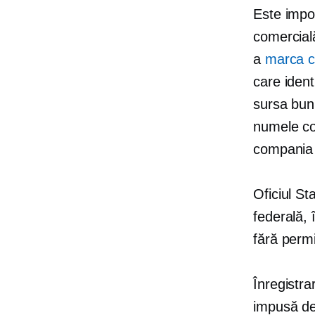
Este impor
comercial
a
marca c
care identi
sursa bunu
numele com
compania
Oficiul St
federală,
fără perm
Înregistra
impusă de