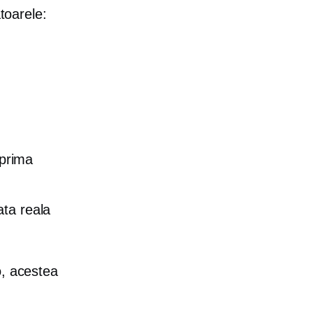
toarele:
 prima
ata reala
o, acestea