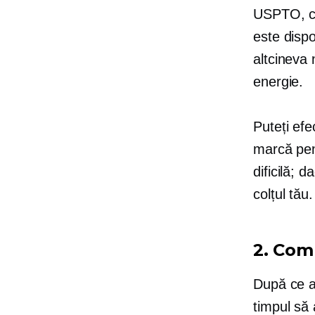
USPTO, co
este dispo
altcineva
energie.
Puteți ef
marcă pen
dificilă; 
colțul tău.
2. Com
După ce aț
timpul să 