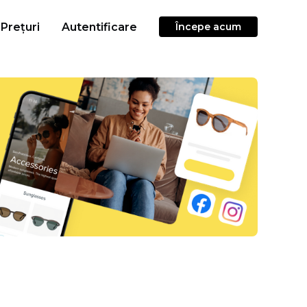
Prețuri
Autentificare
Începe acum