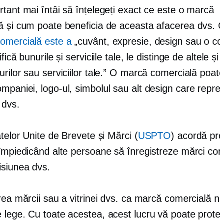
tant mai întâi să înțelegeți exact ce este o marcă
ă și cum poate beneficia de aceasta afacerea dvs. O
omercială este a
„cuvânt, expresie, design sau o c
fică bunurile și serviciile tale, le distinge de altele și
rilor sau serviciilor tale.” O marcă comercială poate
paniei, logo-ul, simbolul sau alt design care repre
 dvs.
atelor Unite de Brevete și Mărci (
USPTO
) acordă pr
 împiedicând alte persoane să înregistreze mărci co
isiunea dvs.
rea mărcii sau a vitrinei dvs. ca marcă comercială 
 lege. Cu toate acestea, acest lucru vă poate prote