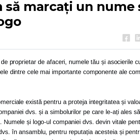
 să marcați un nume 
logo
e de proprietar de afaceri, numele tău și asocierile 
nele dintre cele mai importante componente ale com
merciale există pentru a proteja integritatea și val
mpaniei dvs. și a simbolurilor pe care le-ați ales s
. Numele și logo-ul companiei dvs. devin vitale pen
dvs. în ansamblu, pentru reputația acesteia și pent