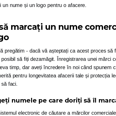
i un nume și un logo pentru o afacere.
ă marcați un nume comerci
go
 pregătim - dacă vă așteptați ca acest proces să fi
 posibil să fiți dezamăgit. Înregistrarea unei mărci 
eva timp, dar aveți încredere în noi când spunem c
rită pentru longevitatea afacerii tale și protecția le
 să faci.
geți numele pe care doriți să îl marca
sistemul electronic de căutare a mărcilor comerciale