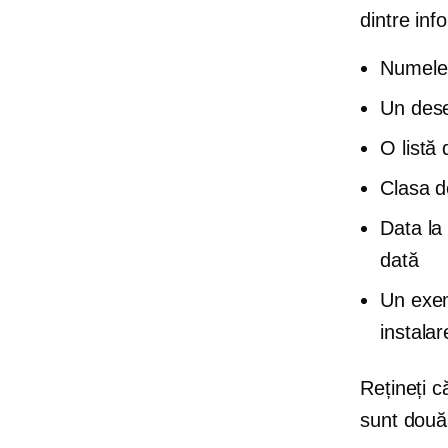
dintre inf
Numele 
Un dese
O listă 
Clasa de
Data la 
dată
Un exem
instalar
Rețineți 
sunt două 