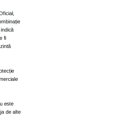
ficial,
ombinație
 indică
 fi
zintă
otecție
merciale
nu este
ja de alte