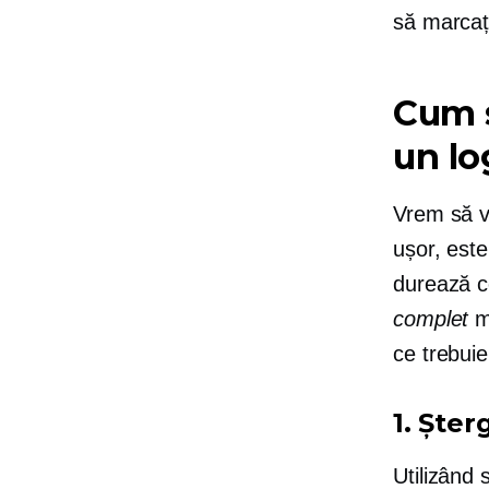
să marcaț
Cum s
un lo
Vrem să vă
ușor, este
durează c
complet
me
ce trebuie
1. Șter
Utilizând 