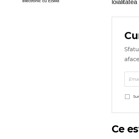
electronic cu Ecwid
loialitatea
Cu
Sfatu
aface
Sun
Ce es