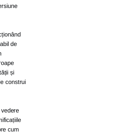
ersiune
ecționând
abil de
n
roape
ții și
le construi
e vedere
ficațiile
spre cum