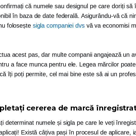
nfirmați că numele sau designul pe care doriți să î
nibil în baza de date federală. Asigurându-vă că n
 nu folosește
sigla companiei dvs
vă va economisi mu
ectua acest pas, dar multe companii angajează un a
tru a face munca pentru ele. Legea mărcilor poate
dacă îți poți permite, cel mai bine este să ai un profes
pletați cererea de marcă înregistrat
i determinat numele și sigla pe care le veți înregist
aplicați! Există câțiva pași în procesul de aplicare, i