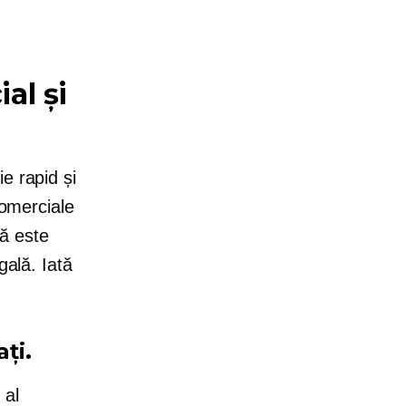
al și
e rapid și
comerciale
ă este
gală. Iată
ți.
 al