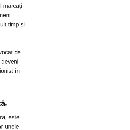
l marcați
imeni
lt timp și
vocat de
 deveni
ionist în
ă.
ra, este
ar unele