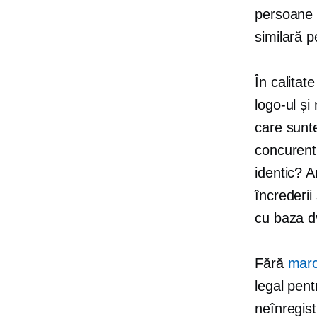
persoane 
similară p
În calitat
logo-ul ș
care sunte
concurent
identic? A
încrederii 
cu baza dv
Fără
marc
legal pent
neînregist