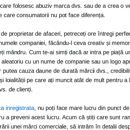
care folosesc abuziv marca dvs. sau de a crea o v
e care consumatorii nu pot face diferența.
e de proprietar de afaceri, petreceți ore întregi perf
i numele companiei, făcându-l ceva creativ și memor
ți mândru. Cum te-ai simți dacă ar intra pe piață u
 aleatoriu cu un nume de companie sau un logo ap
r putea cauza daune de durată mărcii dvs., credibilită
și loialității pe care ați muncit atât de mult pentru a 
s. de clienți.
a inregistrata
, nu poți face mare lucru din punct d
ru a preveni acest lucru. Acum că știți care sunt rami
rării unei mărci comerciale, să intrăm în detalii de