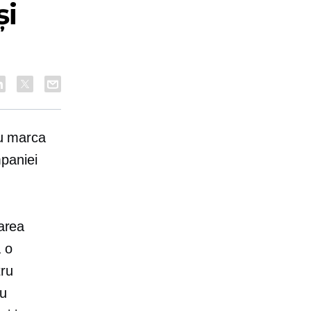
și
cu marca
paniei
oarea
ă o
tru
ru