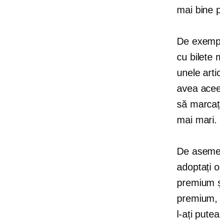
mai bine p
De exempl
cu bilete 
unele arti
avea aceea
să marcați
mai mari.
De asemen
adoptați 
premium ș
premium, 
l-ați pute