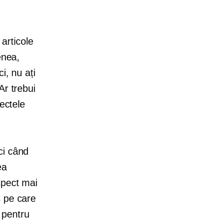
articole
enea,
i, nu ați
Ar trebui
iectele
ci când
ea
spect mai
s pe care
i pentru