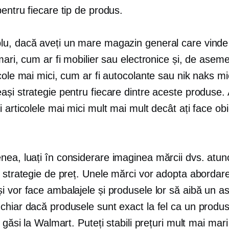
entru fiecare tip de produs.
u, dacă aveți un mare magazin general care vinde 
mari, cum ar fi mobilier sau electronice și, de asem
cole mai mici, cum ar fi autocolante sau nik naks mic
și strategie pentru fiecare dintre aceste produse. 
 articolele mai mici mult mai mult decât ați face ob
ea, luați în considerare imaginea mărcii dvs. atun
o strategie de preț. Unele mărci vor adopta abordar
i vor face ambalajele și produsele lor să aibă un a
chiar dacă produsele sunt exact la fel ca un produ
a găsi la Walmart. Puteți stabili prețuri mult mai mar