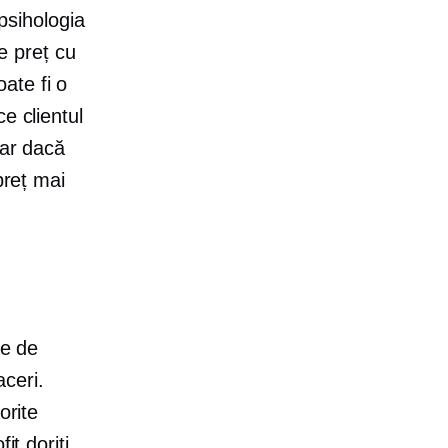
 psihologia
de preț cu
ate fi o
e clientul
iar dacă
preț mai
te de
aceri.
orite
it doriți