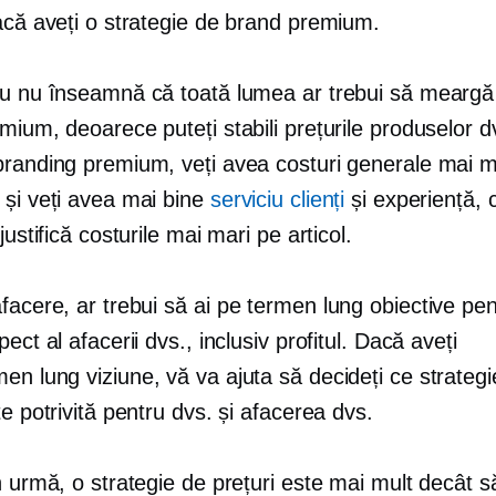
acă aveți o strategie de brand premium.
ru nu înseamnă că toată lumea ar trebui să meargă
mium, deoarece puteți stabili prețurile produselor d
branding premium, veți avea costuri generale mai m
 și veți avea mai bine
serviciu clienți
și experiență, 
justifică costurile mai mari pe articol.
facere, ar trebui să ai
pe termen lung
obiective pen
pect al afacerii dvs., inclusiv profitul. Dacă aveți
men lung
viziune, vă va ajuta să decideți ce strateg
te potrivită pentru dvs. și afacerea dvs.
n urmă, o strategie de prețuri este mai mult decât s