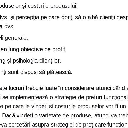
oduselor și costurile produsului.
s. și percepția pe care doriți să o aibă clienții des
a dvs.
li generale.
en lung
obiective de profit.
g și psihologia clienților.
enți sunt dispuși să plătească.
te lucruri trebuie luate în considerare atunci când 
 se implementează o strategie de prețuri funcționale
 pe care le vindeți și costurile produselor vor fi un 
 Dacă vindeți o varietate de produse, atunci va tre
eva cercetări asupra strategiei de preț care funcțio