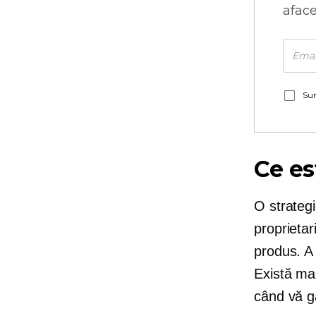
aface
Sun
Ce es
O strategi
proprietar
produs. A
Există mai
când vă gâ