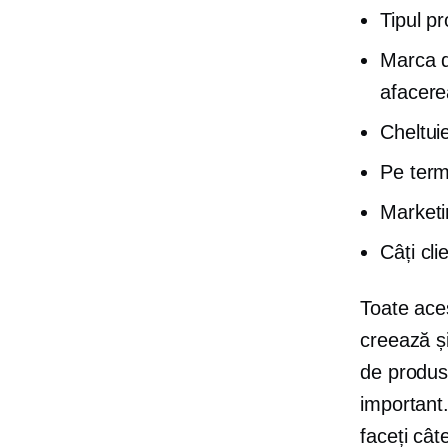
Tipul pr
Marca dv
afacere
Cheltuie
Pe term
Marketin
Câți cli
Toate aces
creează și
de produse
important.
faceți cât