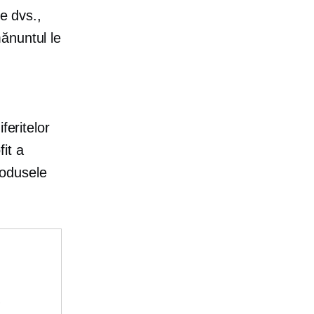
e dvs.,
ănuntul le
n
feritelor
fit a
produsele
e