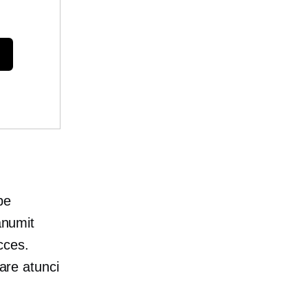
pe
anumit
cces.
rare atunci