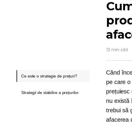
Cum 
prod
afa
13 min citit
Când înce
Ce este o strategie de prețuri?
pe care o 
prețuiesc
Strategii de stabilire a prețurilor
nu există
trebui să 
afacerea d