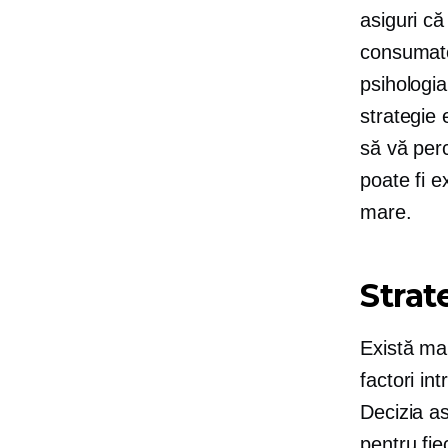
asiguri că
consumator
psihologi
strategie 
să vă perc
poate fi e
mare.
Strate
Există mai
factori int
Decizia as
pentru fie