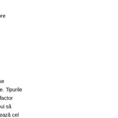
pre
se
. Tipurile
factor
bui să
nează cel