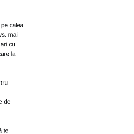
 pe calea
vs. mai
ari cu
care la
tru
ie de
ă te