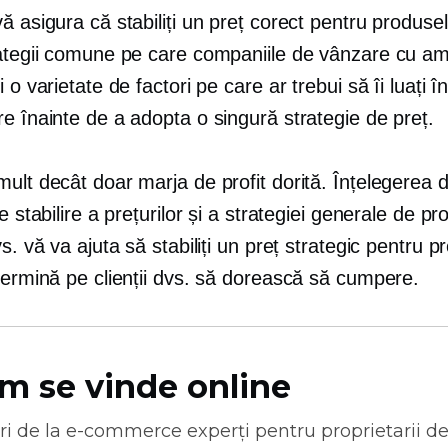
ă asigura că stabiliți un preț corect pentru produsel
rategii comune pe care companiile de vânzare cu am
i o varietate de factori pe care ar trebui să îi luați î
e înainte de a adopta o singură strategie de preț.
ult decât doar marja de profit dorită. Înțelegerea di
e stabilire a prețurilor și a strategiei generale de pro
vs. vă va ajuta să stabiliți un preț strategic pentru 
termină pe clienții dvs. să dorească să cumpere.
m se vinde online
ri de la
e-commerce
experți pentru proprietarii d