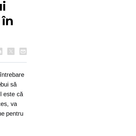
i
 în
întrebare
ebui să
l este că
ces, va
ine pentru