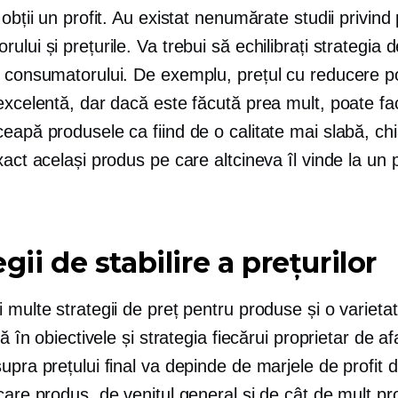
 obții un profit. Au existat nenumărate studii privind
ului și prețurile. Va trebui să echilibrați strategia 
a consumatorului. De exemplu, prețul cu reducere po
excelentă, dar dacă este făcută prea mult, poate fac
eapă produsele ca fiind de o calitate mai slabă, ch
xact același produs pe care altcineva îl vinde la un 
gii de stabilire a prețurilor
 multe strategii de preț pentru produse și o varieta
ră în obiectivele și strategia fiecărui proprietar de af
upra prețului final va depinde de marjele de profit d
care produs, de venitul general și de cât de mult prof