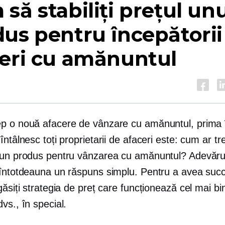
să stabiliți prețul unu
us pentru începătorii
ceri cu amănuntul
p o nouă afacere de vânzare cu amănuntul, prima 
întâlnesc toți proprietarii de afaceri este: cum ar tr
 un produs pentru vânzarea cu amănuntul? Adevăru
 întotdeauna un răspuns simplu. Pentru a avea suc
găsiți strategia de preț care funcționează cel mai b
vs., în special.