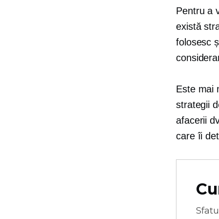
Pentru a v
există st
folosesc ș
considerar
Este mai m
strategii d
afacerii d
care îi de
Cu
Sfatu