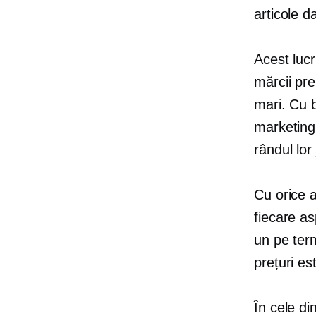
articole d
Acest luc
mărcii pre
mari. Cu 
marketing
rândul lor 
Cu orice a
fiecare as
un
pe ter
prețuri es
În cele di