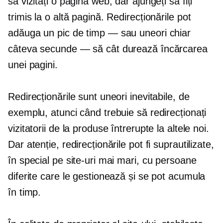
să vizitați o pagină web, dar ajungeți să fiți
trimis la o altă pagină. Redirecționările pot
adăuga un pic de
timp — sau
uneori chiar
câteva
secunde — să
cât durează încărcarea
unei pagini.
Redirecționările sunt uneori inevitabile, de
exemplu, atunci când trebuie să redirecționați
vizitatorii de la produse întrerupte la altele noi.
Dar atenție, redirecționările pot fi suprautilizate,
în special pe site-uri mai mari, cu persoane
diferite care le gestionează și se pot acumula
în timp.