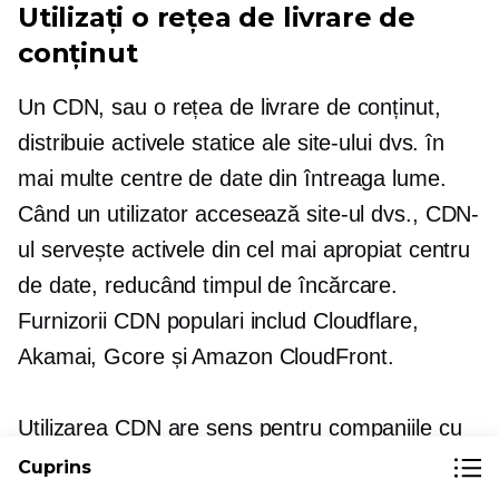
Utilizați o rețea de livrare de
conținut
Un CDN, sau o rețea de livrare de conținut,
distribuie activele statice ale site-ului dvs. în
mai multe centre de date din întreaga lume.
Când un utilizator accesează site-ul dvs., CDN-
ul servește activele din cel mai apropiat centru
de date, reducând timpul de încărcare.
Furnizorii CDN populari includ Cloudflare,
Akamai, Gcore și Amazon CloudFront.
Utilizarea CDN are sens pentru companiile cu
un public global, deoarece poate reduce
Cuprins