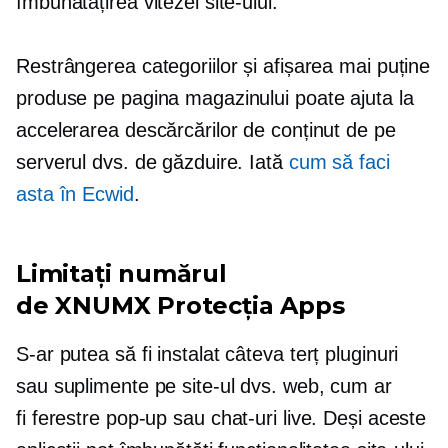
îmbunătățirea vitezei site-ului.
Restrângerea categoriilor și afișarea mai puține
produse pe pagina magazinului poate ajuta la
accelerarea descărcărilor de conținut de pe
serverul dvs. de găzduire. Iată
cum să faci
asta în Ecwid
.
Limitați numărul
de
XNUMX Protecția
Apps
S-ar putea să fi instalat câteva
terț
pluginuri
sau
suplimente
pe site-ul dvs. web, cum ar
fi
ferestre pop-up
sau chat-uri live. Deși aceste