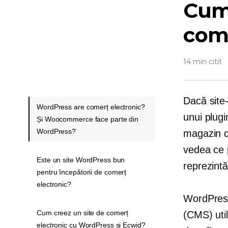
Cum 
com
14 min citit
Dacă site-
WordPress are comerț electronic?
unui plugi
Și Woocommerce face parte din
WordPress?
magazin d
vedea ce 
Este un site WordPress bun
reprezint
pentru începătorii de comerț
electronic?
WordPress
Cum creez un site de comerț
(CMS) util
electronic cu WordPress și Ecwid?