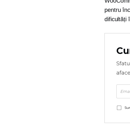
WooCommer
pentru
înc
dificultăți
Cu
Sfatu
aface
Sun