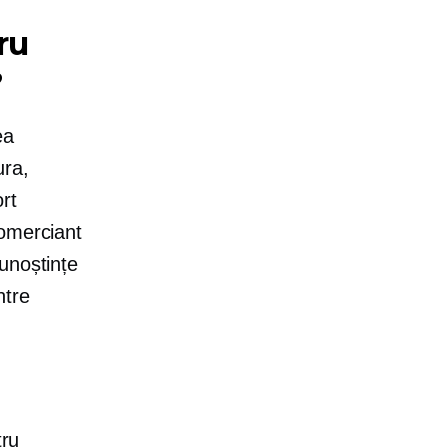
ru
?
ea
ura,
rt
comerciant
unoștințe
ntre
tru