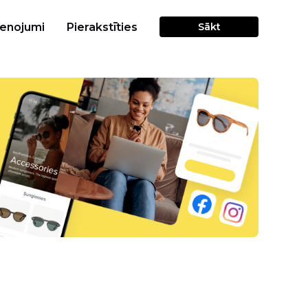
cenojumi
Pierakstīties
Sākt