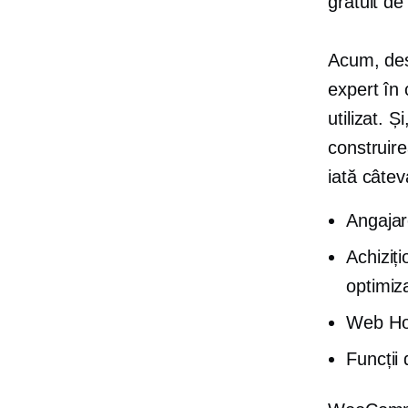
gratuit d
Acum, deși
expert în 
utilizat. 
construir
iată câtev
Angajar
Achiziț
optimiz
Web Ho
Funcții