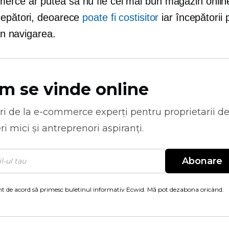
ce ar putea să nu fie cel mai bun magazin online
epători,
deoarece
poate fi costisitor
iar începătorii
 în navigarea.
m se vinde online
ri de la
e-commerce
experți pentru proprietarii d
ri mici și antreprenori aspiranți.
Abonare
t de acord să primesc buletinul informativ Ecwid. Mă pot dezabona oricând.