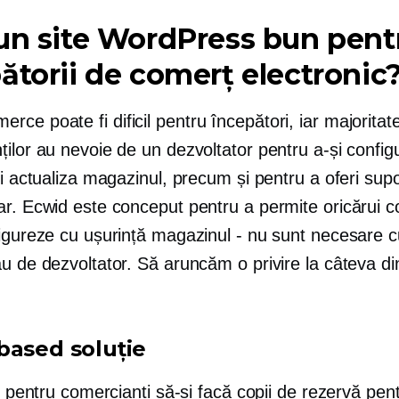
un site WordPress bun pent
ătorii de comerț electronic
e poate fi dificil pentru începători, iar majoritat
ilor au nevoie de un dezvoltator pentru a-și config
și actualiza magazinul, precum și pentru a oferi supo
ar. Ecwid este conceput pentru a permite oricărui 
figureze cu ușurință magazinul - nu sunt necesare c
u de dezvoltator. Să aruncăm o privire la câteva di
based
soluţie
il pentru comercianți să-și facă copii de rezervă pen