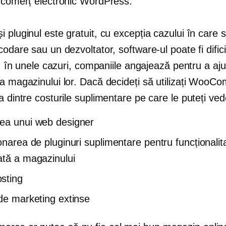
e comerț electronic WordPress.
 pluginul este gratuit, cu excepția cazului în care s
codare sau un dezvoltator, software-ul poate fi difici
Și, în unele cazuri, companiile angajează pentru a aju
ea magazinului lor. Dacă decideți să utilizați WooC
a dintre costurile suplimentare pe care le puteți ved
ea unui web designer
ionarea de pluginuri suplimentare pentru funcționalit
ată a magazinului
sting
 de marketing extinse