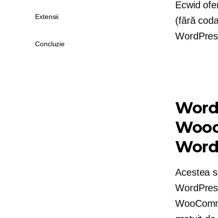
Ecwid ofe
Extensii
(fără cod
WordPres
Concluzie
WordP
Wooc
Word
Acestea s
WordPress 
WooCommer