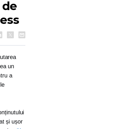
 de
ess
ăutarea
rea un
tru a
le
nținutului
at și ușor