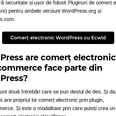
ră securitate și
ușor de folosit
Pluginuri de comerț e
are) pentru ambele versiuni WordPress.org și
s.com.
Comerț electronic WordPress cu Ecwid
ress are comerț electronic
ommerce face parte din
Press?
unt două întrebări care se pun destul de des. Și da
are propriul lor comerț electronic prin plugin,
ce. Și este o modalitate prin care puteți crea un 