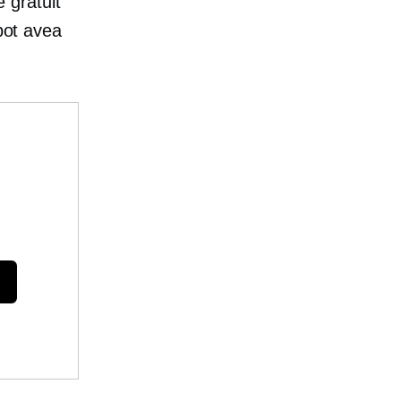
 gratuit
 pot avea
e