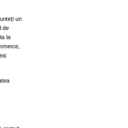
unteți un
l de
ta la
ommerce,
ea:
atea