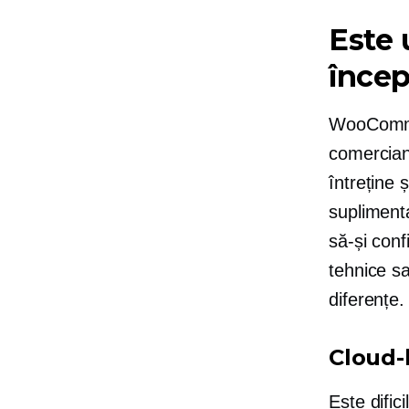
Este 
încep
WooCommerc
comercianț
întreține 
supliment
să-și con
tehnice sa
diferențe.
Cloud-
Este dific