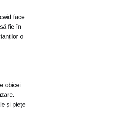
Ecwid face
să fie în
anților o
e obicei
nzare.
e și piețe