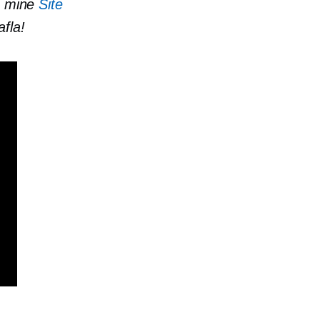
u mine
Site
afla!