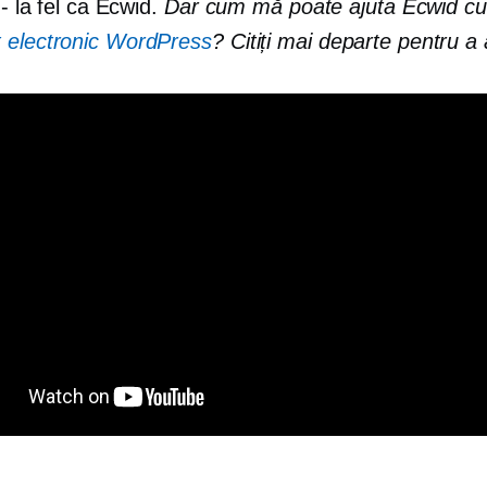
 - la fel ca Ecwid.
Dar cum mă poate ajuta Ecwid c
 electronic WordPress
? Citiți mai departe pentru a 