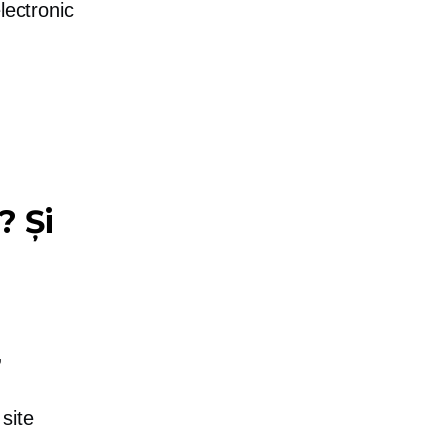
lectronic
? Și
,
site