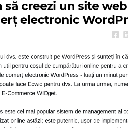
să creezi un site web
erț electronic WordPr
ul dvs. este construit pe WordPress și sunteți în c
n util pentru coșul de cumpărături online pentru a c
e comerț electronic WordPress - luați un minut pen
poate face Ecwid pentru dvs. La urma urmei, nume
ă
E-Commerce
WIDget.
 este cel mai popular sistem de management al co
izat online astăzi; este puternic, ușor de implement