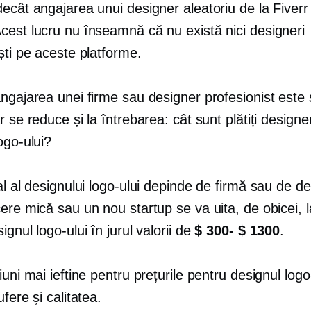
ecât angajarea unui designer aleatoriu de la Fiverr
cest lucru nu înseamnă că nu există nici designeri
ști pe aceste platforme.
angajarea unei firme sau designer profesionist este
r se reduce și la întrebarea: cât sunt plătiți designer
ogo-ului?
al al designului logo-ului depinde de firmă sau de de
ere mică sau un nou startup se va uita, de obicei, la
ignul logo-ului în jurul valorii de
$ 300- $ 1300
.
iuni mai ieftine pentru prețurile pentru designul logo
ufere și calitatea.