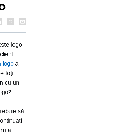
o
este logo-
client.
n logo
a
e toți
in cu un
logo?
trebuie să
ontinuați
tru a