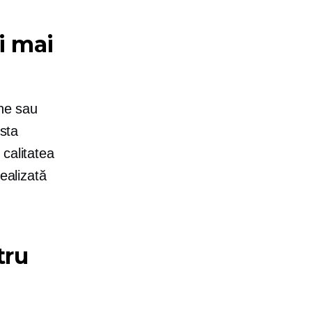
i mai
ine sau
osta
calitatea
ealizată
tru