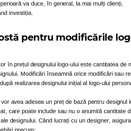
uperioară va duce, în general, la mai mulți clienți,
d investiția.
ostă pentru modificările log
tor în prețul designului logo-ului este cantitatea de 
gnului. Modificări înseamnă orice modificări sau re
după realizarea designului inițial al logo-ului persona
i vor avea adesea un preț de bază pentru designul l
zat, care poate include sau nu o anumită cantitate 
 ale designului. Când lucrați cu un designer, asigura
rebări precum: