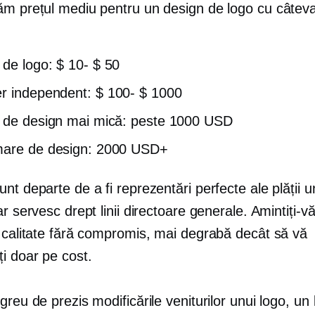
ăm prețul mediu pentru un design de logo cu câteva
 de logo:
$ 10- $ 50
r independent:
$ 100- $ 1000
 de design mai mică: peste 1000 USD
mare de design: 2000 USD+
nt departe de a fi reprezentări perfecte ale plății u
ar servesc drept linii directoare generale. Amintiți-v
u calitate fără compromis, mai degrabă decât să vă
i doar pe cost.
greu de prezis modificările veniturilor unui logo, un