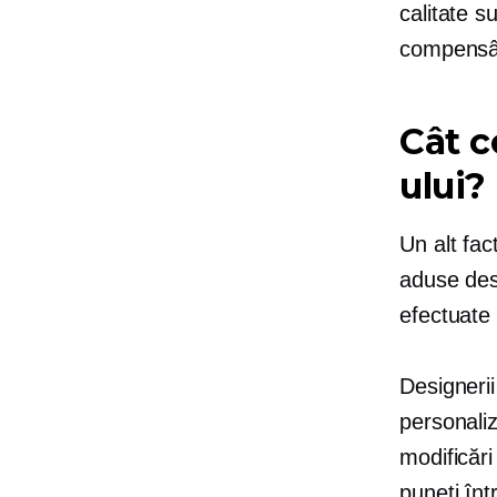
calitate s
compensân
Cât c
ului?
Un alt fac
aduse desi
efectuate 
Designeri
personali
modificări
puneți înt