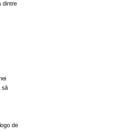
 dintre
nei
ă să
 logo de