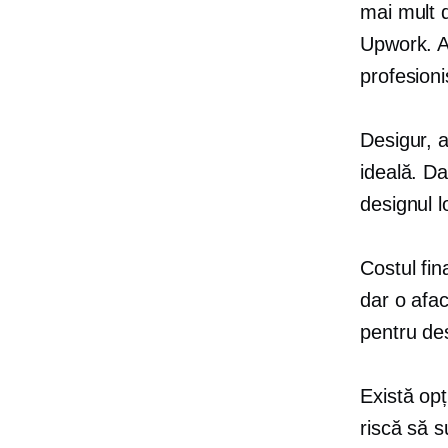
mai mult d
Upwork. A
profesioni
Desigur, 
ideală. Da
designul l
Costul fin
dar o afac
pentru des
Există opț
riscă să s