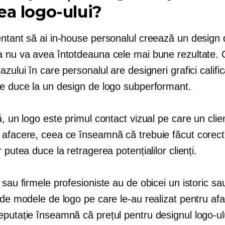
ea logo-ului?
entant să ai
in-house
personalul creează un design 
a nu va avea întotdeauna cele mai bune rezultate. 
azului în care personalul are designeri grafici calific
te duce la un design de logo subperformant.
ă, un logo este primul contact vizual pe care un clien
 afacere, ceea ce înseamnă că trebuie făcut corect
r putea duce la retragerea potențialilor clienți.
 sau firmele profesioniste au de obicei un istoric sa
 de modele de logo pe care le-au realizat pentru afa
putație înseamnă că prețul pentru designul logo-ului