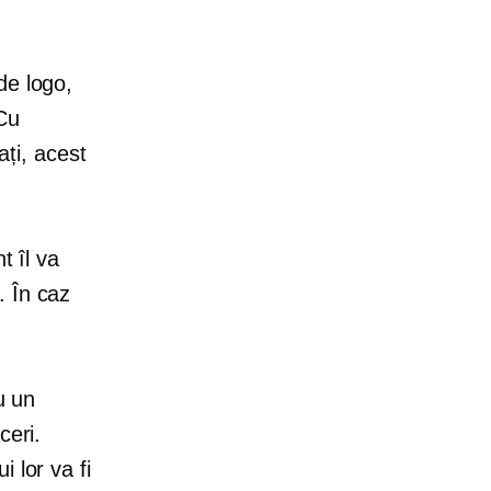
de logo,
Cu
ați, acest
t îl va
. În caz
u un
ceri.
 lor va fi