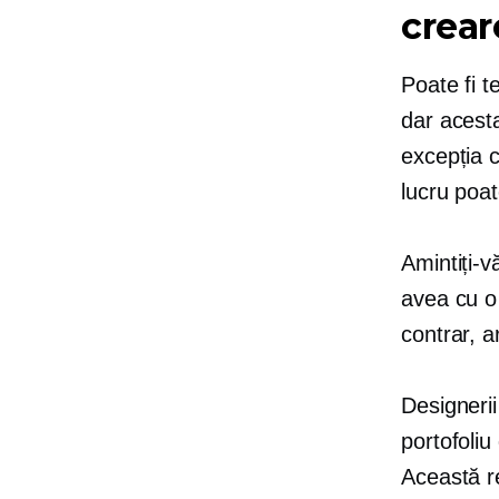
crear
Poate fi t
dar acest
excepția c
lucru poa
Amintiți-v
avea cu o
contrar, a
Designerii
portofoliu
Această re