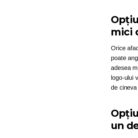
Opțiu
mici 
Orice afac
poate anga
adesea mai
logo-ului 
de cineva 
Opțiu
un de