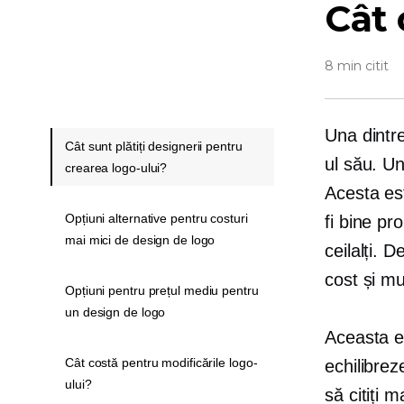
Cât 
8 min citit
Una dintre
Cât sunt plătiți designerii pentru
ul său. Un
crearea logo-ului?
Acesta es
Opțiuni alternative pentru costuri
fi
bine pro
mai mici de design de logo
ceilalți. D
cost și mu
Opțiuni pentru prețul mediu pentru
un design de logo
Aceasta e
Cât costă pentru modificările logo-
echilibrez
ului?
să citiți 