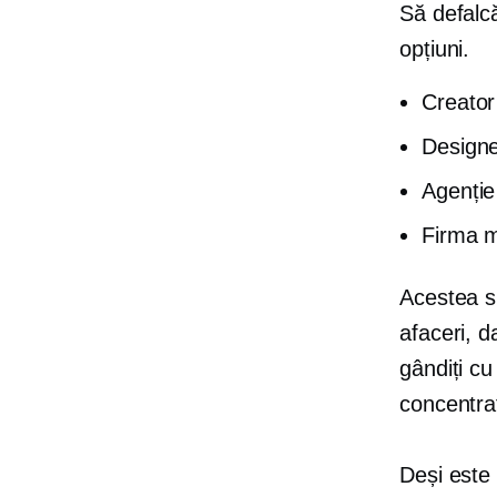
Să defalc
opțiuni.
Creator
Designe
Agenție
Firma 
Acestea su
afaceri, d
gândiți c
concentraț
Deși este 