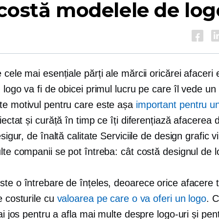
costă modelele de log
 cele mai esențiale părți ale mărcii oricărei afaceri 
 logo va fi de obicei primul lucru pe care îl vede un 
te motivul pentru care este așa
important pentru u
iectat
și curăță în timp ce îți diferențiază afacerea d
esigur,
de înaltă calitate
Serviciile de design grafic v
lte companii se pot întreba: cât costă designul de 
ste o întrebare de înțeles, deoarece orice afacere 
e costurile cu
valoarea pe care o va oferi un logo
. C
mai jos pentru a afla mai multe despre logo-uri și pen