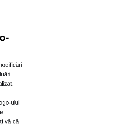
o-
modificări
luări
lizat.
ogo-ului
de
ți-vă că